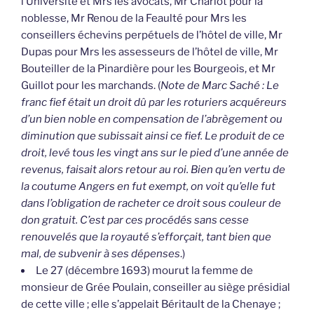
l’Université et Mrs les avocats, Mr Charlot pour la
noblesse, Mr Renou de la Feaulté pour Mrs les
conseillers échevins perpétuels de l’hôtel de ville, Mr
Dupas pour Mrs les assesseurs de l’hôtel de ville, Mr
Bouteiller de la Pinardière pour les Bourgeois, et Mr
Guillot pour les marchands. (
Note de Marc Saché : Le
franc fief était un droit dû par les roturiers acquéreurs
d’un bien noble en compensation de l’abrègement ou
diminution que subissait ainsi ce fief. Le produit de ce
droit, levé tous les vingt ans sur le pied d’une année de
revenus, faisait alors retour au roi. Bien qu’en vertu de
la coutume Angers en fut exempt, on voit qu’elle fut
dans l’obligation de racheter ce droit sous couleur de
don gratuit. C’est par ces procédés sans cesse
renouvelés que la royauté s’efforçait, tant bien que
mal, de subvenir à ses dépenses
.)
Le 27 (décembre 1693) mourut la femme de
monsieur de Grée Poulain, conseiller au siège présidial
de cette ville ; elle s’appelait Béritault de la Chenaye ;