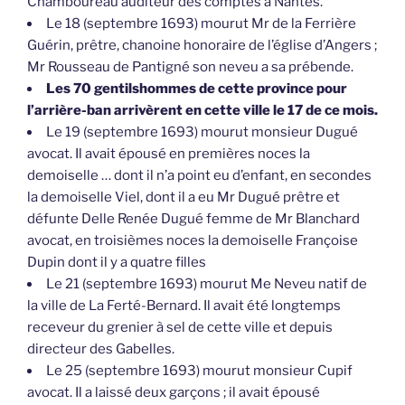
Chamboureau auditeur des comptes à Nantes.
Le 18 (septembre 1693) mourut Mr de la Ferrière
Guérin, prêtre, chanoine honoraire de l’église d’Angers ;
Mr Rousseau de Pantigné son neveu a sa prébende.
Les 70 gentilshommes de cette province pour
l’arrière-ban arrivèrent en cette ville le 17 de ce mois.
Le 19 (septembre 1693) mourut monsieur Dugué
avocat. Il avait épousé en premières noces la
demoiselle … dont il n’a point eu d’enfant, en secondes
la demoiselle Viel, dont il a eu Mr Dugué prêtre et
défunte Delle Renée Dugué femme de Mr Blanchard
avocat, en troisièmes noces la demoiselle Françoise
Dupin dont il y a quatre filles
Le 21 (septembre 1693) mourut Me Neveu natif de
la ville de La Ferté-Bernard. Il avait été longtemps
receveur du grenier à sel de cette ville et depuis
directeur des Gabelles.
Le 25 (septembre 1693) mourut monsieur Cupif
avocat. Il a laissé deux garçons ; il avait épousé