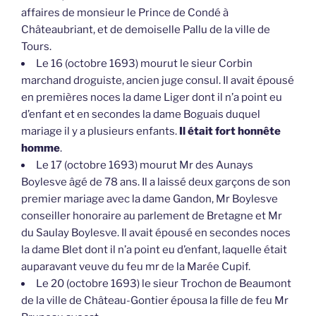
affaires de monsieur le Prince de Condé à
Châteaubriant, et de demoiselle Pallu de la ville de
Tours.
Le 16 (octobre 1693) mourut le sieur Corbin
marchand droguiste, ancien juge consul. Il avait épousé
en premières noces la dame Liger dont il n’a point eu
d’enfant et en secondes la dame Boguais duquel
mariage il y a plusieurs enfants.
Il était fort honnête
homme
.
Le 17 (octobre 1693) mourut Mr des Aunays
Boylesve âgé de 78 ans. Il a laissé deux garçons de son
premier mariage avec la dame Gandon, Mr Boylesve
conseiller honoraire au parlement de Bretagne et Mr
du Saulay Boylesve. Il avait épousé en secondes noces
la dame Blet dont il n’a point eu d’enfant, laquelle était
auparavant veuve du feu mr de la Marée Cupif.
Le 20 (octobre 1693) le sieur Trochon de Beaumont
de la ville de Château-Gontier épousa la fille de feu Mr