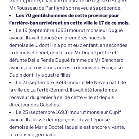
Guérin, prêtre, chanoine honoraire de l’église d’Angers ;
Mr Rousseau de Pantigné son neveu a sa prébende.
Les 70 gentilshommes de cette province pour
l’arrière-ban arrivèrent en cette ville le 17 de ce mois.
Le 19 (septembre 1693) mourut monsieur Dugué
avocat. Il avait épousé en premières noces la
demoiselle … dont il n’a point eu d’enfant, en secondes
la demoiselle Viel, dont il a eu Mr Dugué prêtre et
défunte Delle Renée Dugué femme de Mr Blanchard
avocat, en troisièmes noces la demoiselle Françoise
Dupin dont il y a quatre filles
Le 21 (septembre 1693) mourut Me Neveu natif de
la ville de La Ferté-Bernard. Il avait été longtemps
receveur du grenier à sel de cette ville et depuis
directeur des Gabelles.
Le 25 (septembre 1693) mourut monsieur Cupif
avocat. Il a laissé deux garçons ; il avait épousé
demoiselle Marie Dootel, laquelle est encore vivante,
ma cousine germaine.