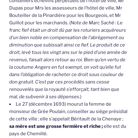
conseillers échevins perpétuels de l’hôtel de ville, Mr
Dupas pour Mrs les assesseurs de l’hôtel de ville, Mr
Bouteiller de la Pinardière pour les Bourgeois, et Mr
Guillot pour les marchands. (
Note de Marc Saché : Le
franc fief était un droit dû par les roturiers acquéreurs
d’un bien noble en compensation de l’abrègement ou
diminution que subissait ainsi ce fief. Le produit de ce
droit, levé tous les vingt ans sur le pied d’une année de
revenus, faisait alors retour au roi. Bien qu’en vertu de
la coutume Angers en fut exempt, on voit qu’elle fut
dans l’obligation de racheter ce droit sous couleur de
don gratuit. C’est par ces procédés sans cesse
renouvelés que la royauté s’efforçait, tant bien que
mal, de subvenir à ses dépenses
.)
Le 27 (décembre 1693) mourut la femme de
monsieur de Grée Poulain, conseiller au siège présidial
de cette ville ; elle s’appelait Béritault de la Chenaye ;
sa mère est une grosse fermière et riche ;
elle est du
pays de Chemillé.