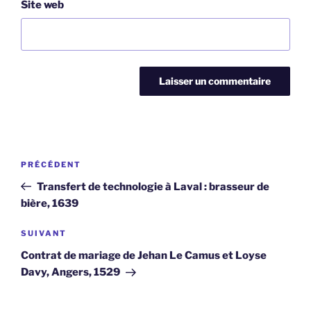
Site web
Navigation
Article
PRÉCÉDENT
de
précédent
Transfert de technologie à Laval : brasseur de
l’article
bière, 1639
Article
SUIVANT
suivant
Contrat de mariage de Jehan Le Camus et Loyse
Davy, Angers, 1529