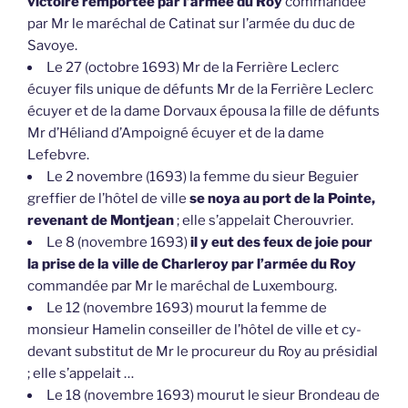
victoire remportée par l’armée du Roy
commandée
par Mr le maréchal de Catinat sur l’armée du duc de
Savoye.
Le 27 (octobre 1693) Mr de la Ferrière Leclerc
écuyer fils unique de défunts Mr de la Ferrière Leclerc
écuyer et de la dame Dorvaux épousa la fille de défunts
Mr d’Héliand d’Ampoigné écuyer et de la dame
Lefebvre.
Le 2 novembre (1693) la femme du sieur Beguier
greffier de l’hôtel de ville
se noya au port de la Pointe,
revenant de Montjean
; elle s’appelait Cherouvrier.
Le 8 (novembre 1693)
il y eut des feux de joie pour
la prise de la ville de Charleroy par l’armée du Roy
commandée par Mr le maréchal de Luxembourg.
Le 12 (novembre 1693) mourut la femme de
monsieur Hamelin conseiller de l’hôtel de ville et cy-
devant substitut de Mr le procureur du Roy au présidial
; elle s’appelait …
Le 18 (novembre 1693) mourut le sieur Brondeau de