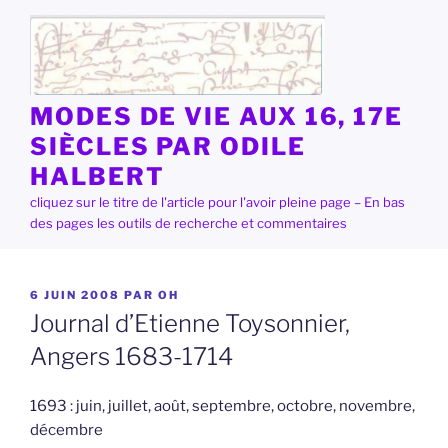
Aller
au
contenu
principal
MODES DE VIE AUX 16, 17E
SIÈCLES PAR ODILE
HALBERT
cliquez sur le titre de l'article pour l'avoir pleine page – En bas
des pages les outils de recherche et commentaires
PUBLIÉ
6 JUIN 2008
PAR
OH
LE
Journal d’Etienne Toysonnier,
Angers 1683-1714
1693 : juin, juillet, août, septembre, octobre, novembre,
décembre