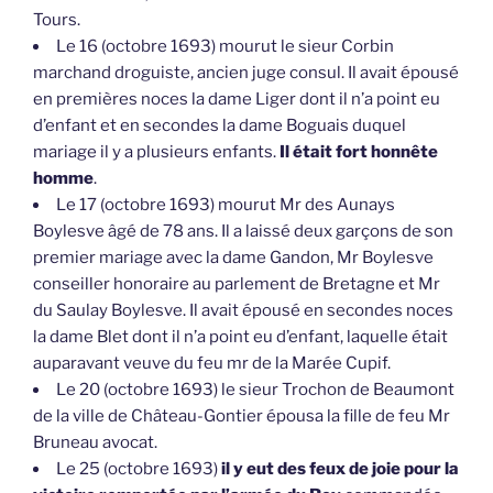
Tours.
Le 16 (octobre 1693) mourut le sieur Corbin
marchand droguiste, ancien juge consul. Il avait épousé
en premières noces la dame Liger dont il n’a point eu
d’enfant et en secondes la dame Boguais duquel
mariage il y a plusieurs enfants.
Il était fort honnête
homme
.
Le 17 (octobre 1693) mourut Mr des Aunays
Boylesve âgé de 78 ans. Il a laissé deux garçons de son
premier mariage avec la dame Gandon, Mr Boylesve
conseiller honoraire au parlement de Bretagne et Mr
du Saulay Boylesve. Il avait épousé en secondes noces
la dame Blet dont il n’a point eu d’enfant, laquelle était
auparavant veuve du feu mr de la Marée Cupif.
Le 20 (octobre 1693) le sieur Trochon de Beaumont
de la ville de Château-Gontier épousa la fille de feu Mr
Bruneau avocat.
Le 25 (octobre 1693)
il y eut des feux de joie pour la