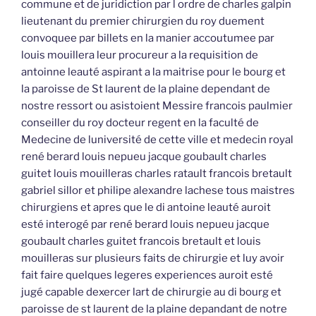
commune et de juridiction par l ordre de charles galpin
lieutenant du premier chirurgien du roy duement
convoquee par billets en la manier accoutumee par
louis mouillera leur procureur a la requisition de
antoinne leauté aspirant a la maitrise pour le bourg et
la paroisse de St laurent de la plaine dependant de
nostre ressort ou asistoient Messire francois paulmier
conseiller du roy docteur regent en la faculté de
Medecine de luniversité de cette ville et medecin royal
rené berard louis nepueu jacque goubault charles
guitet louis mouilleras charles ratault francois bretault
gabriel sillor et philipe alexandre lachese tous maistres
chirurgiens et apres que le di antoine leauté auroit
esté interogé par rené berard louis nepueu jacque
goubault charles guitet francois bretault et louis
mouilleras sur plusieurs faits de chirurgie et luy avoir
fait faire quelques legeres experiences auroit esté
jugé capable dexercer lart de chirurgie au di bourg et
paroisse de st laurent de la plaine depandant de notre