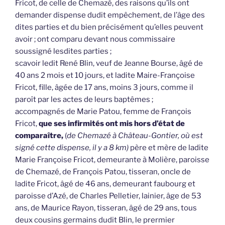
Fricot, de celle de Chemazé, des raisons qu’ils ont
demander dispense dudit empêchement, de l’âge des
dites parties et du bien précisément qu’elles peuvent
avoir ; ont comparu devant nous commissaire
soussigné lesdites parties ;
scavoir ledit René Blin, veuf de Jeanne Bourse, âgé de
40 ans 2 mois et 10 jours, et ladite Maire-Françoise
Fricot, fille, âgée de 17 ans, moins 3 jours, comme il
paroît par les actes de leurs baptêmes ;
accompagnés de Marie Patou, femme de François
Fricot,
que ses infirmités ont mis hors d’état de
comparaître,
(
de Chemazé à Château-Gontier, où est
signé cette dispense, il y a 8 km)
père et mère de ladite
Marie Françoise Fricot, demeurante à Molière, paroisse
de Chemazé, de François Patou, tisseran, oncle de
ladite Fricot, âgé de 46 ans, demeurant faubourg et
paroisse d’Azé, de Charles Pelletier, lainier, âge de 53
ans, de Maurice Rayon, tisseran, âgé de 29 ans, tous
deux cousins germains dudit Blin, le prermier