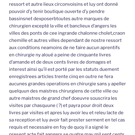
ressort et autre lieux circonvoisins et luy ont donné
pouvoir d’y tenir boutique ouverte d’y pendre
bassinsnet dexposerbtoutes autre marques de
chirurgien excepté la ville et banclieux d’angers les
villes des ponts de cee ingrande chalonne cholet,craon
chemille et autres villes dependant de nostre ressort
aux conditions neamoins de ne faire aucun aprentifs
en chirurgie ny aloué a peine de cinquante livres
d’amande et de deux cents livres de domages et
interest ainsi qu’il est porté par les statuts duement
enregistrees articles trente cinq en outre ne fera
aucunes grandes operations en chirurgie sans y apeller
quelquun des maistres chirurgiens de cette ville ou
autre maistres de grand chef doeuvre souscrira les
visites par chasquune ( ?) et payra pour droit deux
livres par visites et apres luy avoir leu et releu lacte de
sa reception et luy avoir fait prester serment en tel cas
requis et necessaire en foy de quoy il a signé le
present acte fait aangers se quatre may mil sept cents