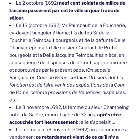
Le 2 octobre (1692)
neuf cent soldats de milice de
Loraine passèrent par cette ville un jour franc de
séjour.
Le 13 (octobre 1692) Mr Raimbault de la Foucherie,
cy-devant banquier à Rome, fils du feu Sr de la
Foucherie Raimbault bourgeois et de la défunte Delle
Chauvin, épousa la fille du sieur Courant de Pretiat
bourgeois et la Delle Jacquine Reimbault sa nièce, en
conséquence de dispenses du défunt pape confirmée
et approuvées par le présent pape. (
On appelle
Banquier en Cour de Rome, certains Officiers dont la
fonction est de faire venir des expéditions de la Cour
de Rome, comme provisions de Bénéfices, dispenses,
etc
.)
Le 3 novembre 1692, la femme du sieur Champeing
hôte à la Galère, mourut âgée de 32 ans,
après être
accouchée fort heureusement
; elle s’appelait …
Le même jour (3 novembre 1692) on a commencé à
vendanger ;
ce retardement vient de ce qu’il n’y a