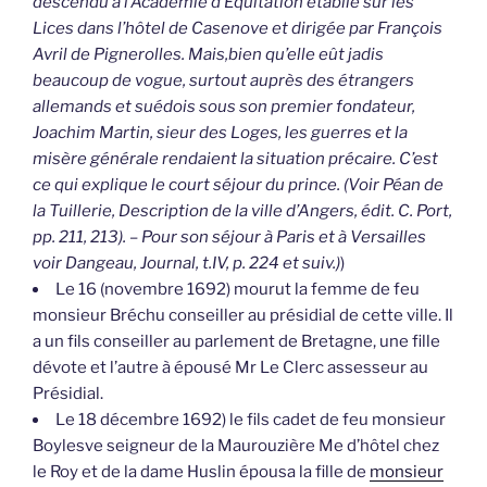
descendu à l’Académie d’Equitation établie sur les
Lices dans l’hôtel de Casenove et dirigée par François
Avril de Pignerolles. Mais,bien qu’elle eût jadis
beaucoup de vogue, surtout auprès des étrangers
allemands et suédois sous son premier fondateur,
Joachim Martin, sieur des Loges, les guerres et la
misère générale rendaient la situation précaire. C’est
ce qui explique le court séjour du prince. (Voir Péan de
la Tuillerie, Description de la ville d’Angers, édit. C. Port,
pp. 211, 213). – Pour son séjour à Paris et à Versailles
voir Dangeau, Journal, t.IV, p. 224 et suiv.)
)
Le 16 (novembre 1692) mourut la femme de feu
monsieur Bréchu conseiller au présidial de cette ville. Il
a un fils conseiller au parlement de Bretagne, une fille
dévote et l’autre à épousé Mr Le Clerc assesseur au
Présidial.
Le 18 décembre 1692) le fils cadet de feu monsieur
Boylesve seigneur de la Maurouzière Me d’hôtel chez
le Roy et de la dame Huslin épousa la fille de
monsieur