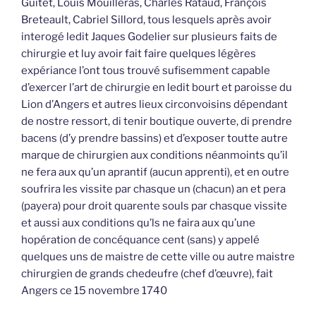
Guitet, Louis Mouilleras, Charles Rataud, François
Breteault, Cabriel Sillord, tous lesquels après avoir
interogé ledit Jaques Godelier sur plusieurs faits de
chirurgie et luy avoir fait faire quelques légères
expériance l’ont tous trouvé sufisemment capable
d’exercer l’art de chirurgie en ledit bourt et paroisse du
Lion d’Angers et autres lieux circonvoisins dépendant
de nostre ressort, di tenir boutique ouverte, di prendre
bacens (d’y prendre bassins) et d’exposer toutte autre
marque de chirurgien aux conditions néanmoints qu’il
ne fera aux qu’un aprantif (aucun apprenti), et en outre
soufrira les vissite par chasque un (chacun) an et pera
(payera) pour droit quarente souls par chasque vissite
et aussi aux conditions qu’ls ne faira aux qu’une
hopération de concéquance cent (sans) y appelé
quelques uns de maistre de cette ville ou autre maistre
chirurgien de grands chedeufre (chef d’œuvre), fait
Angers ce 15 novembre 1740