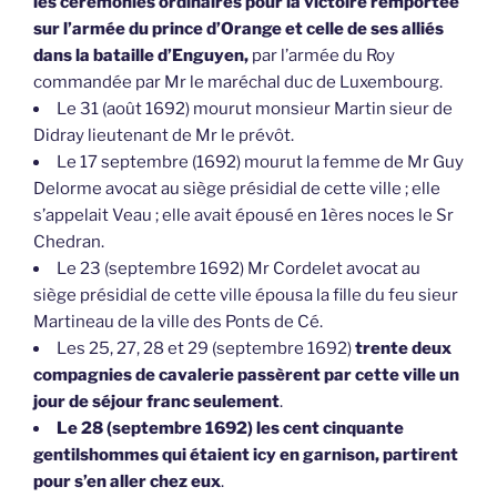
les cérémonies ordinaires pour la victoire remportée
sur l’armée du prince d’Orange et celle de ses alliés
dans la bataille d’Enguyen,
par l’armée du Roy
commandée par Mr le maréchal duc de Luxembourg.
Le 31 (août 1692) mourut monsieur Martin sieur de
Didray lieutenant de Mr le prévôt.
Le 17 septembre (1692) mourut la femme de Mr Guy
Delorme avocat au siège présidial de cette ville ; elle
s’appelait Veau ; elle avait épousé en 1ères noces le Sr
Chedran.
Le 23 (septembre 1692) Mr Cordelet avocat au
siège présidial de cette ville épousa la fille du feu sieur
Martineau de la ville des Ponts de Cé.
Les 25, 27, 28 et 29 (septembre 1692)
trente deux
compagnies de cavalerie passèrent par cette ville un
jour de séjour franc seulement
.
Le 28 (septembre 1692) les cent cinquante
gentilshommes qui étaient icy en garnison, partirent
pour s’en aller chez eux
.