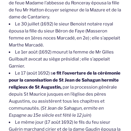
de feue Madame l’abbesse du Ronceray épousa la fille
de feu Mr Hatton écuyer seigneur de la Mazure et de la
dame de Cantariery.
Le 30 juillet (1692) le sieur Benoist notaire royal
épousa la fille du sieur Béron de Faye (Masseron
femme en 1ères noces Marcadé, en 2e) ; elle s’appelait
Marthe Marcadé.
Le 1er août (1692) mourut la femme de Mr Gilles
Guilbault avocat au siège présidial ; elle s’appelait
Garnier.
Le 17 (août 1692) s
e fit l’ouverture de la cérémonie
pour la canonisation de St Jean de Sahagun hermite
religieux de St Augustin,
par la procession générale
depuis St Maurice jusques en l’église des pères
Augustins, ou assistèrent tous les chapitres et
communautés. (
St Jean de Sahagun, ermite en
Espagne au 15e siècle est fêté le 12 juin
)
Le même jour (17 août 1692) le fils du feu sieur
Guérin marchand cirier et de la dame Gaudin épousa la