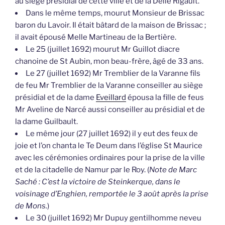
au siège présidial de cette ville et de la Delle Rigault.
Dans le même temps, mourut Monsieur de Brissac
baron du Lavoir. Il était bâtard de la maison de Brissac ;
il avait épousé Melle Martineau de la Bertière.
Le 25 (juillet 1692) mourut Mr Guillot diacre
chanoine de St Aubin, mon beau-frère, âgé de 33 ans.
Le 27 (juillet 1692) Mr Tremblier de la Varanne fils
de feu Mr Tremblier de la Varanne conseiller au siège
présidial et de la dame
Eveillard
épousa la fille de feus
Mr Aveline de Narcé aussi conseiller au présidial et de
la dame Guilbault.
Le même jour (27 juillet 1692) il y eut des feux de
joie et l’on chanta le Te Deum dans l’église St Maurice
avec les cérémonies ordinaires pour la prise de la ville
et de la citadelle de Namur par le Roy. (
Note de Marc
Saché : C’est la victoire de Steinkerque, dans le
voisinage d’Enghien, remportée le 3 août après la prise
de Mons.
)
Le 30 (juillet 1692) Mr Dupuy gentilhomme neveu