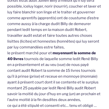
sondit estat audit Jullien Billy à mieulx qu’il luy sera
possible, iceluy loger, norir (
nourrir
), coucher et laver et
luy faire blanchir son linge et le traiter et gouverner
comme aprentifs (
apprentis
) ont de coustume d’estre
comme aussy à la charge dudit Billy de demeurer
pendant ledit temps en la maison dudit Robert,
travailler audit estat et faire toutes autres choses
lisittes (licites) et honnestes (honnêtes) qui luy seront
par luy commandées estre faites,
le présent marché pour et
moyennant la somme de
40 livres
tournois de laquelle somme ledit René Billy
en a présentement et au veu (
vue
) de nous payé
contant audit Robert la somme de 15 livres tournois
qu’il à prinse (
prise
) et receue en monnoye (
monnaie
)
ayant à présent court dont il se contente et le surplus
montant 25 payable par ledit René Billy audit Robert
savoir la moitié du jour d’huy en ung (
un
) an prochain et
l’autre moitié à la fin desdites deux années,
ce qui a été stipulé et consenti etc… tenu et obligé …