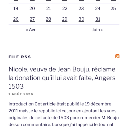
19
20
21
22
23
24
25
26
27
28
29
30
31
« Avr
Juin »
FILE RSS
Nicole, veuve de Jean Bouju, réclame
la donation qu’il lui avait faite, Angers
1503
1 AOÛT 2026
Introduction Cet article était publié le 19 décembre
2011 mais je le republie ici ce jour en ajoutant les vues
originales de cet acte de 1503 pour remercier M. Bouju
de son commentaire. Lorsque j’ai tappé ici le Journal