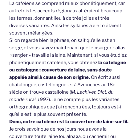
La
catolene
se comprend mieux phonétiquement, car
autrefois les accents régionaux altéraient beaucoup
les termes, donnant lieu à de très jolies et très
diverses variantes. Ainsi les syllabes a e et o étaient
souvent mélangées.
Si on regarde bien la phrase, on sait qu’elle est en
serge, et vous savez maintenant que le »sarger » aliàs
»sargier » travaille la laine. Maintenant, si vous étudiez
phonétiquement catolene, vous obtenez
la catelogne
ou catalogne : couverture de laine, sans doute
appelée ainsi à cause de son origine.
On écrit aussi
chatalongue, castellongne, et à Avranches au 18e
siècle on trouve castalloine (
M. Lachiver, Dict. du
monde rural, 1997
). Je ne compte plus les variantes
orthographiques que j’ai rencontrées, toujours est-il
qu’elle est le plus souvent présente.
Donc, notre catolene est la couverture de laine sur fil.
Je crois savoir que de nos jours nous avons la
couverture toute laine (ou alpaga, ou cachemir ou