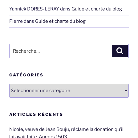
Yannick DORES-LERAY
dans
Guide et charte du blog
Pierre
dans
Guide et charte du blog
Recherche
Recher
pour
:
CATÉGORIES
Catégories
ARTICLES RÉCENTS
Nicole, veuve de Jean Bouju, réclame la donation qu’il
lui avait faite, Angers 1503