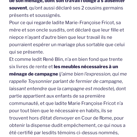
de son ménage, dont son travail l’oblige à s’absenter
souvent
, qu’ont aussi déclaré ses 2 cousins germains
présents et soussignés.
Pour ce qui regarde ladite Marie-Françoise Fricot, sa
mère et son oncle susdits, ont déclaré que leur fille et
niepce n’ayant d’autre bien que leur travail ils ne
pourraient espérer un mariage plus sortable que celui
qui se présente.
Et comme ledit René Blin, n’a en bien fond que trente
six livres de rente et
les meubles nécessaires à un
ménage de campagne
(
j’aime bien l’expression, qui me
rappelle Toysonnier parlant de fermier de campagne,
laissant entendre que la campagne est modeste
), dont
partie appartient aux enfants de sa première
communauté, et que ladite Marie Françoise Fricot n’a
pour tout bien que le nécessaire en habits, ils se
trouvent hors d’état d’envoyer en Cour de Rome, pour
obtenir la dispense dudit empêchement, ce qui nous a
été certifié par lesdits témoins ci-dessus nommés,