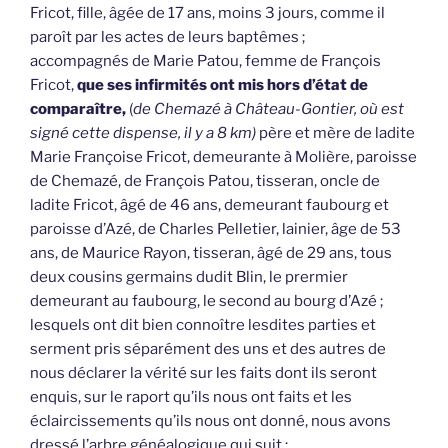
Fricot, fille, âgée de 17 ans, moins 3 jours, comme il
paroît par les actes de leurs baptêmes ;
accompagnés de Marie Patou, femme de François
Fricot,
que ses infirmités ont mis hors d’état de
comparaître,
(
de Chemazé à Château-Gontier, où est
signé cette dispense, il y a 8 km)
père et mère de ladite
Marie Françoise Fricot, demeurante à Molière, paroisse
de Chemazé, de François Patou, tisseran, oncle de
ladite Fricot, âgé de 46 ans, demeurant faubourg et
paroisse d’Azé, de Charles Pelletier, lainier, âge de 53
ans, de Maurice Rayon, tisseran, âgé de 29 ans, tous
deux cousins germains dudit Blin, le prermier
demeurant au faubourg, le second au bourg d’Azé ;
lesquels ont dit bien connoître lesdites parties et
serment pris séparément des uns et des autres de
nous déclarer la vérité sur les faits dont ils seront
enquis, sur le raport qu’ils nous ont faits et les
éclaircissements qu’ils nous ont donné, nous avons
dressé l’arbre généalogique qui suit :