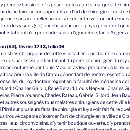
’y prendre bassin et d’exposer toutes autres marques de chir
 de ne faire aucuns aprentifs en l’art de chirurgie et qu’il ne
uence sans y appeller un maistre de cette ville ou autre mais
ffrira les visites (sic) par chasquun an et payra pour droit quar
ontestation il n’en prétende cause d’ignorence, fait à Angers c
on (53), février 1742, folio 16
maistres chirurgiens de cette ville fait en leur chembre com
ordre de Charles Galpin lieutenant du premier chirurgien du r
ière accoutumée par Louis Mouilleras leur procureur à la réqui
maîtrise pour la ville de Craon dépendant de nostre ressort ou
nseiller du roy docteur régent en la faculté de médecine de l
al, ledit Charles Galpin, René Berard, Louis Nepveu, Charles Gu
eras, Pierre Jouanne, Charles Rateau, Gabriel Sillord, Jean Ba
t autres soussignés tous maistres chirurgiens de cette ville 
 Pirré sur plusieurs faits de chirurgie et luy avoir fait faire qu
us trouvé capable d’exercer l’art de chirurgie en la ville de 
tres lieux circonvoisins, d’y tenir boutique ouverte, d’y prendr