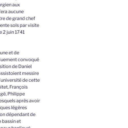
urgien aux
 fera aucune
tre de grand chef
ente sols par visite
e 2 juin 1741
mune et de
oy duement convoqué
sition de Daniel
 assistoient messire
’université de cette
itet, François
ugé, Philippe
lesquels après avoir
elques légères
Craon dépendant de
e bassin et