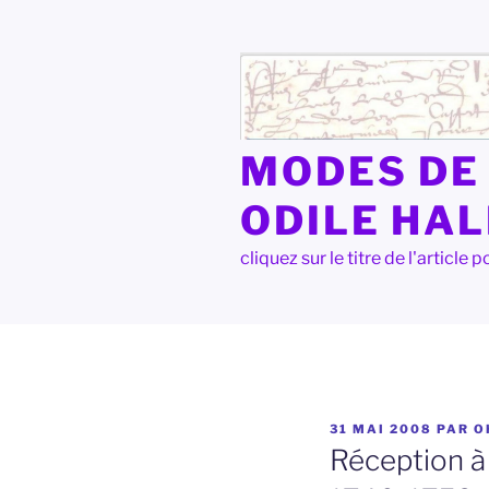
Aller
au
contenu
principal
MODES DE 
ODILE HA
cliquez sur le titre de l'articl
PUBLIÉ
31 MAI 2008
PAR
O
LE
Réception à 