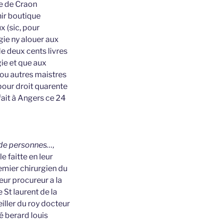
le de Craon
nir boutique
x (sic, pour
gie ny alouer aux
de deux cents livres
ie et que aux
 ou autres maistres
 pour droit quarente
fait à Angers ce 24
 de personnes…,
e faitte en leur
emier chirurgien du
eur procureur a la
 St laurent de la
iller du roy docteur
é berard louis