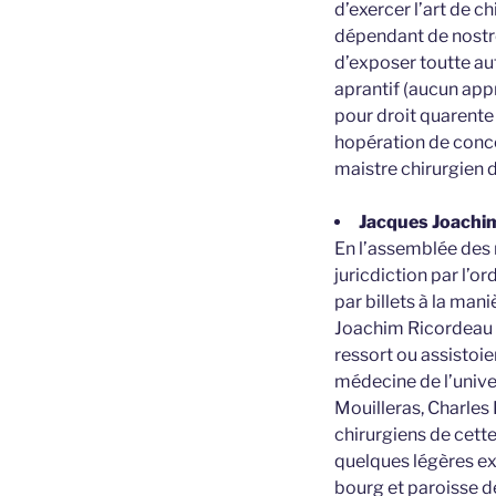
d’exercer l’art de c
dépendant de nostre 
d’exposer toutte au
aprantif (aucun appr
pour droit quarente 
hopération de concé
maistre chirurgien 
Jacques Joachim 
En l’assemblée des 
juricdiction par l’
par billets à la ma
Joachim Ricordeau a
ressort ou assistoie
médecine de l’univer
Mouilleras, Charles
chirurgiens de cette
quelques légères exp
bourg et paroisse de