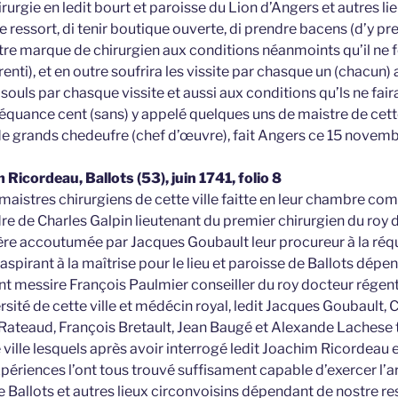
hirurgie en ledit bourt et paroisse du Lion d’Angers et autres l
ressort, di tenir boutique ouverte, di prendre bacens (d’y pr
tre marque de chirurgien aux conditions néanmoints qu’il ne 
enti), et en outre soufrira les vissite par chasque un (chacun) 
souls par chasque vissite et aussi aux conditions qu’ls ne fai
quance cent (sans) y appelé quelques uns de maistre de cette
de grands chedeufre (chef d’œuvre), fait Angers ce 15 novem
Ricordeau, Ballots (53), juin 1741, folio 8
maistres chirurgiens de cette ville faitte en leur chambre c
ordre de Charles Galpin lieutenant du premier chirurgien du r
nière accoutumée par Jacques Goubault leur procureur à la réq
spirant à la maîtrise pour le lieu et paroisse de Ballots dépe
nt messire François Paulmier conseiller du roy docteur régent
sité de cette ville et médécin royal, ledit Jacques Goubault, C
 Rateaud, François Bretault, Jean Baugé et Alexande Lachese
 ville lesquels après avoir interrogé ledit Joachim Ricordeau et 
ériences l’ont tous trouvé suffisament capable d’exercer l’art
 Ballots et autres lieux circonvoisins dépendant de nostre ress