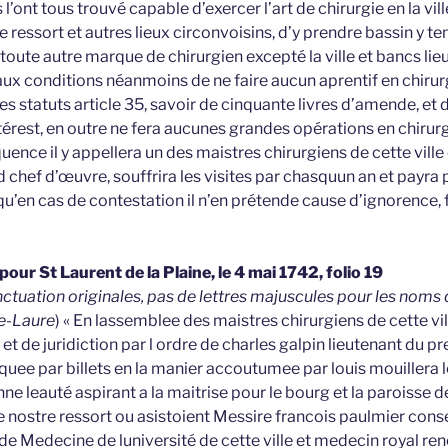
l’ont tous trouvé capable d’exercer l’art de chirurgie en la vil
ressort et autres lieux circonvoisins, d’y prendre bassin y te
toute autre marque de chirurgien excepté la ville et bancs lieu
aux conditions néanmoins de ne faire aucun aprentif en chirur
es statuts article 35, savoir de cinquante livres d’amende, et 
rest, en outre ne fera aucunes grandes opérations en chirurg
nce il y appellera un des maistres chirurgiens de cette ville
 chef d’œuvre, souffrira les visites par chasquun an et payra
n qu’en cas de contestation il n’en prétende cause d’ignorence, 
our St Laurent de la Plaine, le 4 mai 1742, folio 19
ctuation originales, pas de lettres majuscules pour les noms
ie-Laure
) « En lassemblee des maistres chirurgiens de cette vill
de juridiction par l ordre de charles galpin lieutenant du pr
ee par billets en la manier accoutumee par louis mouillera l
nne leauté aspirant a la maitrise pour le bourg et la paroisse de
 nostre ressort ou asistoient Messire francois paulmier conse
 de Medecine de luniversité de cette ville et medecin royal ren