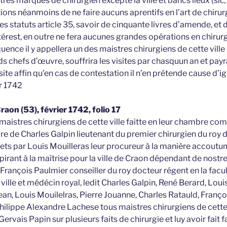
res marques de chirurgien excepté la ville et bancs lieux (
sic
ons néanmoins de ne faire aucuns aprentifs en l’art de chirurg
es statuts article 35, savoir de cinquante livres d’amende, et 
rest, en outre ne fera aucunes grandes opérations en chirurg
nce il y appellera un des maistres chirurgiens de cette ville
s chefs d’œuvre, souffrira les visites par chasquun an et payr
site affin qu’en cas de contestation il n’en prétende cause d’ig
r 1742
raon (53), février 1742, folio 17
maistres chirurgiens de cette ville faitte en leur chambre c
rdre de Charles Galpin lieutenant du premier chirurgien du ro
ets par Louis Mouilleras leur procureur à la manière accoutum
irant à la maîtrise pour la ville de Craon dépendant de nostre
 François Paulmier conseiller du roy docteur régent en la fac
e ville et médécin royal, ledit Charles Galpin, René Berard, Lou
ean, Louis Mouilelras, Pierre Jouanne, Charles Ratauld, Franço
Philippe Alexandre Lachese tous maistres chirurgiens de cette 
Gervais Papin sur plusieurs faits de chirurgie et luy avoir fait 