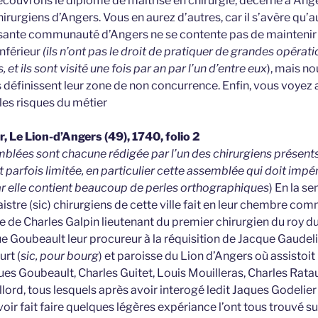
écouvrons le diplôme de maîtrise en chirurgie, décerné à Ange
rgiens d’Angers. Vous en aurez d’autres, car il s’avère qu’au
uissante communauté d’Angers ne se contente pas de maintenir 
nférieur
(ils n’ont pas le droit de pratiquer de grandes opérati
 et ils sont visité une fois par an par l’un d’entre eux
), mais n
s définissent leur zone de non concurrence. Enfin, vous voyez
les risques du métier
, Le Lion-d’Angers (49), 1740, folio 2
emblées sont chacune rédigée par l’un des chirurgiens présents
 parfois limitée, en particulier cette assemblée qui doit impé
r elle contient beaucoup de perles orthographiques
) En la s
aistre (sic) chirurgiens de cette ville fait en leur chembre co
rdre de Charles Galpin lieutenant du premier chirurgien du ro
ue Goubeault leur procureur à la réquisition de Jacque Gaudelie
urt (
sic, pour bourg
) et paroisse du Lion d’Angers où assistoit 
es Goubeault, Charles Guitet, Louis Mouilleras, Charles Rata
illord, tous lesquels après avoir interogé ledit Jaques Godelier 
avoir fait faire quelques légères expériance l’ont tous trouvé