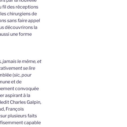
rs par la nouvelle
 fil des réceptions
les chirurgiens de
ons sans faire appel
ous découvrirons la
 aussi une forme
, jamais le même, et
rativement se lire
emblée (
sic, pour
mmune et de
y duement convoquée
r aspirant à la
ledit Charles Galpin,
ud, François
sur plusieurs faits
 sufisemment capable