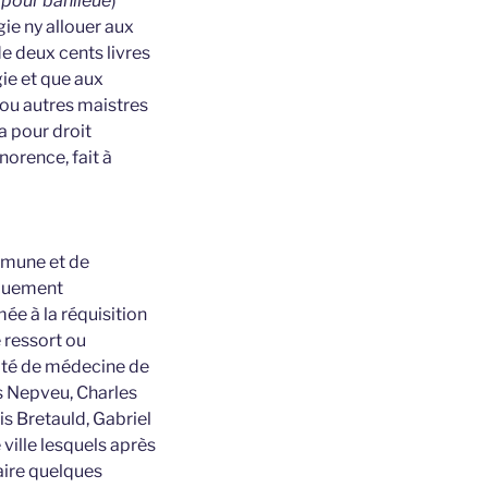
, pour banlieue
)
ie ny allouer aux
de deux cents livres
ie et que aux
 ou autres maistres
a pour droit
norence, fait à
ommune et de
y duement
ée à la réquisition
 ressort ou
ulté de médecine de
is Nepveu, Charles
is Bretauld, Gabriel
ville lesquels après
faire quelques