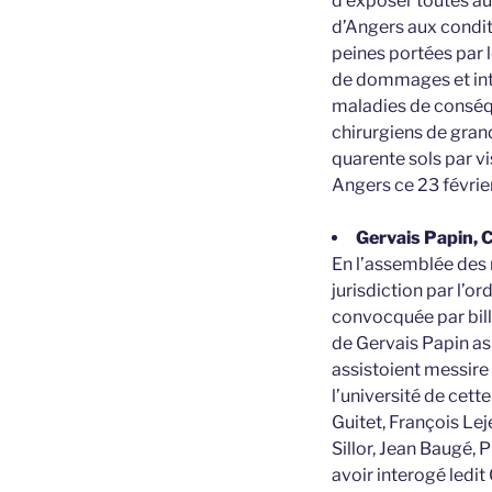
d’exposer toutes aut
d’Angers aux conditi
peines portées par l
de dommages et inté
maladies de conséque
chirurgiens de grand
quarente sols par vi
Angers ce 23 févrie
Gervais Papin, C
En l’assemblée des 
jurisdiction par l’o
convocquée par bill
de Gervais Papin asp
assistoient messire
l’université de cett
Guitet, François Lej
Sillor, Jean Baugé, 
avoir interogé ledit 