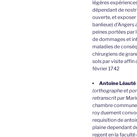
légères expériences 
dépendant de nostre 
ouverte, et exposer 
banlieue) d’Angers 
peines portées par l
de dommages et inté
maladies de conséque
chirurgiens de grand
sols par visite affi
février 1742
Antoine Léauté p
(orthographe et pon
retranscrit par Mar
chambre commune et 
roy duement convoqu
requisition de antoi
plaine dependant de
regent en la faculté