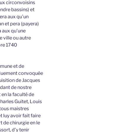
ieux circonvoisins
endre bassins) et
fera aux qu’un
an et pera (payera)
ra aux qu’une
 ville ou autre
bre 1740
ommune et de
oy duement convoquée
uisition de Jacques
ndant de nostre
 en la faculté de
harles Guitet, Louis
 tous maistres
luy avoir fait faire
 de chirurgie en le
ort, d’y tenir