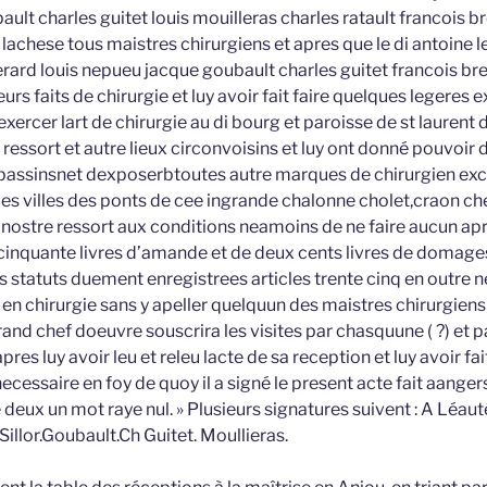
lt charles guitet louis mouilleras charles ratault francois bre
 lachese tous maistres chirurgiens et apres que le di antoine l
rard louis nepueu jacque goubault charles guitet francois bret
eurs faits de chirurgie et luy avoir fait faire quelques legeres 
xercer lart de chirurgie au di bourg et paroisse de st laurent d
essort et autre lieux circonvoisins et luy ont donné pouvoir d
bassinsnet dexposerbtoutes autre marques de chirurgien excep
les villes des ponts de cee ingrande chalonne cholet,craon che
 nostre ressort aux conditions neamoins de ne faire aucun apr
cinquante livres d’amande et de deux cents livres de domages 
les statuts duement enregistrees articles trente cinq en outre 
n chirurgie sans y apeller quelquun des maistres chirurgiens 
and chef doeuvre souscrira les visites par chasquune ( ?) et 
 apres luy avoir leu et releu lacte de sa reception et luy avoir f
 necessaire en foy de quoy il a signé le present acte fait aange
deux un mot raye nul. » Plusieurs signatures suivent : A Léauté
illor.Goubault.Ch Guitet. Moullieras.