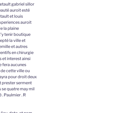
tault gabriel sillor
eauté auroit esté
ault et louis
experiences auroit
e la plaine
’y tenir boutique
té la ville et
mille et autres
entifs en chirurgie
et interest ainsi
ne fera aucunes
de cette ville ou
payra pour droit deux
ait prester serment
rs se quatre may mil
 . Paulmier . R