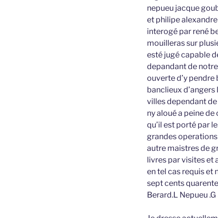
nepueu jacque goubau
et philipe alexandre
interogé par rené be
mouilleras sur plusi
esté jugé capable de
depandant de notre r
ouverte d’y pendre 
banclieux d’angers 
villes dependant de
ny aloué a peine de 
qu’il est porté par 
grandes operations e
autre maistres de gr
livres par visites et
en tel cas requis et
sept cents quarente 
Berard.L Nepueu .G S