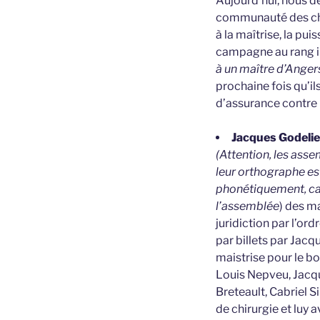
Aujourd’hui, nous d
communauté des chiru
à la maîtrise, la p
campagne au rang i
à un maître d’Angers,
prochaine fois qu’il
d’assurance contre 
Jacques Godelier
(Attention, les ass
leur orthographe est
phonétiquement, ca
l’assemblée
) des m
juridiction par l’o
par billets par Jacq
maistrise pour le bo
Louis Nepveu, Jacqu
Breteault, Cabriel S
de chirurgie et luy 