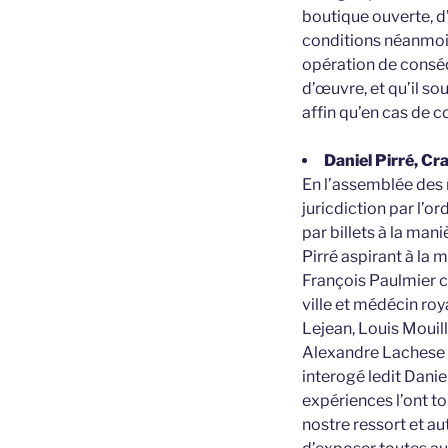
boutique ouverte, d
conditions néanmoins
opération de conséq
d’œuvre, et qu’il sou
affin qu’en cas de c
Daniel Pirré, Cra
En l’assemblée des 
juricdiction par l’
par billets à la man
Pirré aspirant à la 
François Paulmier co
ville et médécin roy
Lejean, Louis Mouill
Alexandre Lachese e
interogé ledit Daniel
expériences l’ont to
nostre ressort et au