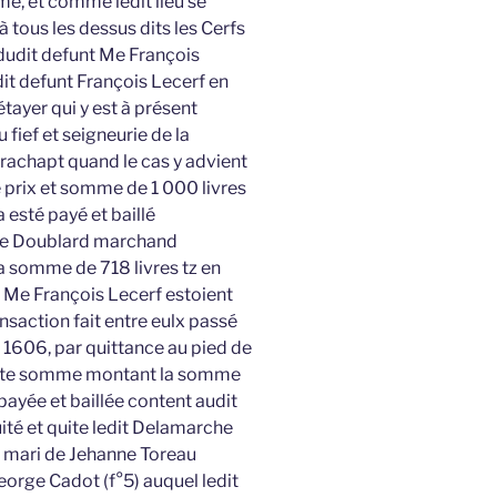
e, et comme ledit lieu se
à tous les dessus dits les Cerfs
dudit defunt Me François
dit defunt François Lecerf en
ayer qui y est à présent
 fief et seigneurie de la
 rachapt quand le cas y advient
le prix et somme de 1 000 livres
 esté payé et baillé
me Doublard marchand
la somme de 718 livres tz en
t Me François Lecerf estoient
nsaction fait entre eulx passé
 1606, par quittance au pied de
 ladite somme montant la somme
payée et baillée content audit
quité et quite ledit Delamarche
ne mari de Jehanne Toreau
orge Cadot (f°5) auquel ledit