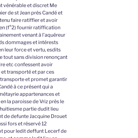
nt vénérable et discret Me
ier de st Jean près Candé et
nu faire ratiffier et avoir
 (f°2) fournir ratiffication
ainement venant à l’aquéreur
nds dommages et intérests
leur force et vertu, esdits
le tout sans division renonçant
dre etc confessent avoir
et transporté et par ces
 transporte et promet garantir
andé à ce présent qui a
t métayrie appartenances et
n la paroisse de Vriz près le
huitiesme partie dudit lieu
ant de defunte Jacquine Drouet
si fors et réservé 12
ot pour ledit deffunt Lecerf de