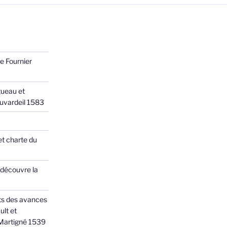
e Fournier
ueau et
Juvardeil 1583
et charte du
 découvre la
ts des avances
ult et
 Martigné 1539