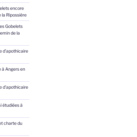
elets encore
 la Ripossière
des Gobelets
emin de la
 d’apothicaire
e à Angers en
 d’apothicaire
ai étudiées à
et charte du