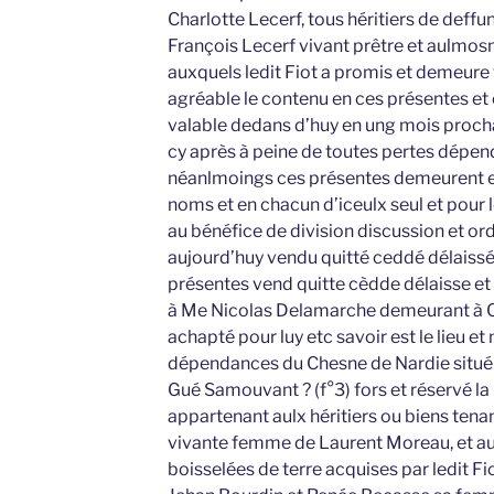
Charlotte Lecerf, tous héritiers de deffu
François Lecerf vivant prêtre et aulmosn
auxquels ledit Fiot a promis et demeure te
agréable le contenu en ces présentes et en
valable dedans d’huy en ung mois proch
cy après à peine de toutes pertes dépe
néanlmoings ces présentes demeurent en 
noms et en chacun d’iceulx seul et pour 
au bénéfice de division discussion et or
aujourd’huy vendu quitté ceddé délaissé 
présentes vend quitte cèdde délaisse et
à Me Nicolas Delamarche demeurant à C
achapté pour luy etc savoir est le lieu e
dépendances du Chesne de Nardie situé e
Gué Samouvant ? (f°3) fors et réservé la 
appartenant aulx héritiers ou biens ten
vivante femme de Laurent Moreau, et aus
boisselées de terre acquises par ledit Fi