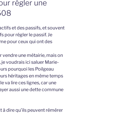
our régler une
1608
actifs et des passifs, et souvent
s pour régler le passif. Je
ême pour ceux qui ont des
ur vendre une métairie, mais on
 je voudrais ici saluer Marie-
ours pourquoi les Poilgeau
leurs héritages en même temps
le va lire ces lignes, car une
 payer aussi une dette commune
st à dire qu’ils peuvent rémérer