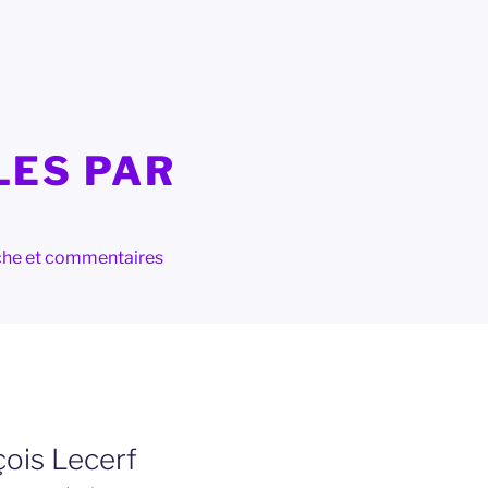
LES PAR
herche et commentaires
çois Lecerf