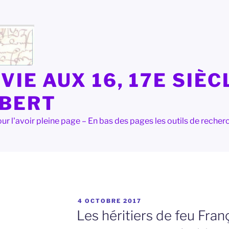
VIE AUX 16, 17E SIÈC
LBERT
e pour l'avoir pleine page – En bas des pages les outils de rec
PUBLIÉ
4 OCTOBRE 2017
LE
Les héritiers de feu Fran