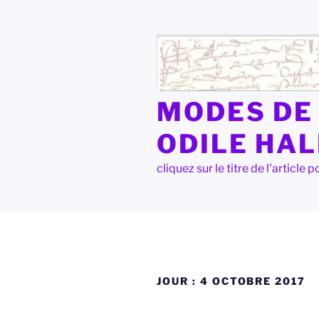
Aller
au
contenu
principal
MODES DE 
ODILE HA
cliquez sur le titre de l'articl
JOUR :
4 OCTOBRE 2017