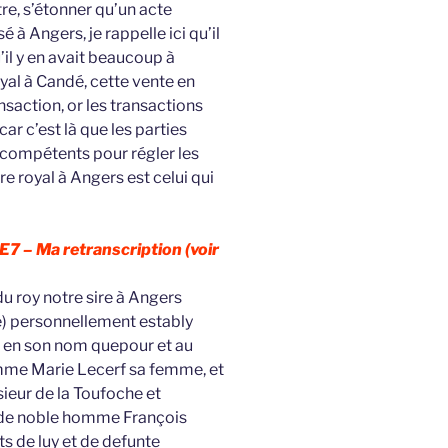
tre, s’étonner qu’un acte
é à Angers, je rappelle ici qu’il
u’il y en avait beaucoup à
oyal à Candé, cette vente en
nsaction, or les transactions
ar c’est là que les parties
 compétents pour régler les
aire royal à Angers est celui qui
5E7 –
Ma retranscription (voir
du roy notre sire à Angers
e) personnellement estably
nt en son nom quepour et au
emme Marie Lecerf sa femme, et
eur de la Toufoche et
et de noble homme François
ts de luy et de defunte