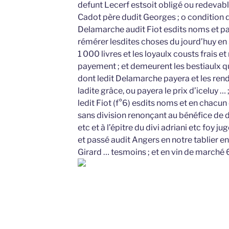
defunt Lecerf estsoit obligé ou redevabl
Cadot père dudit Georges ; o condition 
Delamarche audit Fiot esdits noms et pa
rémérer lesdites choses du jourd’huy en
1 000 livres et les loyaulx cousts frais et
payement ; et demeurent les bestiaulx qui
dont ledit Delamarche payera et les rendr
ladite grâce, ou payera le prix d’iceluy … ;
ledit Fiot (f°6) esdits noms et en chacun 
sans division renonçant au bénéfice de d
etc et à l’épitre du divi adriani etc foy
et passé audit Angers en notre tablier 
Girard … tesmoins ; et en vin de marché 6