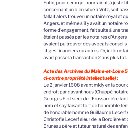
Enfin, pour ceux qui pourraient, à juste ti
concernant un bien situé à Vritz, soit pass
fallait alors trouver un notaire royal et q
Angers, et même s’il y avait un notaire r
forme d’engagement, fait suite à une tra
étaient passés par les notaires d’Angers c
avaient pu trouver des avocats conseils
litiges financiers ou autres. Or, ici le not
avait passé la transaction 2 ans plus tôt.
Acte des Archives du Maine-et-Loire 
ci-contre propriété intellectuelle) :
Le 2 janvier 1608 avant midy en la cour 
endroit par davant nous (Chuppé notair
Georges Fiot sieur de l’Erussardière ta
nom et soy faisant fort de honorable f
de honorable homme Guillaume Lecerf si
Christofle Lecerf sieur de la Bordière 
Bruneau père et tuteur naturel des enfan