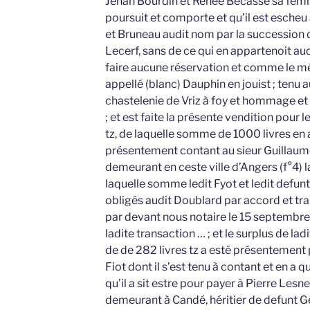
Jehan Bourdin et Renée Becasse sa femm
poursuit et comporte et qu’il est escheu 
et Bruneau audit nom par la succession 
Lecerf, sans de ce qui en appartenoit au
faire aucune réservation et comme le mét
appellé (blanc) Dauphin en jouist ; tenu au
chastelenie de Vriz à foy et hommage et
; et est faite la présente vendition pour 
tz, de laquelle somme de 1000 livres en a
présentement contant au sieur Guillau
demeurant en ceste ville d’Angers (f°4) 
laquelle somme ledit Fyot et ledit defun
obligés audit Doublard par accord et tra
par devant nous notaire le 15 septembre
ladite transaction … ; et le surplus de
de de 282 livres tz a esté présentement 
Fiot dont il s’est tenu à contant et en a 
qu’il a sit estre pour payer à Pierre Les
demeurant à Candé, héritier de defunt Ge