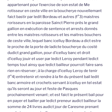
appartenant pour l’exercise de son estat de Me
rotisseur en ceste ville en la boucherye nouvellemant
faict bastir par ledit Bordeau et autres (f°3) maistres
rorisseurs en la paroisse Sainct Pierre près le grand
gallion en exécution de sentence et arrests donnés
entre les maistres rotisseurs et les maitres bouchers
de ceste ville, lequel banc icelluy Bordeau a dict estre
le proche de la porte de ladicte boucherye du costé
dudict grand gallion, pour d’icelluy banc et droit
d’icelluy jouir et user par ledict Leroy pendant ledict
temps tout ainsy que ledict bailleur pourroit faire sans
rien en réserver ; à la charge d’icelluy Leroy de tenir
(f°4) entretenir et rendre à la fin du présent bail ledit
banc armoire et crochets servant à icelluy en tel estat
qu’ils seront au jour et feste de Pasques
prochainement venant ; et est faict le présent bail pour
en payer et bailler par ledict preneur audict bailleur la
somme de 24 livres audict jour de Caresme prenant