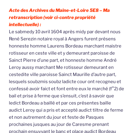
Acte des Archives du Maine-et-Loire 5E8 –
Ma
retranscription (voir ci-contre propriété
intellectuelle) :
Le sabmedy 10 avril 1604 après midy par devant nous
René Serezin notaire royal à Angers furent présens
honneste homme Laurens Bordeau marchant maistre
rotisseur en ceste ville et y demeurant paroisse de
Sainct Pierre d’une part, et honneste homme André
Leroy aussy marchant Me rotisseur demeurant en
cestedite ville paroisse Sainct Maurille d’autre part,
lesquels soubzmis soubz ladicte cour ont recogneu et
confessé avoir faict et font entre eux le marché (f°2) de
bail et prise à ferme que s’ensuit, c’est à savoir que
ledict Bordeau a baillé et par ces présentes baille
audict Leroy qui a pris et accepté audict tiltre de ferme
et non autrement du jour et feste de Pasques
prochaines jusques au jour de Caresme prenant
prochain ensuyvant le banc et place audict Bordeau