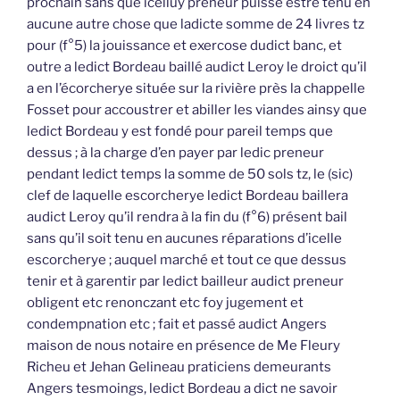
prochain sans que icelluy preneur puisse estre tenu en
aucune autre chose que ladicte somme de 24 livres tz
pour (f°5) la jouissance et exercose dudict banc, et
outre a ledict Bordeau baillé audict Leroy le droict qu’il
a en l’écorcherye située sur la rivière près la chappelle
Fosset pour accoustrer et abiller les viandes ainsy que
ledict Bordeau y est fondé pour pareil temps que
dessus ; à la charge d’en payer par ledic preneur
pendant ledict temps la somme de 50 sols tz, le (sic)
clef de laquelle escorcherye ledict Bordeau baillera
audict Leroy qu’il rendra à la fin du (f°6) présent bail
sans qu’il soit tenu en aucunes réparations d’icelle
escorcherye ; auquel marché et tout ce que dessus
tenir et à garentir par ledict bailleur audict preneur
obligent etc renonczant etc foy jugement et
condempnation etc ; fait et passé audict Angers
maison de nous notaire en présence de Me Fleury
Richeu et Jehan Gelineau praticiens demeurants
Angers tesmoings, ledict Bordeau a dict ne savoir