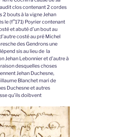
 audit clos contenant 2 cordes
s 2 bouts à la vigne Jehan
s le (f°171) Poyrier contenant
osté et abuté d’un bout au
d’autre costé au pré Michel
fraresche des Gendrons une
épend sis au lieu de la
on Jehan Lebonnier et d’autre à
r raison desquelles choses
tiennent Jehan Duchesne,
illaume Blanchet mari de
ues Duchesne et autres
se qu’ils doibvent