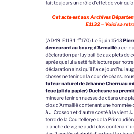
fait toujours un drôle d’effet de voir qu’o
Cet acte est aux Archives Départem
E1132 – Voici sa retr
(AD49-E1134-f°170) Le 5 juin 1543
Pier
demeurant au bourg d’Armaillé
a ce jou
déclaration par luy baillée aux plets de
après que lui a esté fait lecture par notre
déclaration ainsi qu’il l’a ce jourd’hui 
choses ne tenir de la cour de céans, nous
tuteur naturel de Jehanne Cherruau mine
feue (pli du papier) Duchesne sa prem
mineure tenir en nuesse de céans une pl
clos d’Armaillé contenant une hommée o
à … Crosson et d’autre costé à la vient J
terre de la Courtellerye de la Primaudièr
planche de vigne audit clos contenant 
des 2 costés et abuté d’un bout la vigne