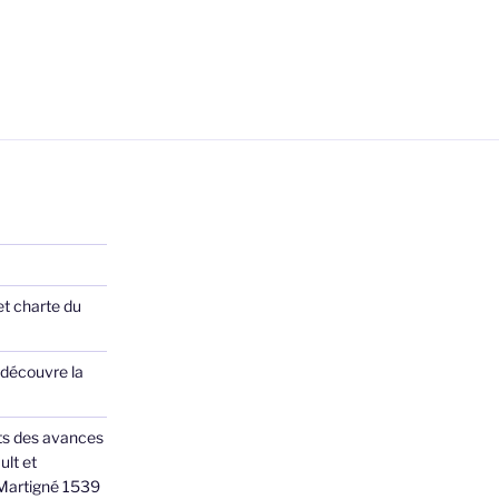
et charte du
 découvre la
ts des avances
ult et
 Martigné 1539