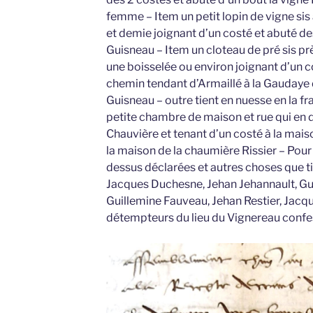
femme – Item un petit lopin de vigne sis
et demie joignant d’un costé et abuté de
Guisneau – Item un cloteau de pré sis prè
une boisselée ou environ joignant d’un c
chemin tendant d’Armaillé à la Gaudaye 
Guisneau – outre tient en nuesse en la 
petite chambre de maison et rue qui en d
Chauvière et tenant d’un costé à la mais
la maison de la chaumière Rissier – Pou
dessus déclarées et autres choses que 
Jacques Duchesne, Jehan Jehannault, Gu
Guillemine Fauveau, Jehan Restier, Jacq
détempteurs du lieu du Vignereau confes