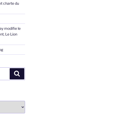
et charte du
ay modifie le
nt, Le Lion
og
Recherche