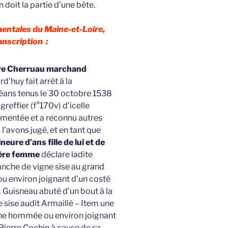
n doit la partie d’une bête.
entales du Maine-et-Loire,
anscription :
re Cherruau marchand
rd’huy fait arrêt à la
 céans tenus le 30 octobre 1538
 greffier (f°170v) d’icelle
augmentée et a reconnu autres
 l’avons jugé, et en tant que
ure d’ans fille de lui et de
ière femme
déclare ladite
anche de vigne sise au grand
u environ joignant d’un costé
… Guisneau abuté d’un bout à la
e sise audit Armaillé – Item une
une hommée ou environ joignant
 Pierre Cochin à cause de sa