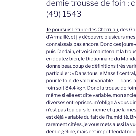
demie trousse de foin : c
(49) 1543
Je poursuis l’étude des Cherruau
, des Ga
d’Armaillé, et j’y découvre plusieurs me
connaissais pas encore. Donc ces jours-ci
puis l’andain, et voici maintenant la tr
en doutez bien, le Dictionnaire du Monde
donne beaucoup de définitions très var
particulier : « Dans tous le Massif centr
pour le foin, de valeur variable … ; dans l
foin soit 84,4 kg ». Donc la trouse de foin
même si elle est dite variable, mon anci
diverses entreprises, m’oblige à vous dir
n’est pas toujours le même et que la mesu
est déjà variable du fait de l’humidité.
rarement citées, je vous mets aussi la vue
demie géline, mais cet impôt féodal nou