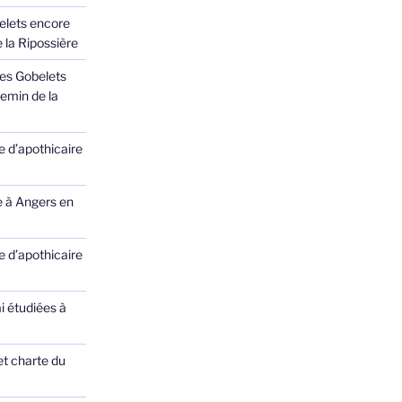
elets encore
 la Ripossière
des Gobelets
emin de la
 d’apothicaire
e à Angers en
 d’apothicaire
ai étudiées à
et charte du