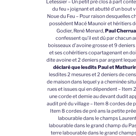
Letessier – Un petit pré clos à part cont
du feu » joignant et abutté d’un bout ve
Noue du Feu – Pour raison desquelles ch
possèdent Macé Maunoir et héritiers d
Godier, René Menard,
Paul Cherru
confessent qu’il est dû par chacun 
boisseaux d’avoine grosse et 9 deniers 
et ses cohéritiers copartagenant en do
dite avoine et 2 deniers par argent leque
déclaré que lesdits Paul et Mathur
lesdites 2 mesures et 2 deniers de cens
de maison dans lequel y a cheminée situ
rues et issues qui en dépendent – Item 2
une corde et demie au devant dudit app
audit pré du village – Item 8 cordes de 
Item 8 cordes de pré ans la petite prée
labourable dans le champs Laurent 
labourable dans le grand champ du Pas 
terre labourable dans le grand champs 