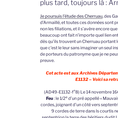
plus tard, toujours là : A
Je poursuis l’étude des Cherruau
, des Ga
d’Armaillé, et toutes ces données sont p
non les filiations, et il s’avère encore q
beaucoup ont fait n’importe quel lien ent
dès qu’ils trouvent un Cherruau portant
que c’est le leur sans imaginer un seul in
de porteurs du patronyme que je ne peux
preuve.
Cet acte est aux Archives Départem
E1132 – Voici sa retr
(AD49-E1132-f°8) Le 14 novembre 1
e
Feu
: le 1/2
d’un pré appellé « Mauvais
cordes, joignant d’un côté vers septent
9 cordes de terre dans ls courtis n
septentrion la terre des héritiers dudit 