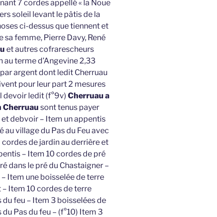
enant 7 cordes appellé « la Noue
rs soleil levant le pâtis de la
oses ci-dessus que tiennent et
e sa femme, Pierre Davy, René
au
et autres cofrarescheurs
an au terme d’Angevine 2,33
par argent dont ledit Cherruau
ivent pour leur part 2 mesures
l devoir ledit (f°9v)
Cherruau a
in Cherruau
sont tenus payer
 et debvoir – Item un appentis
é au village du Pas du Feu avec
 cordes de jardin au derrière et
entis – Item 10 cordes de pré
pré dans le pré du Chastaigner –
 – Item une boisselée de terre
– Item 10 cordes de terre
du feu – Item 3 boisselées de
du Pas du feu – (f°10) Item 3