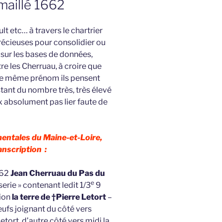
rmaillé 1662
ult etc… à travers le chartrier
récieuses pour consolidier ou
ue sur les bases de données,
re les Cherruau, à croire que
 le même prénom ils pensent
stant du nombre très, très élevé
 absolument pas lier faute de
entales du Maine-et-Loire,
anscription :
662
Jean Cherruau du Pas du
e
erie » contenant ledit 1/3
9
rion
la terre de †Pierre Letort
–
eufs joignant du côté vers
Letort, d’autre côté vers midi la