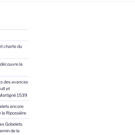
et charte du
 découvre la
ts des avances
ult et
 Martigné 1539
elets encore
 la Ripossière
des Gobelets
emin de la