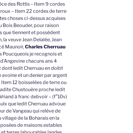
ièce des Rottis – Item 9 cordes
 roux – Item 22 cordes de terre
ites choses ci-dessus acquises
u Bois Beouder, pour raison
s que tiennent et possèdent
 la veuve Jean Delalée, Jean
acé Maunoir,
Charles Cherruau
la Poucqueois je recognois et
e d’Angevine chacuns ans 4
t dont ledit Cherruau en doibt
 avoine et un denier par argent
 – Item 12 boisselées de terre ou
 ladite Chustouère proche ledit
Vriand à franc debvoir – (f°10v)
taulx que ledit Cherruau advoue
eur de Vangeau qui relève de
 village de la Boharais en la
mposées de maisons estables
s et terres labourables landes