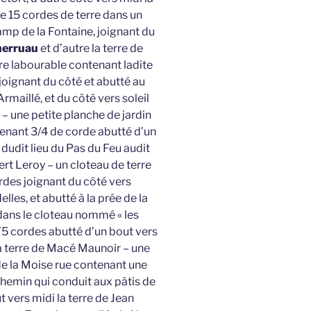
e 15 cordes de terre dans un
mp de la Fontaine, joignant du
Cherruau
et d’autre la terre de
re labourable contenant ladite
joignant du côté et abutté au
rmaillé, et du côté vers soleil
– une petite planche de jardin
tenant 3/4 de corde abutté d’un
 dudit lieu du Pas du Feu audit
ert Leroy – un cloteau de terre
des joignant du côté vers
lles, et abutté à la prée de la
dans le cloteau nommé « les
75 cordes abutté d’un bout vers
 la terre de Macé Maunoir – une
 de la Moise rue contenant une
 chemin qui conduit aux pâtis de
t vers midi la terre de Jean