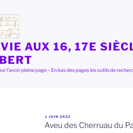
VIE AUX 16, 17E SIÈC
LBERT
e pour l'avoir pleine page – En bas des pages les outils de rec
PUBLIÉ
1 JUIN 2022
LE
Aveu des Cherruau du Pas