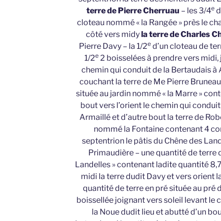
e
terre de Pierre Cherruau
– les 3/4
d
cloteau nommé « la Rangée » près le cha
côté vers midy
la terre de Charles 
e
Pierre Davy – la 1/2
d’un cloteau de ter
e
1/2
2 boisselées à prendre vers midi, 
chemin qui conduit de la Bertaudais à A
couchant la terre de Me Pierre Bruneau 
située au jardin nommé « la Marre » con
bout vers l’orient le chemin qui conduit
Armaillé et d’autre bout la terre de Rob
nommé la Fontaine contenant 4 cor
septentrion le pâtis du Chêne des Lande
Primaudière – une quantité de terre 
Landelles » contenant ladite quantité 8,
midi la terre dudit Davy et vers orient
quantité de terre en pré située au pré
boissellée joignant vers soleil levant le
la Noue dudit lieu et abutté d’un bou