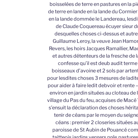
boisselées de terre en pastures en la p
de terre en lande en la lande du Cormier
en la lande dommée le Landereau, lesd
de Claude Coquereau écuyer sieur d
desquelles choses ci-dessus et autre
Guillaume Leroy, la veuve Jean Hamon,
Revers, les hoirs Jacques Ramallier, M
et autres détenteurs de la fresche de 
confesse qu’il est deub audit term
boisseaux d’avoine et 2 sols par arten
pour lesdites choses 3 mesures de ladite
pour aider à faire ledit debvoir et rente
environ en jardin situées au cloteau de
village du Pas du feu, acquises de Macé 
s’ensuit la déclaration des choses héri
tenir de céans par le moyen du seign
céans : premier 2 closeries situées au
paroisse de St Aubin de Pouancé co
taitteois jardins vergers prés pasture