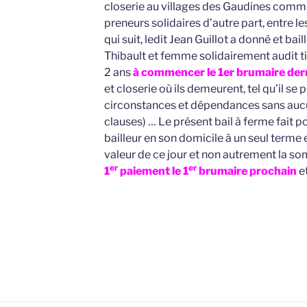
closerie au villages des Gaudines comm
preneurs solidaires d’autre part, entre les
qui suit, ledit Jean Guillot a donné et bail
Thibault et femme solidairement audit t
2 ans
à commencer le 1er brumaire der
et closerie où ils demeurent, tel qu’il se
circonstances et dépendances sans aucu
clauses) … Le présent bail à ferme fait p
bailleur en son domicile à un seul terme 
valeur de ce jour et non autrement la 
er
er
1
paiement le 1
brumaire prochain
e