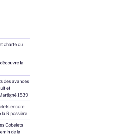
et charte du
 découvre la
ts des avances
ult et
 Martigné 1539
elets encore
 la Ripossière
des Gobelets
emin de la