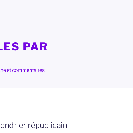
LES PAR
herche et commentaires
lendrier républicain