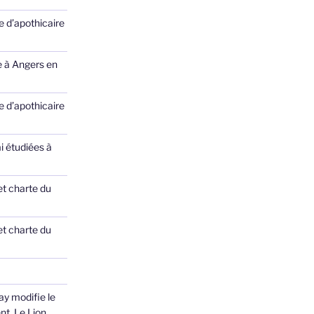
 d’apothicaire
e à Angers en
 d’apothicaire
ai étudiées à
et charte du
et charte du
ay modifie le
nt, Le Lion