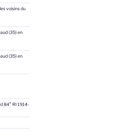
les voisins du
haud (35) en
haud (35) en
rd 84° RI 1914-