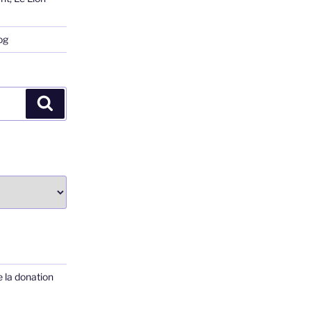
og
Recherche
 la donation