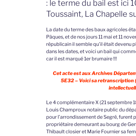
: le terme du bail est ici 
Toussaint, La Chapelle 
La date du terme des baux agricoles étai
Pâques, et de nos jours 11 mai et 11 nov
républicain il semble qu’il était devenu pl
dans les dates, et voici un bail qui comm
car il est marqué 1er brumaire !!!
Cet acte est aux Archives Départem
5E32 – Voici sa retranscription (
intellectuell
Le 4 complémentaire X (21 septembre 1
Louis Champroux notaire public du dépa
pour l’arrondissement de Segré, furent p
propriétaire demeurant au bourg de Gené
Thibault closier et Marie Fournier sa fe