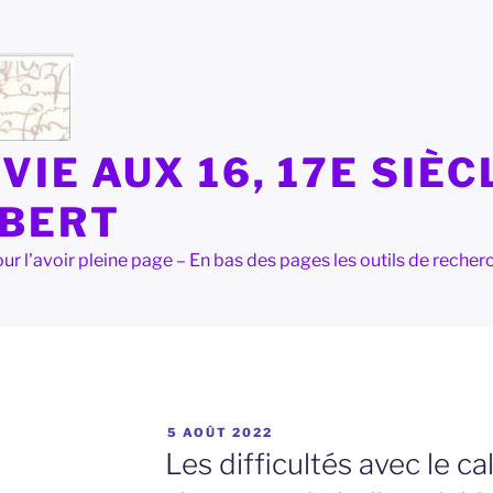
VIE AUX 16, 17E SIÈC
LBERT
e pour l'avoir pleine page – En bas des pages les outils de rec
PUBLIÉ
5 AOÛT 2022
LE
Les difficultés avec le ca