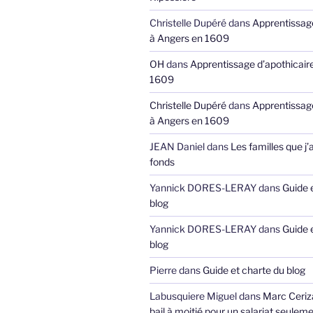
Christelle Dupéré
dans
Apprentissage
à Angers en 1609
OH
dans
Apprentissage d’apothicair
1609
Christelle Dupéré
dans
Apprentissage
à Angers en 1609
JEAN Daniel
dans
Les familles que j’
fonds
Yannick DORES-LERAY
dans
Guide 
blog
Yannick DORES-LERAY
dans
Guide 
blog
Pierre
dans
Guide et charte du blog
Labusquiere Miguel
dans
Marc Ceriz
bail à moitié pour un salariat seuleme