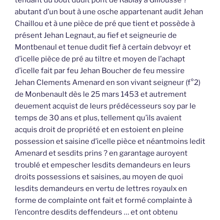
abutant d’un bout à une osche appartenant audit Jehan
Chaillou et à une pièce de pré que tient et possède à
présent Jehan Legnaut, au fief et seigneurie de
Montbenaul et tenue dudit fief à certain debvoyr et
d’icelle pièce de pré au tiltre et moyen de l’achapt
d’icelle fait par feu Jehan Boucher de feu messire
Jehan Clements Amenard en son vivant seigneur (f°2)
de Monbenault dès le 25 mars 1453 et autrement
deuement acquist de leurs prédécesseurs soy par le
temps de 30 ans et plus, tellement qu’ils avaient
acquis droit de propriété et en estoient en pleine
possession et saisine d’icelle pièce et néantmoins ledit
Amenard et sesdits prins ? en garantage auroyent
troublé et empescher lesdits demandeurs en leurs
droits possessions et saisines, au moyen de quoi
lesdits demandeurs en vertu de lettres royaulx en
forme de complainte ont fait et formé complainte à
l’encontre desdits deffendeurs … et ont obtenu