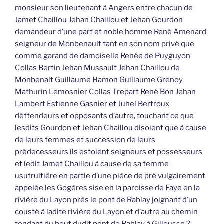
monsieur son lieutenant à Angers entre chacun de
Jamet Chaillou Jehan Chaillou et Jehan Gourdon
demandeur d’une part et noble homme René Amenard
seigneur de Monbenault tant en son nom privé que
comme garand de damoiselle Renée de Puyguyon
Collas Bertin Jehan Mussault Jehan Chaillou de
Monbenalt Guillaume Hamon Guillaume Grenoy
Mathurin Lemosnier Collas Trepart René Bon Jehan
Lambert Estienne Gasnier et Juhel Bertroux
déffendeurs et opposants d’autre, touchant ce que
lesdits Gourdon et Jehan Chaillou disoient que à cause
de leurs femmes et succession de leurs
prédecesseurs ils estoient seigneurs et possesseurs
et ledit Jamet Chaillou à cause de sa femme
usufruitière en partie d’une pièce de pré vulgairement
appelée les Gogères sise en la paroisse de Faye en la
rivière du Layon près le pont de Rablay joignant d’un
cousté à ladite rivière du Layon et d’autre au chemin
tendant du bout dudit pont de Rablay à Gillousse ?