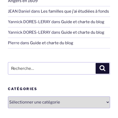
Angers en 1609
JEAN Daniel
dans
Les familles que j’ai étudiées à fonds
Yannick DORES-LERAY
dans
Guide et charte du blog
Yannick DORES-LERAY
dans
Guide et charte du blog
Pierre
dans
Guide et charte du blog
Recherche
Recher
pour
:
CATÉGORIES
Catégories