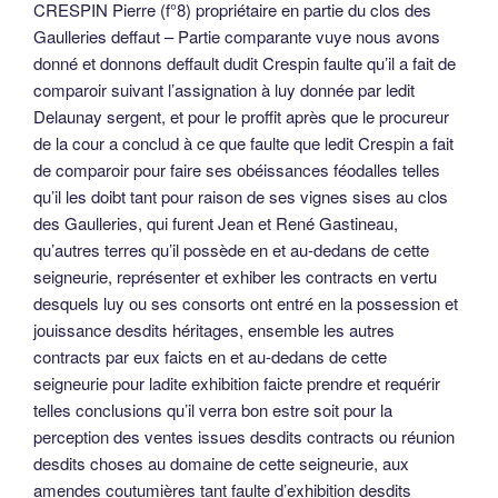
CRESPIN Pierre (f°8) propriétaire en partie du clos des
Gaulleries deffaut – Partie comparante vuye nous avons
donné et donnons deffault dudit Crespin faulte qu’il a fait de
comparoir suivant l’assignation à luy donnée par ledit
Delaunay sergent, et pour le proffit après que le procureur
de la cour a conclud à ce que faulte que ledit Crespin a fait
de comparoir pour faire ses obéissances féodalles telles
qu’il les doibt tant pour raison de ses vignes sises au clos
des Gaulleries, qui furent Jean et René Gastineau,
qu’autres terres qu’il possède en et au-dedans de cette
seigneurie, représenter et exhiber les contracts en vertu
desquels luy ou ses consorts ont entré en la possession et
jouissance desdits héritages, ensemble les autres
contracts par eux faicts en et au-dedans de cette
seigneurie pour ladite exhibition faicte prendre et requérir
telles conclusions qu’il verra bon estre soit pour la
perception des ventes issues desdits contracts ou réunion
desdits choses au domaine de cette seigneurie, aux
amendes coutumières tant faulte d’exhibition desdits