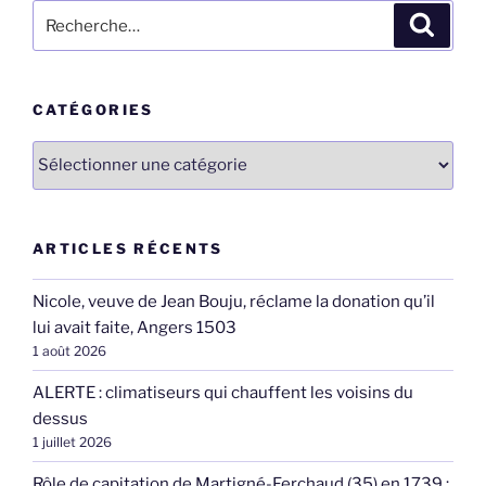
Recherche
Recher
pour
:
CATÉGORIES
Catégories
ARTICLES RÉCENTS
Nicole, veuve de Jean Bouju, réclame la donation qu’il
lui avait faite, Angers 1503
1 août 2026
ALERTE : climatiseurs qui chauffent les voisins du
dessus
1 juillet 2026
Rôle de capitation de Martigné-Ferchaud (35) en 1739 :