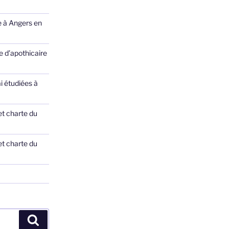
e à Angers en
 d’apothicaire
ai étudiées à
et charte du
et charte du
Recherche