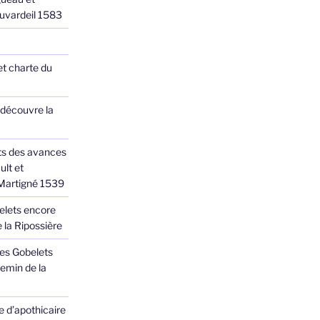
Juvardeil 1583
et charte du
 découvre la
ts des avances
ult et
 Martigné 1539
elets encore
 la Ripossière
des Gobelets
emin de la
 d’apothicaire