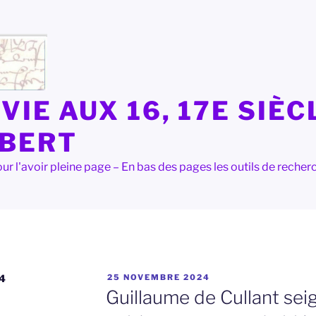
VIE AUX 16, 17E SIÈC
LBERT
e pour l'avoir pleine page – En bas des pages les outils de rec
PUBLIÉ
4
25 NOVEMBRE 2024
LE
Guillaume de Cullant se