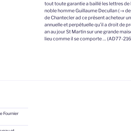
tout toute garantie a baillé les lettres de
noble homme Guillaume Decullan (→ de C
de Chantecler ad ce présent acheteur un
annuelle et perpétuelle qu’il a droit de 
an au jour St Martin sur une grande maiso
lieu comme il se comporte … (AD77-21
e Fournier
ueau et