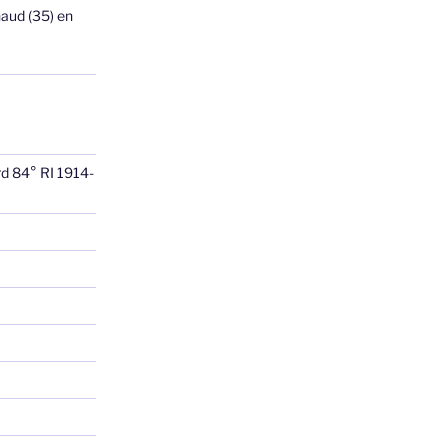
haud (35) en
rd 84° RI 1914-