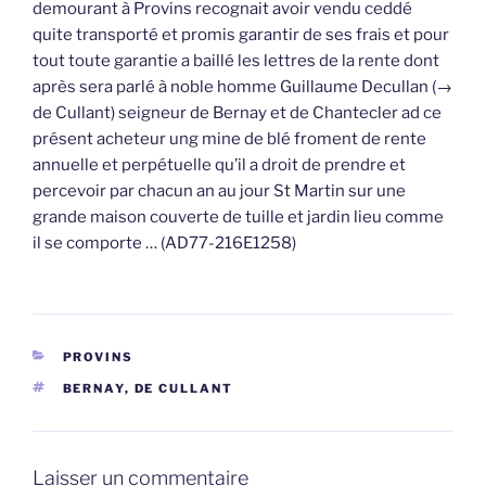
demourant à Provins recognait avoir vendu ceddé
quite transporté et promis garantir de ses frais et pour
tout toute garantie a baillé les lettres de la rente dont
après sera parlé à noble homme Guillaume Decullan (→
de Cullant) seigneur de Bernay et de Chantecler ad ce
présent acheteur ung mine de blé froment de rente
annuelle et perpétuelle qu’il a droit de prendre et
percevoir par chacun an au jour St Martin sur une
grande maison couverte de tuille et jardin lieu comme
il se comporte … (AD77-216E1258)
CATÉGORIES
PROVINS
ÉTIQUETTES
BERNAY
,
DE CULLANT
Laisser un commentaire