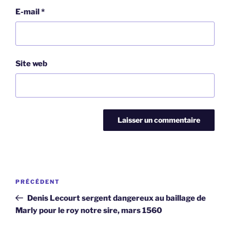
E-mail
*
Site web
Navigation
Article
PRÉCÉDENT
de
précédent
Denis Lecourt sergent dangereux au baillage de
l’article
Marly pour le roy notre sire, mars 1560