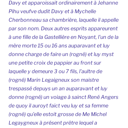
Davy et apparoissait ordinairement à Jehanne
Pihu veufve dudit Davy et à Mychelle
Cherbonneau sa chambrière, laquelle il appelle
par son nom. Deux autres esprits appareurent
à une fille de la Gastellière en Noyant, l’un de la
mère morte 15 ou 16 ans auparavant et luy
donne charge de faire un (
rogné
) et luy myst
une petite croix de pappier au front sur
laquelle y demeure 3 ou 7 fils, l’aultre de
(
rogné
) Marin Legaigneux son maistre
trespassé depuys un an auparavant et luy
donne (
rogné
) un voiage à sainct René Angers
de quoy il auroyt faict veu luy et sa femme
(
rogné
) qu’elle estoit grosse de Me Michel
Legaygneux à présent prêtre lequel a