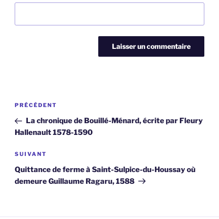
Navigation
Article
PRÉCÉDENT
de
précédent
La chronique de Bouillé-Ménard, écrite par Fleury
l’article
Hallenault 1578-1590
Article
SUIVANT
suivant
Quittance de ferme à Saint-Sulpice-du-Houssay où
demeure Guillaume Ragaru, 1588