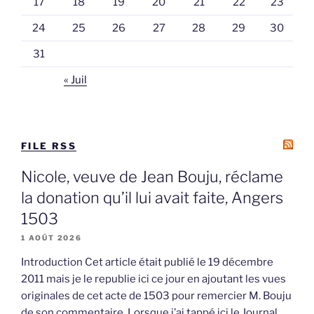
17
18
19
20
21
22
23
24
25
26
27
28
29
30
31
« Juil
FILE RSS
Nicole, veuve de Jean Bouju, réclame
la donation qu’il lui avait faite, Angers
1503
1 AOÛT 2026
Introduction Cet article était publié le 19 décembre
2011 mais je le republie ici ce jour en ajoutant les vues
originales de cet acte de 1503 pour remercier M. Bouju
de son commentaire. Lorsque j’ai tappé ici le Journal