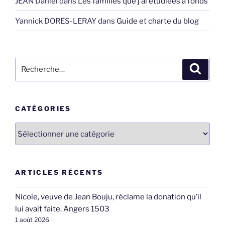
JEAN Daniel
dans
Les familles que j’ai étudiées à fonds
Yannick DORES-LERAY
dans
Guide et charte du blog
Recherche
Recher
pour
:
CATÉGORIES
Catégories
ARTICLES RÉCENTS
Nicole, veuve de Jean Bouju, réclame la donation qu’il
lui avait faite, Angers 1503
1 août 2026