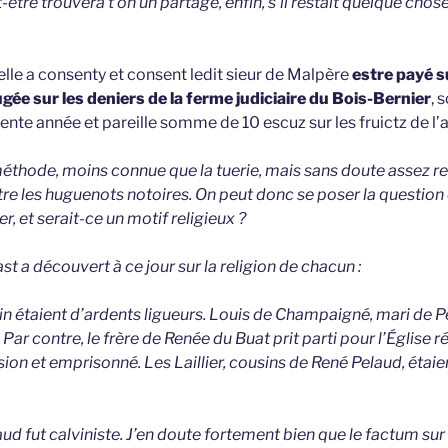
t-être trouvera t’on un partage, enfin, s’il restait quelque chos
lle a consenty et consent ledit sieur de Malpère
estre payé s
jugée sur les deniers de la ferme judiciaire du Bois-Bernier
, 
ésente année et pareille somme de 10 escuz sur les fruictz de 
 méthode, moins connue que la tuerie, mais sans doute assez r
re les huguenots notoires. On peut donc se poser la question
r, et serait-ce un motif religieux ?
st a découvert à ce jour sur la religion de chacun :
n étaient d’ardents ligueurs. Louis de Champaigné, mari de Pe
 Par contre, le frère de Renée du Buat prit parti pour l’Église 
ion et emprisonné. Les Laillier, cousins de René Pelaud, étaie
aud fut calviniste. J’en doute fortement bien que le factum sur