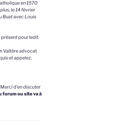
 catholique en 1570
plus, le 14 février
du Buat avec Louis
 présent pour ledit
en Valtère advocat
uis et appelez,
t
Merci d’en discuter
u forum ou site va à