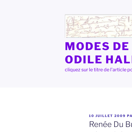
Aller
au
contenu
principal
MODES DE 
ODILE HA
cliquez sur le titre de l'articl
PUBLIÉ
10 JUILLET 2009
P
LE
Renée Du Bu