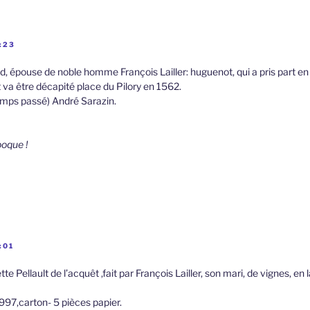
:23
 épouse de noble homme François Lailler: huguenot, qui a pris part en 
 va être décapité place du Pilory en 1562.
emps passé) André Sarazin.
poque !
:01
te Pellault de l’acquêt ,fait par François Lailler, son mari, de vignes, en 
997,carton- 5 pièces papier.