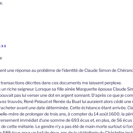
e.
:33
e
nt une réponse au problème de l’identité de Claude Simon de Chéranc
transactions décrites dans ces documents me laissent perplexe.
s un riche seigneur. Lorsque sa fille aînée Marguerite épousa Claude S
 pouvait pas lui verser une dot en argent sonnant. D’après ce que je c
z trouvés, René Pelaud et Renée du Buat lui auraient alors cédé une m
a racheter avant une date déterminée. Cette échéance étant arrivée, Cl
belle-mère de prolonger de trois ans, à compter du 14 août 1600, la pér
ersement immédiat d’une somme de 693 écus et, en plus, de 56 écus
 de cette métairie. Le gendre n’y a pas été de main morte surtout si l’o
 588 écus pour un bail de deux ans de la châtellenie du Châstelier inc