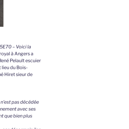
5E70 – Voici la
royal à Angers a
ené Pelault escuier
 lieu du Bois-
é Hiret sieur de
i n’est pas décédée
onnement avec ses
t que bien plus