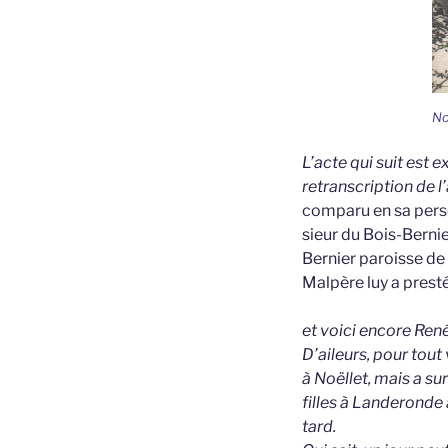
No
L’acte qui suit est 
retranscription de l
comparu en sa pers
sieur du Bois-Bernie
Bernier paroisse de
Malpère luy a prest
et voici encore René
D’aileurs, pour tou
à Noëllet, mais a s
filles à Landeronde
tard.