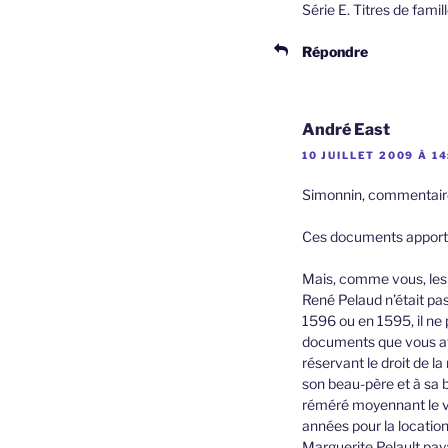
Série E. Titres de famill
Répondre
André East
10 JUILLET 2009 À 14
Simonnin, commentair
Ces documents apporte
Mais, comme vous, les 
René Pelaud n’était pa
1596 ou en 1595, il ne
documents que vous ave
réservant le droit de l
son beau-père et à sa 
réméré moyennant le v
années pour la location
Marguerite Pelault paya