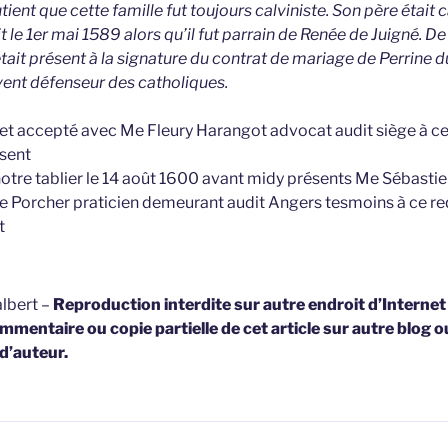
tient que cette famille fut toujours calviniste. Son père était
t le 1er mai 1589 alors qu’il fut parrain de Renée de Juigné. De 
tait présent à la signature du contrat de mariage de Perrine 
ent défenseur des catholiques.
 et accepté avec Me Fleury Harangot advocat audit siège à ce
bsent
 notre tablier le 14 août 1600 avant midy présents Me Sébasti
de Porcher praticien demeurant audit Angers tesmoins à ce req
t
lbert –
Reproduction interdite sur autre endroit d’Interne
mmentaire ou copie partielle de cet article sur autre blog o
 d’auteur.