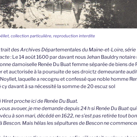
ëllet, collection particulière, reproduction interdite
extrait des Archives Départementales du Maine-et-Loire, série 
’acte
: Le 14 août 1600 par davant nous Jehan Bauldry notaire 
onne damoiselle Renée Du Buat femme séparée de biens de R
r et auctorisée à la poursuite de ses droictz demeurante audit
 Noyllet, laquelle a recognu et confessé que noble homme Ren
é cy davant à sa nécessité la somme de 20 escuz sol
 Hiret proche ici de Renée Du Buat.
t vous avouer, je me demande depuis 24 h si Renée Du Buat qu
urvécu à son mari, décédé en 1622, ne s’est pas retirée tout b
 à Bescon. Mais hélas les sépultures de Bescon ne commencen