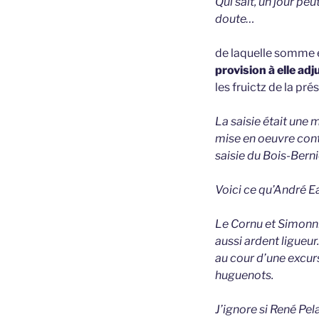
Qui sait, un jour peu
doute…
de laquelle somme e
provision à elle ad
les fruictz de la pr
La saisie était une
mise en oeuvre cont
saisie du Bois-Bernie
Voici ce qu’André Ea
Le Cornu et Simonni
aussi ardent ligueur.
au cour d’une excurs
huguenots.
J’ignore si René Pel