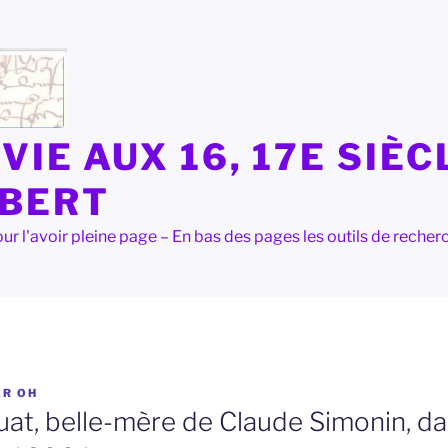
VIE AUX 16, 17E SIÈC
LBERT
e pour l'avoir pleine page – En bas des pages les outils de rec
AR
OH
at, belle-mère de Claude Simonin, da