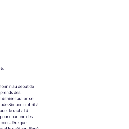
é.
imonnin au début de
omprends des
étairie tout en se
aude Simonnin offrit à
iode de rachat à
 pour chacune des
n considère que
luant le château. René