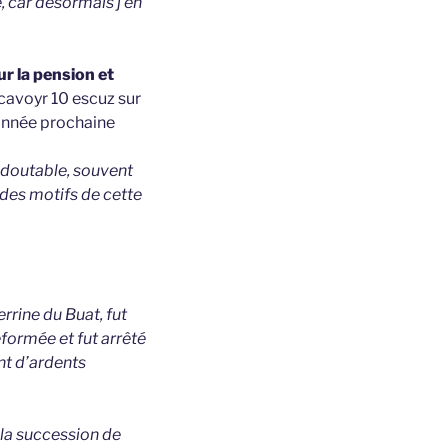
e, car désormais j’en
ur la pension et
scavoyr 10 escuz sur
l’année prochaine
edoutable, souvent
 des motifs de cette
rrine du Buat, fut
réformée et fut arrêté
nt d’ardents
 la succession de