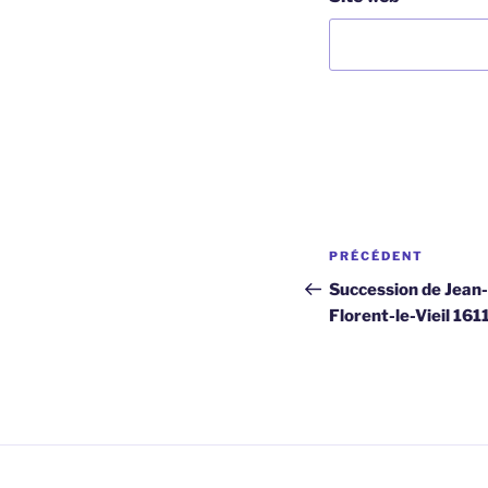
Navigation
Article
PRÉCÉDENT
de
précédent
Succession de Jean-
Florent-le-Vieil 161
l’article