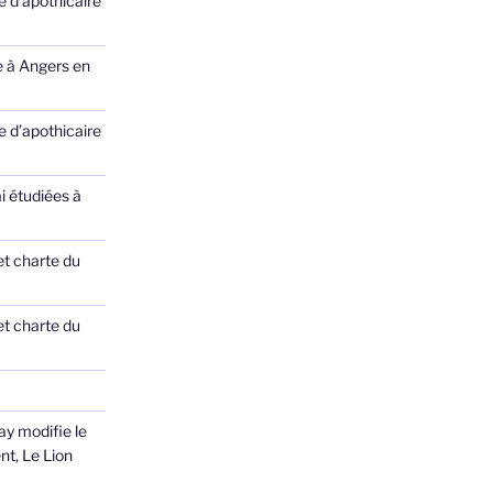
 d’apothicaire
e à Angers en
 d’apothicaire
ai étudiées à
et charte du
et charte du
ay modifie le
nt, Le Lion