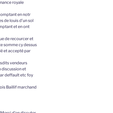
nnance royale
comptant en notr
s de louis d’un sol
omptant et en ont
ue de recourcer et
dite somme cy dessus
ulé et accepté par
lesdits vendeurs
n discussion et
par deffault etc foy
ois Baillif marchand
t
Merci d’en discuter