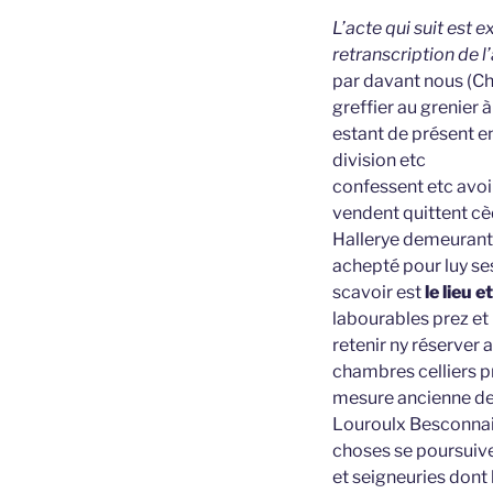
L’acte qui suit est 
retranscription de l
par davant nous (Ch
greffier au grenier
estant de présent en
division etc
confessent etc avoi
vendent quittent cè
Hallerye demeurant e
achepté pour luy se
scavoir est
le lieu 
labourables prez et 
retenir ny réserver
chambres celliers pr
mesure ancienne de 
Louroulx Besconnais
choses se poursuive
et seigneuries dont