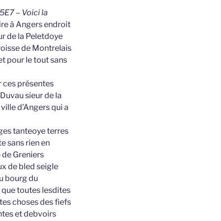
5E7 – Voici la
sire à Angers endroit
r de la Peletdoye
roisse de Montrelais
t pour le tout sans
r ces présentes
Duvau sieur de la
ville d’Angers qui a
ges tanteoye terres
te sans rien en
 de Greniers
ux de bled seigle
au bourg du
 que toutes lesdites
tes choses des fiefs
ntes et debvoirs