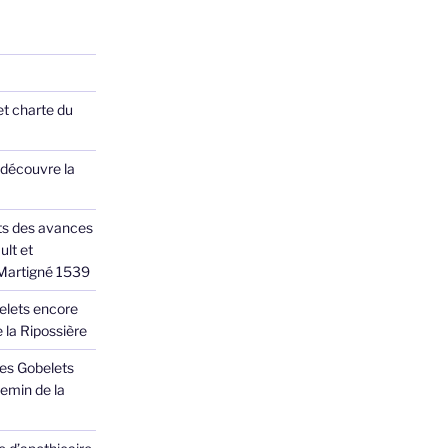
et charte du
 découvre la
ts des avances
ult et
 Martigné 1539
elets encore
 la Ripossière
des Gobelets
emin de la