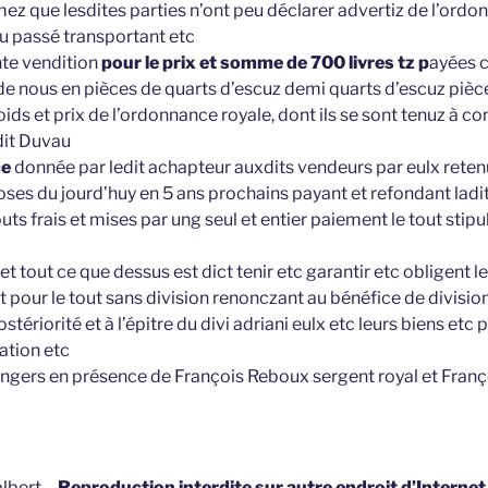
ez que lesdites parties n’ont peu déclarer advertiz de l’ordo
du passé transportant etc
ente vendition
pour le prix et somme de 700 livres tz p
ayées 
de nous en pièces de quarts d’escuz demi quarts d’escuz pièce
ids et prix de l’ordonnance royale, dont ils se sont tenuz à c
edit Duvau
ce
donnée par ledit achapteur auxdits vendeurs par eulx reten
oses du jourd’huy en 5 ans prochains payant et refondant la
uts frais et mises par ung seul et entier paiement le tout stip
 et tout ce que dessus est dict tenir etc garantir etc obligent 
t pour le tout sans division renonczant au bénéfice de divisio
ostériorité et à l’épitre du divi adriani eulx etc leurs biens etc 
tion etc
 Angers en présence de François Reboux sergent royal et Franç
lbert –
Reproduction interdite sur autre endroit d’Interne