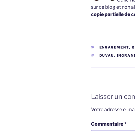
sur ce blog et non a
copie partielle de c
CATÉGORIES
ENGAGEMENT, 
ÉTIQUETTES
DUVAU
,
INGRAN
Laisser un co
Votre adresse e-mai
Commentaire
*