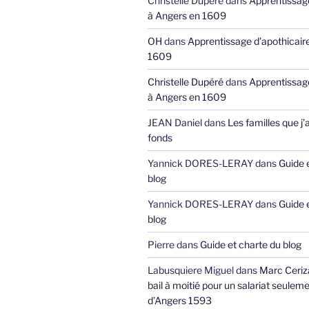
Christelle Dupéré
dans
Apprentissage
à Angers en 1609
OH
dans
Apprentissage d’apothicair
1609
Christelle Dupéré
dans
Apprentissage
à Angers en 1609
JEAN Daniel
dans
Les familles que j’
fonds
Yannick DORES-LERAY
dans
Guide 
blog
Yannick DORES-LERAY
dans
Guide 
blog
Pierre
dans
Guide et charte du blog
Labusquiere Miguel
dans
Marc Ceriz
bail à moitié pour un salariat seuleme
d’Angers 1593