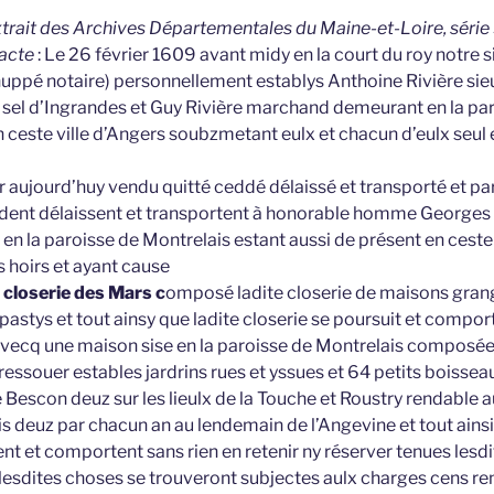
extrait des Archives Départementales du Maine-et-Loire, série 
’acte
: Le 26 février 1609 avant midy en la court du roy notre 
uppé notaire) personnellement establys Anthoine Rivière sieu
 à sel d’Ingrandes et Guy Rivière marchand demeurant en la pa
 ceste ville d’Angers soubzmetant eulx et chacun d’eulx seul e
r aujourd’huy vendu quitté ceddé délaissé et transporté et pa
dent délaissent et transportent à honorable homme Georges 
n la paroisse de Montrelais estant aussi de présent en ceste 
s hoirs et ayant cause
et closerie des Mars c
omposé ladite closerie de maisons gran
pastys et tout ainsy que ladite closerie se poursuit et compor
 avecq une maison sise en la paroisse de Montrelais composée
essouer estables jardrins rues et yssues et 64 petits boissea
Bescon deuz sur les lieulx de la Touche et Roustry rendable 
 deuz par chacun an au lendemain de l’Angevine et tout ainsi
nt et comportent sans rien en retenir ny réserver tenues lesdi
 lesdites choses se trouveront subjectes aulx charges cens re