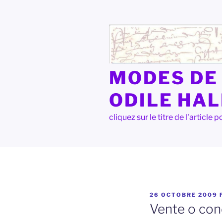
Aller
au
contenu
principal
MODES DE 
ODILE HA
cliquez sur le titre de l'articl
PUBLIÉ
26 OCTOBRE 2009
LE
Vente o cond