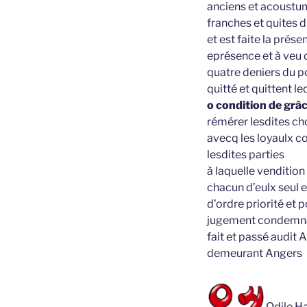
anciens et acoustum
franches et quites 
et est faite la prés
eprésence et à veu 
quatre deniers du po
quitté et quittent l
o condition de grâ
rémérer lesdites ch
avecq les loyaulx co
lesdites parties
à laquelle vendition
chacun d’eulx seul e
d’ordre priorité et p
jugement condemna
fait et passé audit
demeurant Angers
Odile Ha