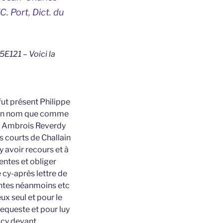
C. Port,
Dict. du
5E121 – Voici la
fut présent Philippe
 son nom que comme
t Ambrois Reverdy
s courts de Challain
y avoir recours et à
entes et obliger
 cy-après lettre de
sentes néanmoins etc
x seul et pour le
requeste et pour luy
 cy devant