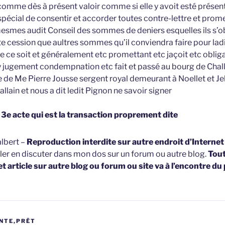
s comme dès à présent valoir comme si elle y avoit esté présen
écial de consentir et accorder toutes contre-lettre et prom
esmes audit Conseil des sommes de deniers esquelles ils s’o
ite cession que aultres sommes qu’il conviendra faire pour lad
 ce soit et généralement etc promettant etc jaçoit etc obliga
y jugement condempnation etc fait et passé au bourg de Chal
 de Me Pierre Jousse sergent royal demeurant à Noellet et J
lain et nous a dit ledit Pignon ne savoir signer
 3e acte qui est la transaction proprement dite
lbert –
Reproduction interdite sur autre endroit d’Interne
ller en discuter dans mon dos sur un forum ou autre blog.
Tou
et article sur autre blog ou forum ou site va à l’encontre du
NTE,PRÊT