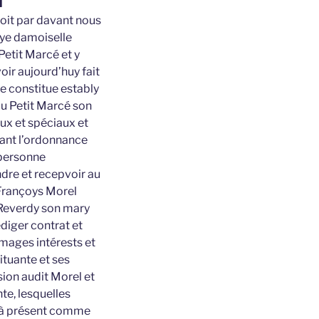
l
roit par davant nous
lye damoiselle
etit Marcé et y
ir aujourd’huy fait
e constitue estably
du Petit Marcé son
ux et spéciaux et
ivant l’ordonnance
 personne
ndre et recepvoir au
 Françoys Morel
 Reverdy son mary
diger contrat et
mages intérests et
ituante et ses
sion audit Morel et
te, lesquelles
s à présent comme