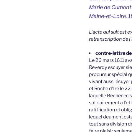
Marie de Cumont 1
Maine-et-Loire,
1
L’acte qui suit est 
retranscription de l
contre-lettre d
Le 26 mars 1611 avan
Reverdy escuyer si
procureur spécial 
vivant aussi écuyer 
et Roche d’Iré le 22
laquelle Bechenec sa
solidairement à l’ef
ratiffication et obl
lequel deument esta
tout sans division d
faire plaisir seule