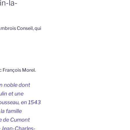
in-la-
mbrois Conseil, qui
c François Morel.
on noble dont
lin et une
 Rousseau, en 1543
la famille
re de Cumont
e Jean-Charles-