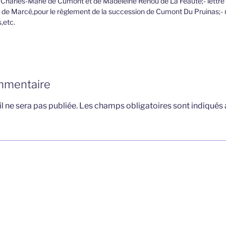
arles-Marie de Cumont et de Madeleine Renou de La Féauté;- lettre d
de Marcé,pour le règlement de la succession de Cumont Du Pruinas;-
,etc.
mmentaire
l ne sera pas publiée.
Les champs obligatoires sont indiqués