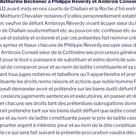
Mathurine Bechenec à Philippe Reverdy et Ambrois Consei
11 avant midy en nos courts de Challain et la Roche d’Iré end
 Mathurin Chevalier notaires d’icelles personnellement estab
 veufve de défunt Ambroys Réverdy vivant écuyer sieur du P
de Challain soubzmettant etc au pouvoir etc confesse etc avo
é et estably et ordonné et par ces présentes fait nomme cré
s aymez et feaux chacuns de Philippe Reverdy escuyer sieur 
 Ambrois Conseil sieur de la Cottinière ses procureurs généra
t pour le tout o puissance de substituer et eslire domicile su
cial de comparoir pour et au nom de ladite constituante et sa
nt tous juges notaires et tabellions qu’il appartiendra et pre
ituante les droits noms raisons et actions que noble homme
 peult demander avoir et prétendre sur les biens dudit défunt
s cessions jugements sentences et exécutoires, en passer et ré
et chacuns ses droits tant des prétendues subrogations dom
ait prétendre tant sur les biens dudit déffunt que ladite const
ur et au nom de ladite constituante payer le prix de ladite ces
runter argent à intérestz pour et au nom de la dite constituan
e ce qui sera fait suivant la présente procuration vaudra dè