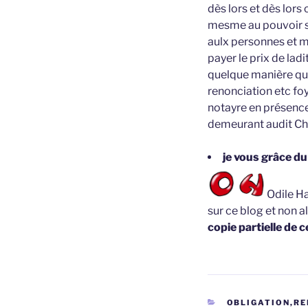
dès lors et dès lor
mesme au pouvoir sp
aulx personnes et m
payer le prix de lad
quelque manière que
renonciation etc fo
notayre en présence
demeurant audit Chal
je vous grâce du
Odile Ha
sur ce blog et non a
copie partielle de c
CATÉGORIES
OBLIGATION,RE