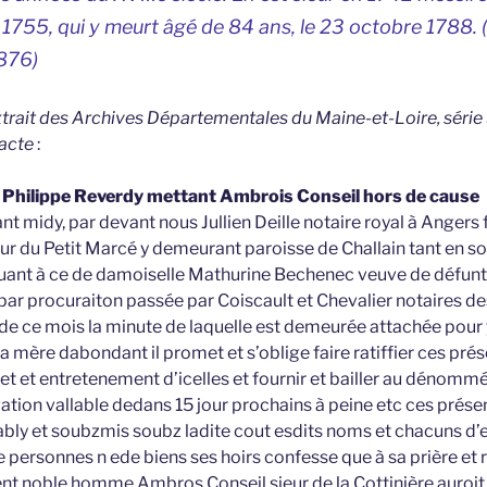
755, qui y meurt âgé de 84 ans, le 23 octobre 1788. (
876)
extrait des Archives Départementales du Maine-et-Loire, série 
’acte
:
e Philippe Reverdy mettant Ambrois Conseil hors de cause
t midy, par devant nous Jullien Deille notaire royal à Angers 
eur du Petit Marcé y demeurant paroisse de Challain tant en
quant à ce de damoiselle Mathurine Bechenec veuve de défun
par procuraiton passée par Coiscault et Chevalier notaires de
 de ce mois la minute de laquelle est demeurée attachée pour 
 mère dabondant il promet et s’oblige faire ratiffier ces prés
fet et entretenement d’icelles et fournir et bailler au dénommé
igation vallable dedans 15 jour prochains à peine etc ces pré
bly et soubzmis soubz ladite cout esdits noms et chacuns d’eu
e personnes n ede biens ses hoirs confesse que à sa prière et 
ment noble homme Ambros Conseil sieur de la Cottinière auroit