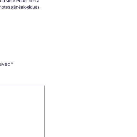
u sieur Potier de La
 notes généalogiques
 avec
*