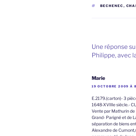
ÉTIQUETTES
BECHENEC
,
CHA
Une réponse su
Philippe, avec l
Marie
19 OCTOBRE 2009 À 
E.2179.(carton)- 3 pièc
1648-XVIIIe siècle.- 
Vente par Mathurin de
Grand- Parigné et de L
séparation de biens en
Alexandre de Cumont,se