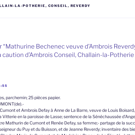
LLAIN-LA-POTHERIE
,
CONSEIL
,
REVERDY
r “Mathurine Bechenec veuve d’Ambrois Reverdy 
a caution d’Ambrois Conseil, Challain-la-Potherie
8:55
es, parchemin; 25 pièces papier.
CUMONT(de).-
 Cumont et Ambrois Defay à Anne de La Barre, veuve de Louis Boisard,
a Vitterie en la paroisse de Lasse; sentence de la Sénéchaussée d’Ange
tre Mathurin de Cumont et Renée Defay, sa femme;- partage de la succ
igneur du Puy et du Buisson, et de Jeanne Reverdy; inventaire des bi