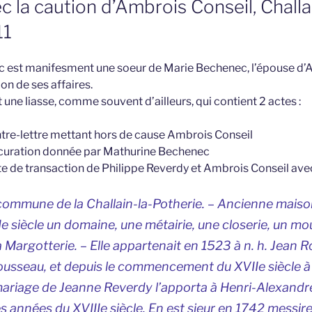
ec la caution d’Ambrois Conseil, Challa
11
 est manifesment une soeur de Marie Bechenec, l’épouse d’A
ion de ses affaires.
t une liasse, comme souvent d’ailleurs, qui contient 2 actes :
ontre-lettre mettant hors de cause Ambrois Conseil
rocuration donnée par Mathurine Bechenec
acte de transaction de Philippe Reverdy et Ambrois Conseil ave
commune de la Challain-la-Potherie. – Ancienne mais
e siècle un domaine, une métairie, une closerie, un mou
la Margotterie. – Elle appartenait en 1523 à n. h. Jean
Rousseau, et depuis le commencement du XVIIe siècle à 
 mariage de Jeanne Reverdy l’apporta à Henri-Alexand
s années du XVIIIe siècle. En est sieur en 1742 messir