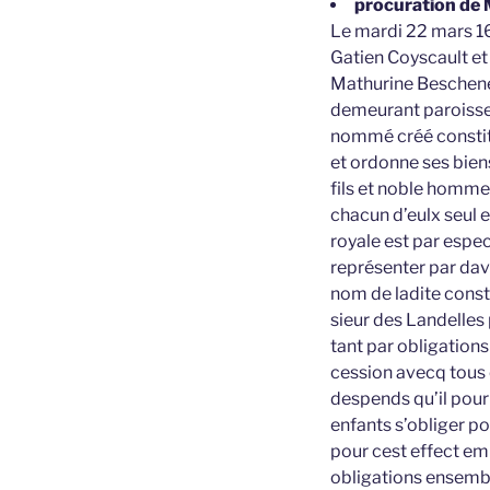
procuration de 
Le mardi 22 mars 16
Gatien Coyscault et
Mathurine Beschenec
demeurant paroisse 
nommé créé constitu
et ordonne ses bien
fils et noble homme
chacun d’eulx seul e
royale est par espe
représenter par dava
nom de ladite const
sieur des Landelles
tant par obligation
cession avecq tous 
despends qu’il pourr
enfants s’obliger po
pour cest effect emp
obligations ensembl