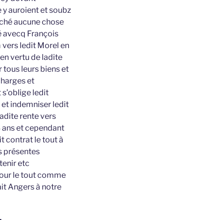
e y auroient et soubz
ouché aucune chose
sé avecq François
 vers ledit Morel en
en vertu de ladite
 tous leurs biens et
charges et
s’oblige ledit
 et indemniser ledit
adite rente vers
3 ans et cependant
t contrat le tout à
es présentes
tenir etc
pour le tout comme
ait Angers à notre