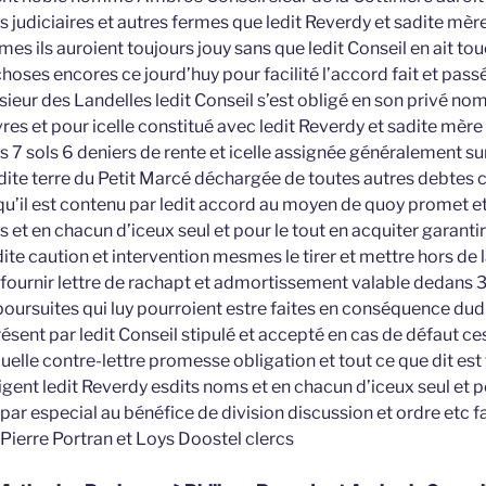
 judiciaires et autres fermes que ledit Reverdy et sadite mèr
mes ils auroient toujours jouy sans que ledit Conseil en ait t
choses encores ce jourd’huy pour facilité l’accord fait et pas
ieur des Landelles ledit Conseil s’est obligé en son privé nom
es et pour icelle constitué avec ledit Reverdy et sadite mère 
s 7 sols 6 deniers de rente et icelle assignée généralement sur
dite terre du Petit Marcé déchargée de toutes autres debtes 
u’il est contenu par ledit accord au moyen de quoy promet et 
et en chacun d’iceux seul et pour le tout en acquiter garantir
ite caution et intervention mesmes le tirer et mettre hors de l
en fournir lettre de rachapt et admortissement valable dedans 
poursuites qui luy pourroient estre faites en conséquence dudi
résent par ledit Conseil stipulé et accepté en cas de défaut c
elle contre-lettre promesse obligation et tout ce que dit est 
ent ledit Reverdy esdits noms et en chacun d’iceux seul et 
 par especial au bénéfice de division discussion et ordre etc f
 Pierre Portran et Loys Doostel clercs