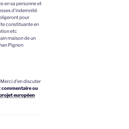
te en sa personne et
esses d’indemnité
bligeront pour
ite constituante en
tion etc
lain maison de un
ehan Pignon
t
Merci d’en discuter
t commentaire ou
projet européen