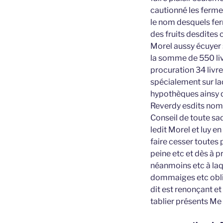
cautionné les fermes
le nom desquels fer
des fruits desdites 
Morel aussy écuyer s
la somme de 550 livr
procuration 34 livre
spécialement sur la
hypothèques ainsy q
Reverdy esdits noms 
Conseil de toute sad
ledit Morel et luy 
faire cesser toutes 
peine etc et dès à p
néanmoins etc à laqu
dommaiges etc oblig
dit est renonçant et
tablier présents Me