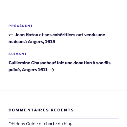
Navigation
Article
PRÉCÉDENT
de
précédent
Jean Haton et ses cohéritiers ont vendu une
l’article
maison à Angers, 1618
Article
SUIVANT
suivant
Guillemine Chassebeuf fait une donation à son fils
puîné, Angers 1611
COMMENTAIRES RÉCENTS
OH
dans
Guide et charte du blog