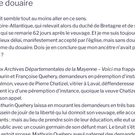
e douaire
t semble tout au moins aller en ce sens.
oire-Atlantique, qui relevait alors du duché de Bretagne et de
qui se remarie 62 jours après le veuvage. Et je me suis toujo
ieux délai, manifestement accepté par l’église, mais sans dout
me du douaire. Dois-je en conclure que mon ancêtre n’avait 
 ?
 aux Archives Départementales de la Mayenne – Voici ma frap
hurin et Françoise Quehery, demandeurs en péremption d’insta
lmon, veuve de Pierre Chatizel, vitrier à Laval, déffenderesse
ment icy d’une péremption d’instance, quoique la veuve Chatizel
 son appel.
athurin Quehery laissa en mourant les demandeurs en très bas 
sein de jouïr de la liberté qu lui donnoit son veuvage, elle acce
ants ; mais au lieu de prendre soin de leur éducation, elle eu
ublic avec un cousin germain de son défunt mari. Le bruit s’é
lle estoit grosse, Mathurin Quehery ayeul paternel des demand