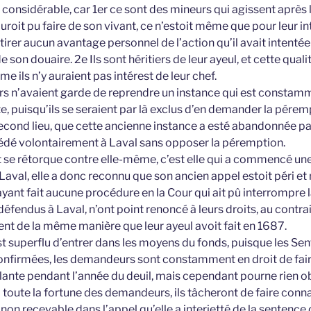
considérable, car 1er ce sont des mineurs qui agissent après 
roit pu faire de son vivant, ce n’estoit même que pour leur inté
 tirer aucun avantage personnel de l’action qu’il avait intenté
de son douaire. 2e Ils sont héritiers de leur ayeul, et cette qualit
e ils n’y auraient pas intérest de leur chef.
s n’avaient garde de reprendre un instance qui est constamme
, puisqu’ils se seraient par là exclus d’en demander la pérem
second lieu, que cette ancienne instance a esté abandonnée p
édé volontairement à Laval sans opposer la péremption.
se rétorque contre elle-même, c’est elle qui a commencé une
Laval, elle a donc reconnu que son ancien appel estoit péri et n
ant fait aucune procédure en la Cour qui ait pû interrompre 
éfendus à Laval, n’ont point renoncé à leurs droits, au contrai
t de la même manière que leur ayeul avoit fait en 1687.
st superflu d’entrer dans les moyens du fonds, puisque les Se
onfirmées, les demandeurs sont constamment en droit de fair
ante pendant l’année du deuil, mais cependant pourne rien 
toute la fortune des demandeurs, ils tâcheront de faire connaî
non recevable dans l’appel qu’elle a interjetté de la sentence 