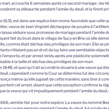
n mari, accoucha 6 semaines après ce second mariage ; les hér
osèrent sa débauche pendant l’année du deuil, et la firent pr
 1631, est dans une espèce bien moins favorable que celle q
ellier, veuve de Jean Virginet déchargeur de poudre à l’artiller
se laissa séduire sous promesse de mariage pendant l’année du
ant fait du bruit dans le village de Sucy en Brie où elle demeu
aille, comme était déchue des privilèges de son mari. Elle se pla
tants n’étaient pas en droit de luy faire une semblable objec
 l’emporta, et par arrest rendu après une plaidoirie solemnell
isable à la taille et déchue des privilèges de son mari.
er 1648, et quoi qu’il ait accordé le douaire à une veuve qui é
deuil, cependant comme la Cour se détermina fut des circon
rononça même qu’elle jugeait de cette manière, sans tirer à c
pportent cet arrest, disent que cette exception confirme la règl
que la veuve qui vit impudiquement pendant l’année du deuil, 
 1666, semble fair pour notre espèce. La veuve du nommé Be
son cousin germain pendant l’année du deuil, fut privée de 