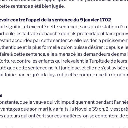
tte sentence a été bien jugée.
voir contre l’appel de la sentence du 9 janvier 1702
ait signifier et executé cette sentence, sans protestation d’en 
iculé les faits de débauche dont ils prétendaient faire preuv
estait accordée par cette sentence, elle les dénia précisement
uthentique et la plus formelle qu’on puisse désirer ; depuis elle 
sfaire à cette sentence, elle a menacé les demandeurs des ma
riture, contre les enfants qui relevaient la Turpitude de leurs
uté que cette sentence ne fut juridique, et elle ne s’est avisée 
 plaidoirie, par ce qu’on la luy a objectée comme une fin de non
ds
nstante, que la veuve qui vit impudiquement pendant l’année
vantages que son mari luy a faits, la Novelle 39 ch. 2, y est préc
s auteurs qui ont écrit sur ces matières, on se contentera de ci