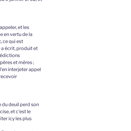
appeler, et les
e en vertu de la
, ce qui est
a écrit, produit et
lédictions
 pères et mères ;
d’en interjeter appel
-recevoir
 du deuil perd son
ise, et c’est le
ter icy les plus