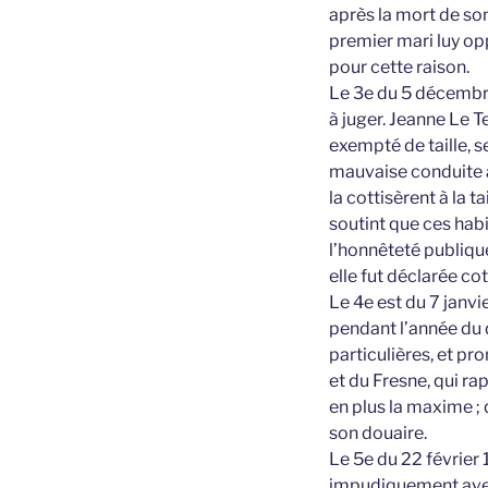
après la mort de so
premier mari luy opp
pour cette raison.
Le 3e du 5 décembre
à juger. Jeanne Le T
exempté de taille, 
mauvaise conduite ay
la cottisèrent à la t
soutint que ces habi
l’honnêteté publique
elle fut déclarée cot
Le 4e est du 7 janvi
pendant l’année du 
particulières, et p
et du Fresne, qui ra
en plus la maxime ; 
son douaire.
Le 5e du 22 février
impudiquement avec 