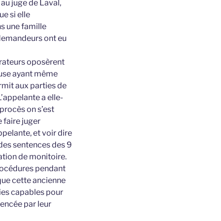
 au juge de Laval,
e si elle
s une famille
s demandeurs ont eu
rateurs oposèrent
cause ayant même
ermit aux parties de
’appelante a elle-
procès on s’est
 faire juger
elante, et voir dire
é des sentences des 9
ation de monitoire.
procédures pendant
 que cette ancienne
ties capables pour
mencée par leur