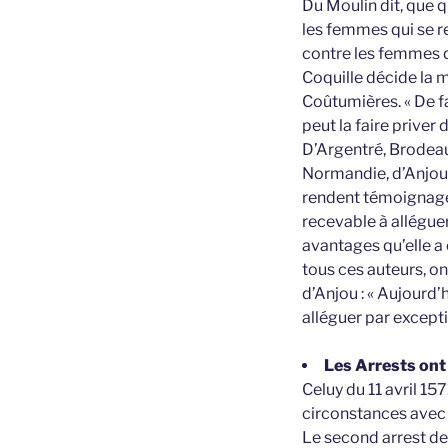
Du Moulin dit, que q
les femmes qui se r
contre les femmes q
Coquille décide la m
Coûtumières. « De fa
peut la faire priver 
D’Argentré, Brodea
Normandie, d’Anjou e
rendent témoignage 
recevable à alléguer
avantages qu’elle a 
tous ces auteurs, o
d’Anjou : « Aujourd’h
alléguer par excepti
Les Arrests ont 
Celuy du 11 avril 15
circonstances avec 
Le second arrest de 