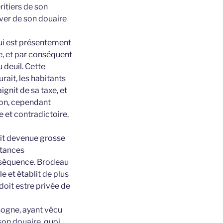
itiers de son
iver de son douaire
ui est présentement
ie, et par conséquent
 deuil. Cette
rait, les habitants
ignit de sa taxe, et
tion, cependant
e et contradictoire,
tait devenue grosse
stances
onséquence. Brodeau
e et établit de plus
doit estre privée de
sogne, ayant vécu
son douaire, quoi