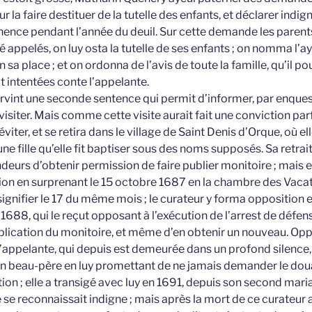
r la faire destituer de la tutelle des enfants, et déclarer indig
nence pendant l’année du deuil. Sur cette demande les parent
 appelés, on luy osta la tutelle de ses enfants ; on nomma l’a
 sa place ; et on ordonna de l’avis de toute la famille, qu’il po
t intentées conte l’appelante.
ervint une seconde sentence qui permit d’informer, par enque
isiter. Mais comme cette visite aurait fait une conviction parfa
’éviter, et se retira dans le village de Saint Denis d’Orque, où e
 fille qu’elle fit baptiser sous des noms supposés. Sa retrai
urs d’obtenir permission de faire publier monitoire ; mais el
on en surprenant le 15 octobre 1687 en la chambre des Vacati
 signifier le 17 du même mois ; le curateur y forma opposition e
 1688, qui le reçut opposant à l’exécution de l’arrest de défens
ublication du monitoire, et même d’en obtenir un nouveau. Opp
 l’appelante, qui depuis est demeurée dans un profond silence
on beau-père en luy promettant de ne jamais demander le douair
tion ; elle a transigé avec luy en 1691, depuis son second mari
e se reconnaissait indigne ; mais après la mort de ce curateur 