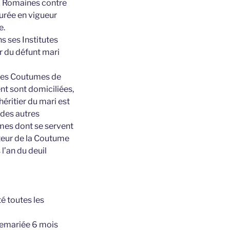
oix Romaines contre
urée en vigueur
e.
ns ses Institutes
er du défunt mari
 des Coutumes de
nt sont domiciliées,
éritier du mari est
 des autres
rmes dont se servent
teur de la Coutume
 l’an du deuil
té toutes les
 remariée 6 mois