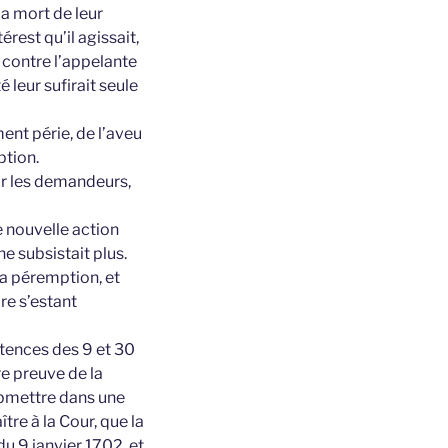
la mort de leur
rest qu’il agissait,
e contre l’appelante
é leur sufirait seule
nt périe, de l’aveu
ption.
ar les demandeurs,
 nouvelle action
e subsistait plus.
la péremption, et
re s’estant
ntences des 9 et 30
e preuve de la
obmettre dans une
tre à la Cour, que la
du 9 janvier 1702, et