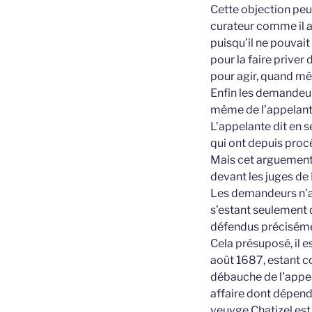
Cette objection peu 
curateur comme il au
puisqu’il ne pouvait
pour la faire priver 
pour agir, quand mêm
Enfin les demandeur
même de l’appelante
L’appelante dit en 
qui ont depuis proc
Mais cet arguement 
devant les juges de 
Les demandeurs n’ay
s’estant seulement d
défendus précisémen
Cela présuposé, il e
août 1687, estant c
débauche de l’appel
affaire dont dépend 
veuvge Chatizel est 