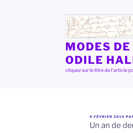
Aller
au
contenu
principal
MODES DE 
ODILE HA
cliquez sur le titre de l'articl
PUBLIÉ
6 FÉVRIER 2010
PA
LE
Un an de deu