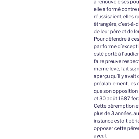
a renouvelé ses pour
elle a formé contre 
réussisaient, elles 
étrangère, c’est-à-d
de leur père et de le
Pour défendre à ce
par forme d’excepti
esté porté à l’audie
faire preuve respect
même levé, fait sig
aperçu qu’il y avait
préalablement, les 
que son opposition à
et 30 août 1687 fera
Cette péremption e
plus de 3 années, au
instance estoit péri
opposer cette pérem
ayeul.