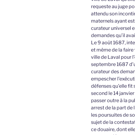
requeste au juge pou
attendu son inconti
maternels ayant esté
curateur universel en
demandes qu’il avai
Le 9 août 1687, int
et même de la faire v
ville de Laval pour l
septembre 1687 d’une
curateur des demande
empescher l’exécuti
défenses qu’elle fit
second le 14 janvier
passer outre à la p
arrest de la part de
les poursuites de s
sujet de la contesta
ce douaire, dont ell