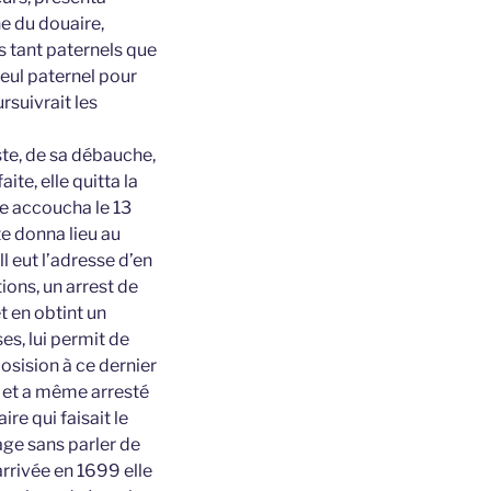
ne du douaire,
s tant paternels que
yeul paternel pour
ursuivrait les
ste, de sa débauche,
ite, elle quitta la
lle accoucha le 13
te donna lieu au
l eut l’adresse d’en
ons, un arrest de
t en obtint un
es, lui permit de
osision à ce dernier
, et a même arresté
e qui faisait le
age sans parler de
arrivée en 1699 elle