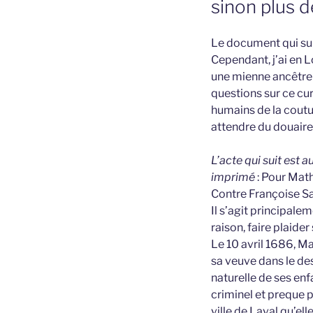
sinon plus d
Le document qui sui
Cependant, j’ai en L
une mienne ancêtre 
questions sur ce cur
humains de la coutu
attendre du douaire
L’acte qui suit est
imprimé
: Pour Mat
Contre Françoise Sa
Il s’agit principale
raison, faire plaider
Le 10 avril 1686, M
sa veuve dans le des
naturelle de ses enf
criminel et preque p
ville de Laval qu’e