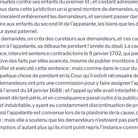
suites contre ses enfants du premier lit ; et s’estant adressée
eux dans cette juridiction un si grand nombre de demandes, qu
ruineraient entièrement les demandeurs, et seroient passer dan
ire aux enfants du second lit de l’appelante, les biens que le
ur ayeul paternel.
s demandes, on créa des curateurs aux demandeurs, et ces cu
on à l’appelante, sa débauche pendant l’année du deuil. La 
nce, intervint sentence contradictoire le 9 janvier 1702, qui p
ive des faits par elles avancés, mesme de publier monitoire. L
nifier et exécuté cette sentence ; mais comme dans le cour du 
 quelque chose de pendant en la Cour, qu’il estoit nécessaire de
demandeurs ont pris une commission pour y faire assigner l’app
 l’arrest du 14 janvier 1688 ; et l’appel qu’elle avait interjett
inet déclaré péris, et en conséquence passé outre à la public
st indubitable, y ayant eu constamment discontinuation de 
ssi l’appelante est convenue lors de la plaidoirie de la cause,
e ; mais elle a soutenu que les demandeurs n’estoient pas par
ption, d’autant plus qu’ils n’ont point repris l’instance com