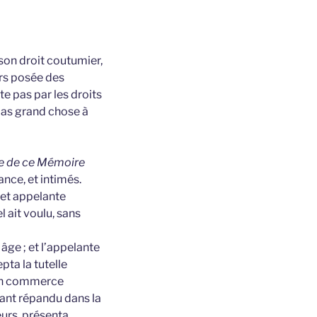
 son droit coutumier,
urs posée des
e pas par les droits
pas grand chose à
pe de ce Mémoire
nce, et intimés.
 et appelante
 ait voulu, sans
âge ; et l’appelante
pta la tutelle
t un commerce
tant répandu dans la
eurs, présenta