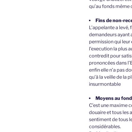
qu’au fonds même ce
Fins de non-rece
L’appelante a levé, f
demandeurs ayant art
permission qui leur 
l’execution la plus a
contredit pour sati
prononcées dans l’Ec
enfin elle n’a pas do
qu’à la veille de la
insurmontable
Moyens au fon
C’est une maxime co
douaire et tous les a
sentiment de tous le
considérables.