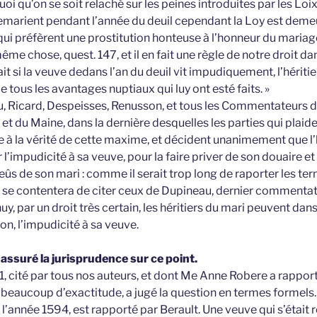
uoi qu’on se soit relaché sur les peines introduites par les L
emarient pendant l’année du deuil cependant la Loy est deme
ui préfèrent une prostitution honteuse à l’honneur du mariag
ême chose, quest. 147, et il en fait une règle de notre droit da
it si la veuve dedans l’an du deuil vit impudiquement, l’hériti
de tous les avantages nuptiaux qui luy ont esté faits. »
u, Ricard, Despeisses, Renusson, et tous les Commentateurs
t du Maine, dans la dernière desquelles les parties qui plaide
à la vérité de cette maxime, et décident unanimement que l’h
 l’impudicité à sa veuve, pour la faire priver de son douaire et
eûs de son mari : comme il serait trop long de raporter les te
n se contentera de citer ceux de Dupineau, dernier commenta
uy, par un droit très certain, les héritiers du mari peuvent dans
on, l’impudicité à sa veuve.
assuré la jurisprudence sur ce point.
71, cité par tous nos auteurs, et dont Me Anne Robere a rappor
beaucoup d’exactitude, a jugé la question en termes formels.
l’année 1594, est rapporté par Berault. Une veuve qui s’était