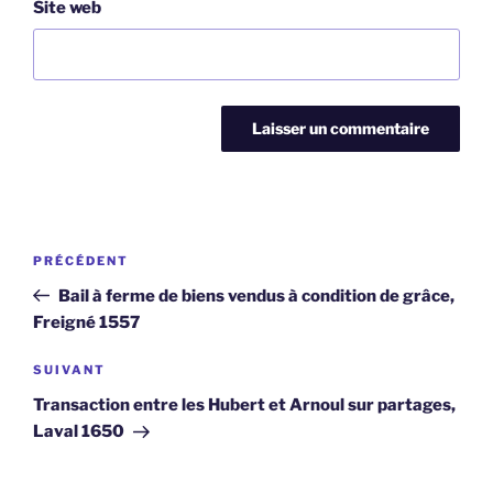
Site web
Navigation
Article
PRÉCÉDENT
de
précédent
Bail à ferme de biens vendus à condition de grâce,
l’article
Freigné 1557
Article
SUIVANT
suivant
Transaction entre les Hubert et Arnoul sur partages,
Laval 1650