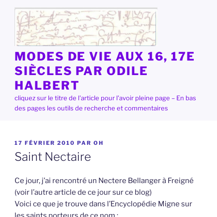
Aller
au
contenu
principal
MODES DE VIE AUX 16, 17E
SIÈCLES PAR ODILE
HALBERT
cliquez sur le titre de l'article pour l'avoir pleine page – En bas
des pages les outils de recherche et commentaires
PUBLIÉ
17 FÉVRIER 2010
PAR
OH
LE
Saint Nectaire
Ce jour, j’ai rencontré un Nectere Bellanger à Freigné
(voir l’autre article de ce jour sur ce blog)
Voici ce que je trouve dans l’Encyclopédie Migne sur
les saints porteurs de ce nom :