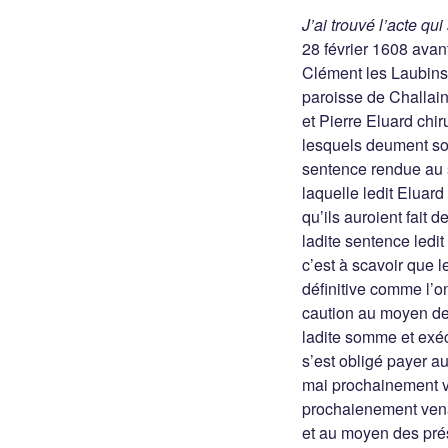
J’ai trouvé l’acte qu
28 février 1608 avan
Clément les Laubins 
paroisse de Challain
et Pierre Eluard chi
lesquels deument sou
sentence rendue au s
laquelle ledit Eluar
qu’ils auroient fait
ladite sentence ledit
c’est à scavoir que 
définitive comme l’o
caution au moyen de 
ladite somme et exéc
s’est obligé payer a
mai prochainement 
prochaienement ven
et au moyen des pré