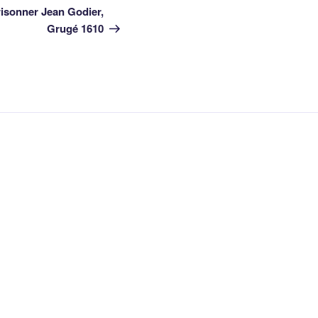
suivant
risonner Jean Godier,
Grugé 1610