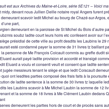
i suit est aux Archives du Maine-et-Loire, série 5E121 – Voici ma 
t midy, devant nous Jullien Deille notaire royal Angers furent p
demeurant scavoir ledit Michel au bourg de Chazé-sur-Argos, et
 d’une part,
rurgien demeurant en la paroisse de St Michel du Bois d’autre pa
bzmis soubz ladite court leurs hoirs etc confesent avoir sur l’e
iège présidial de cette ville au profit desdits les Laubins le 29
d aurait esté condamné payer la somme de 31 livres tz baillant p
 de la personne de Me François Coicault commis au greffe dudit s
 Eluard aurait payé ladite provision et accordé et transigé comm
ledit Eluard a voulu et consenti veult et consent que ladite sen
nt jugée messieurs tenant le siège et que ledit Coiscault demeu
quoi ont lesdites parties composé des frais faits à la poursuite
ution de ladite sentence à la somme de 30 livres tz laquelle led
udits les Laubins scavoir à Me Michel Laubin la somme de 12 li
venant et la somme de 18 livres à Me Clément Laubin dedans 
ant
senes demeurent les parties hors de court et de procès sans au