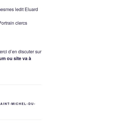
 mesmes ledit Eluard
ortrain clercs
rci d’en discuter sur
um ou site va à
SAINT-MICHEL-DU-