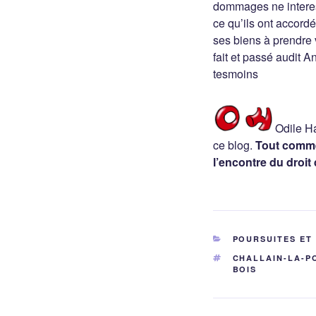
dommages ne interest
ce qu’ils ont accord
ses biens à prendre
fait et passé audit A
tesmoins
Odile Ha
ce blog.
Tout commen
l’encontre du droit 
CATÉGORIES
POURSUITES ET
ÉTIQUETTES
CHALLAIN-LA-P
BOIS