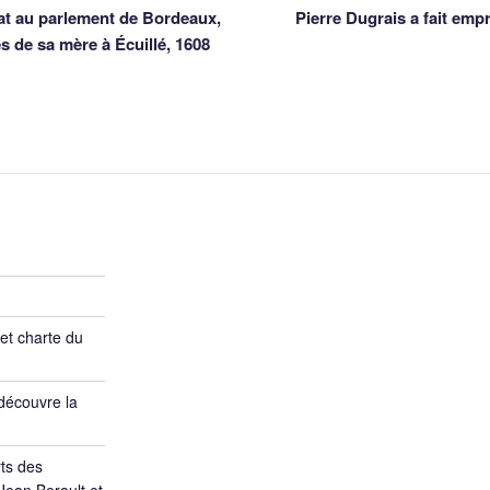
at au parlement de Bordeaux,
Pierre Dugrais a fait emp
es de sa mère à Écuillé, 1608
et charte du
découvre la
ts des