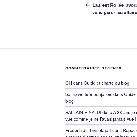
de
précédent
Laurent Rollée, avoc
venu gérer les affair
l’article
COMMENTAIRES RÉCENTS
OH
dans
Guide et charte du blog
bonnaventure bouju joel
dans
Guide 
blog
BALLAIN-RINALDI
dans
A 88 ans je 
vue comme je ne l’avais jamais vue !
Frédéric de Thysebaert
dans
Rappor