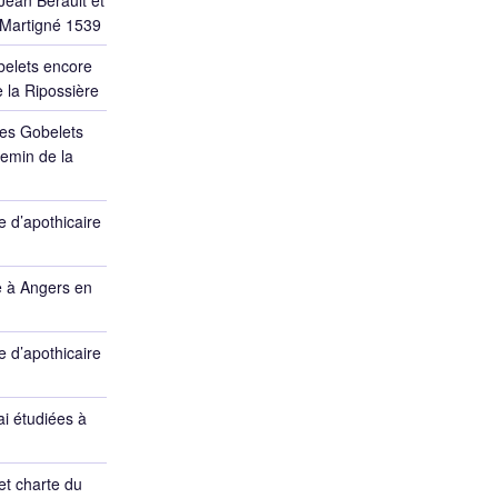
Jean Berault et
 Martigné 1539
belets encore
 la Ripossière
des Gobelets
emin de la
 d’apothicaire
e à Angers en
 d’apothicaire
ai étudiées à
et charte du