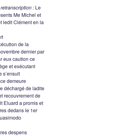
retranscription :
Le
résents Me Michel et
 ledit Clément en la
rt
xécution de la
 novembre dernier par
ar eux caution ce
iège et exécutant
e s’ensuit
tence demeure
re déchargé de ladite
 et recouvrement de
it Eluard a promis et
vres dedans le 1er
Quasimodo
tres despens