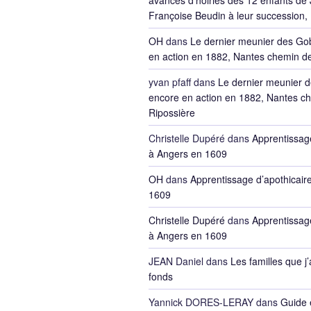
avances d’hoiries des 12 enfants de 
Françoise Beudin à leur succession,
OH
dans
Le dernier meunier des Go
en action en 1882, Nantes chemin de
yvan pfaff
dans
Le dernier meunier 
encore en action en 1882, Nantes ch
Ripossière
Christelle Dupéré
dans
Apprentissage
à Angers en 1609
OH
dans
Apprentissage d’apothicair
1609
Christelle Dupéré
dans
Apprentissage
à Angers en 1609
JEAN Daniel
dans
Les familles que j’
fonds
Yannick DORES-LERAY
dans
Guide 