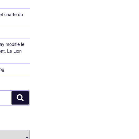
et charte du
ay modifie le
ent, Le Lion
log
Recherche