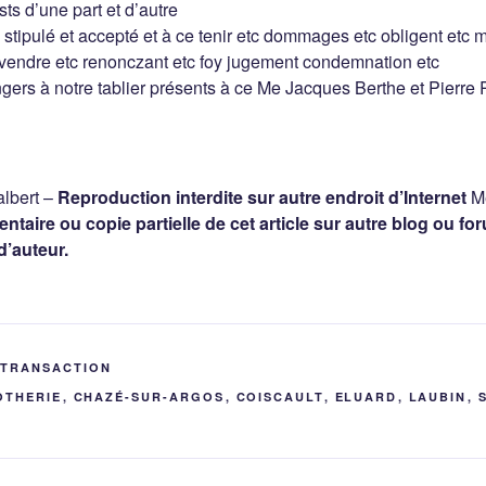
s d’une part et d’autre
é stipulé et accepté et à ce tenir etc dommages etc obligent etc
 vendre etc renonczant etc foy jugement condemnation etc
ngers à notre tablier présents à ce Me Jacques Berthe et Pierre P
lbert –
Reproduction interdite sur autre endroit d’Internet
Me
taire ou copie partielle de cet article sur autre blog ou for
d’auteur.
 TRANSACTION
OTHERIE
,
CHAZÉ-SUR-ARGOS
,
COISCAULT
,
ELUARD
,
LAUBIN
,