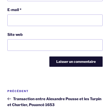
E-mail
*
Site web
Navigation
Article
PRÉCÉDENT
de
précédent
Transaction entre Alexandre Pousse et les Turpin
l’article
et Chartier, Pouancé 1653