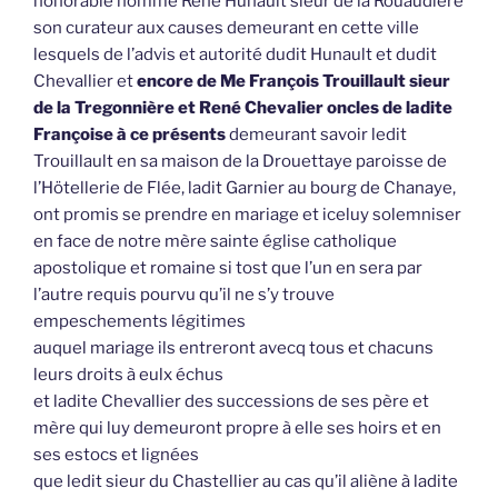
honorable homme René Hunault sieur de la Rouaudière
son curateur aux causes demeurant en cette ville
lesquels de l’advis et autorité dudit Hunault et dudit
Chevallier et
encore de Me François Trouillault sieur
de la Tregonnière et René Chevalier oncles de ladite
Françoise à ce présents
demeurant savoir ledit
Trouillault en sa maison de la Drouettaye paroisse de
l’Hötellerie de Flée, ladit Garnier au bourg de Chanaye,
ont promis se prendre en mariage et iceluy solemniser
en face de notre mère sainte église catholique
apostolique et romaine si tost que l’un en sera par
l’autre requis pourvu qu’il ne s’y trouve
empeschements légitimes
auquel mariage ils entreront avecq tous et chacuns
leurs droits à eulx échus
et ladite Chevallier des successions de ses père et
mère qui luy demeuront propre à elle ses hoirs et en
ses estocs et lignées
que ledit sieur du Chastellier au cas qu’il aliène à ladite