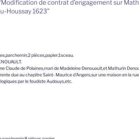
“Modification de contrat d’engagement sur Math
du-Houssay 1623”
ces,parchemin;2 pièces,papier;1sceau.
 DENOUAULT.
e Claude de Polaines,mari de Madeleine Denouault,et Mathurin Denoua
rente due au chapitre Saint- Maurice d’Angers,sur une maison en la rue 
logiques par le feudiste Audouys,etc.
ce,parchemin;8 pièces,papier.