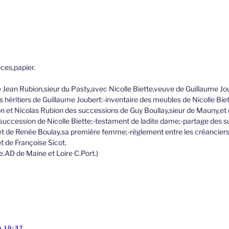
ces,papier.
 Jean Rubion,sieur du Pasty,avec Nicolle Biette,veuve de Guillaume Jo
s héritiers de Guillaume Joubert:-inventaire des meubles de Nicolle Bie
n et Nicolas Rubion des successions de Guy Boullay,sieur de Mauny,et
uccession de Nicolle Biette;-testament de ladite dame;-partage des 
et de Renée Boulay,sa première femme;-règlement entre les créanciers
t de Françoise Sicot.
le.AD de Maine et Loire C.Port.)
 10:37