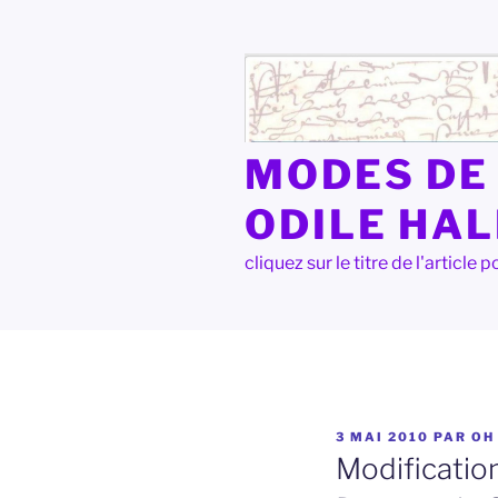
Aller
au
contenu
principal
MODES DE 
ODILE HA
cliquez sur le titre de l'articl
PUBLIÉ
3 MAI 2010
PAR
OH
LE
Modificatio