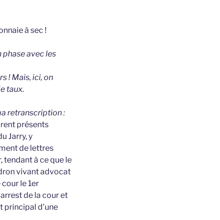
nnaie à sec !
n phase avec les
 ! Mais, ici, on
e taux.
a retranscription :
urent présents
 Jarry, y
ment de lettres
, tendant à ce que le
ndron vivant advocat
 cour le 1er
rrest de la cour et
t principal d’une