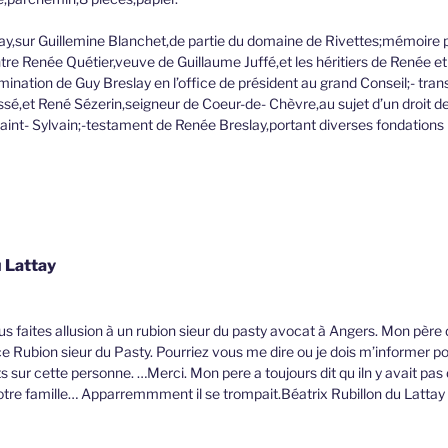
ay,sur Guillemine Blanchet,de partie du domaine de Rivettes;mémoire 
re Renée Quétier,veuve de Guillaume Juffé,et les héritiers de Renée et
mination de Guy Breslay en l’office de président au grand Conseil;- tra
ssé,et René Sézerin,seigneur de Coeur-de- Chèvre,au sujet d’un droit d
aint- Sylvain;-testament de Renée Breslay,portant diverses fondations p
u Lattay
ous faites allusion à un rubion sieur du pasty avocat à Angers. Mon pè
 Rubion sieur du Pasty. Pourriez vous me dire ou je dois m’informer po
sur cette personne. …Merci. Mon pere a toujours dit qu iln y avait pas 
tre famille… Apparremmment il se trompait.Béatrix Rubillon du Lattay