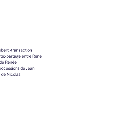
ubert;-transaction
tte;-partage entre René
 de Renée
successions de Jean
 de Nicolas