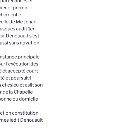
appartenances et
ier et premier
nchement et
celle de Me Jehan
jusques audit 1er
eur Denouault s’est
ussi sans novation
instance principale
ur l’exécution des
é et accepté court
té et poursuivi
t esleu et eslit son
 de la Chapelle
rsonne ou domicile
action constitution
smes ledit Denouault