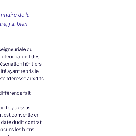
onnaire de la
are
, j’ai bien
seigneuriale du
tuteur naturel des
ésenation héritiers
té ayant repris le
défenderesse auxdits
différends fait
ault cy dessus
t est convertie en
 date dudit contrat
hacuns les biens