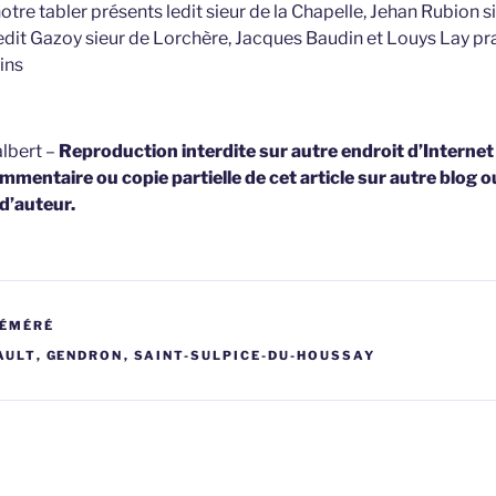
notre tabler présents ledit sieur de la Chapelle, Jehan Rubion s
edit Gazoy sieur de Lorchère, Jacques Baudin et Louys Lay p
ins
lbert –
Reproduction interdite sur autre endroit d’Interne
mmentaire ou copie partielle de cet article sur autre blog o
 d’auteur.
RÉMÉRÉ
AULT
,
GENDRON
,
SAINT-SULPICE-DU-HOUSSAY