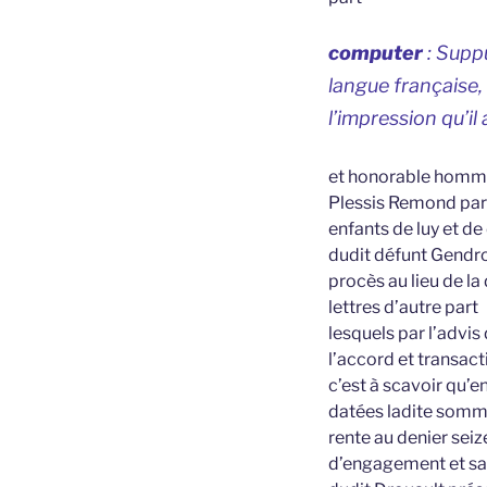
computer
: Suppu
langue française,
l’impression qu’il 
et honorable homme 
Plessis Remond paro
enfants de luy et d
dudit défunt Gendron
procès au lieu de l
lettres d’autre part
lesquels par l’advis
l’accord et transact
c’est à scavoir qu’e
datées ladite somme
rente au denier sei
d’engagement et san