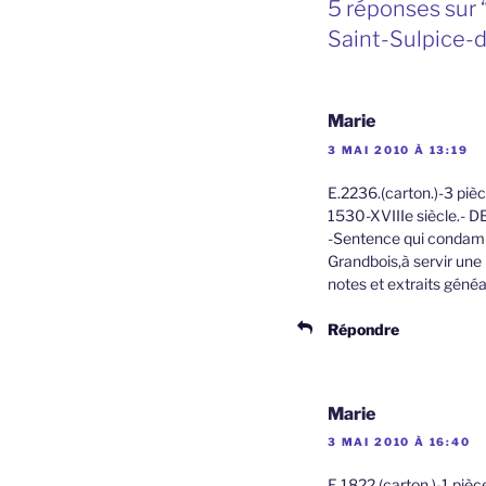
5 réponses sur 
Saint-Sulpice-
Marie
3 MAI 2010 À 13:19
E.2236.(carton.)-3 piè
1530-XVIIIe siècle.-
-Sentence qui condamn
Grandbois,à servir une 
notes et extraits généa
Répondre
Marie
3 MAI 2010 À 16:40
E.1822.(carton.)-1 piè