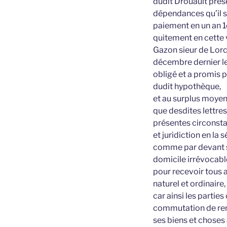
dudit Drouault prése
dépendances qu’il 
paiement en un an 1
quitement en cette 
Gazon sieur de Lorc
décembre dernier les
obligé et a promis 
dudit hypothèque,
et au surplus moyen
que desdites lettre
présentes circonsta
et juridiction en la
comme par devant se
domicile irrévocab
pour recevoir tous 
naturel et ordinaire,
car ainsi les partie
commutation de rent
ses biens et choses