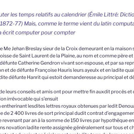
ter les temps relatifs au calendrier (Émile Littré: Dicti
 1872-77) Mais, comme le terme vient du latin
comput
a écrit
computer
pour
compter
Me Jehan Breslay sieur de la Croix demeurant en la maison 
isse de Saint Laurent de la Plaine, au nom et comme père et 
e défunte Catherine Gendron vivant son espouse, et par sa repr
 et de défunte Françoise Hauris leurs ayeulx et en ladite quali
a dite défunte Hanrit qui estoit demanderesse au principal et 
 de leurs conseils et amis ont pour mettre fin auxdit procès et 
ion irrévocable qui s’ensuit
n entherinant lesdites lettres royaux obtenues par ledit Denou
 de 2 400 livres de sort principal dudit contrat d’engagemen
ze revenant par an à la somme de 150 livres par hypothèque en
s novation ladite rente assignée généralement sur tous et c