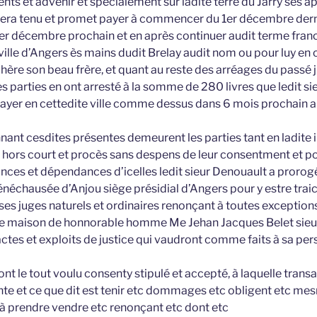
nts et advenir et spécialement sur ladite terre du Jarry ses 
sera tenu et promet payer à commencer du 1er décembre dern
er décembre prochain et en après continuer audit terme fra
ville d’Angers ès mains dudit Brelay audit nom ou pour luy en 
hère son beau frère, et quant au reste des arréages du passé 
 parties en ont arresté à la somme de 280 livres que ledit si
payer en cettedite ville comme dessus dans 6 mois prochain a
nant cesdites présentes demeurent les parties tant en ladite 
s hors court et procès sans despens de leur consentment et po
nces et dépendances d’icelles ledit sieur Denouault a prorog
 sénéchausée d’Anjou siège présidial d’Angers pour y estre traic
s juges naturels et ordinaires renonçant à toutes exceptions e
le maison de honnorable homme Me Jehan Jacques Belet sieur
actes et exploits de justice qui vaudront comme faits à sa pe
s ont le tout voulu consenty stipulé et accepté, à laquelle trans
e et ce que dit est tenir etc dommages etc obligent etc me
 à prendre vendre etc renonçant etc dont etc