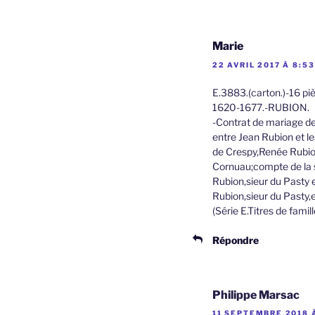
Marie
22 AVRIL 2017 À 8:53
E.3883.(carton.)-16 piè
1620-1677.-RUBION.
-Contrat de mariage de
entre Jean Rubion et le
de Crespy,Renée Rubio
Cornuau;compte de la s
Rubion,sieur du Pasty 
Rubion,sieur du Pasty,e
(Série E.Titres de famil
Répondre
Philippe Marsac
11 SEPTEMBRE 2018 À