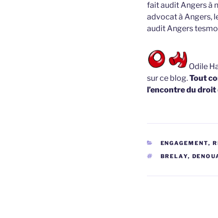
fait audit Angers à 
advocat à Angers, l
audit Angers tesmo
Odile Ha
sur ce blog.
Tout co
l’encontre du droit
CATÉGORIES
ENGAGEMENT, 
ÉTIQUETTES
BRELAY
,
DENOU