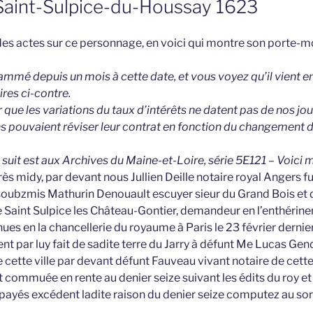
Saint-Sulpice-du-Houssay 1623
 des actes sur ce personnage, en voici qui montre son porte-mo
rammé depuis un mois à cette date, et vous voyez qu’il vient e
res ci-contre.
que les variations du taux d’intérêts ne datent pas de nos jours
s pouvaient réviser leur contrat en fonction du changement d
ui suit est aux Archives du Maine-et-Loire, série 5E121 – Voici m
s midy, par devant nous Jullien Deille notaire royal Angers f
soubzmis Mathurin Denouault escuyer sieur du Grand Bois et du
Saint Sulpice les Château-Gontier, demandeur en l’enthérine
ues en la chancellerie du royaume à Paris le 23 février dernier
t par luy fait de sadite terre du Jarry à défunt Me Lucas Ge
e cette ville par devant défunt Fauveau vivant notaire de cette
commuée en rente au denier seize suivant les édits du roy et a
y payés excédent ladite raison du denier seize computez au sor