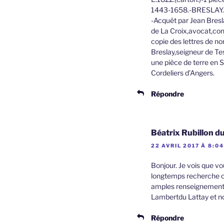
1443-1658.-BRESLAY.
-Acquêt par Jean Bresl
de La Croix,avocat,cont
copie des lettres de no
Breslay,seigneur de Te
une pièce de terre en S
Cordeliers d’Angers.
Répondre
Béatrix Rubillon d
22 AVRIL 2017 À 8:04
Bonjour. Je vois que v
longtemps recherche ce
amples renseignements 
Lambertdu Lattay et no
Répondre