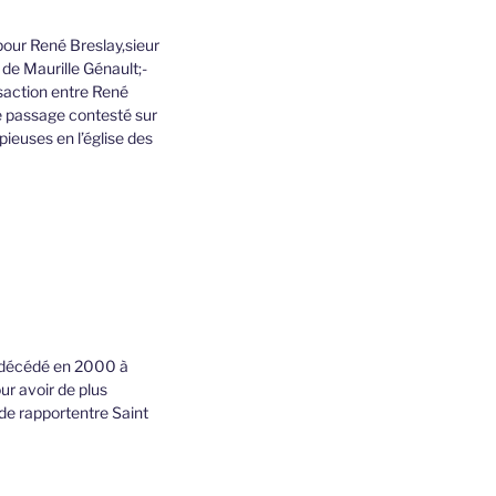
pour René Breslay,sieur
 de Maurille Génault;-
nsaction entre René
e passage contesté sur
ieuses en l’église des
re décédé en 2000 à
ur avoir de plus
de rapportentre Saint