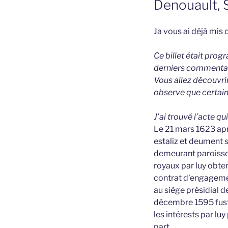
Denouault, 
Ja vous ai déjà mis
Ce billet était prog
derniers commentai
Vous allez découvrir 
observe que certain
J’ai trouvé l’acte q
Le 21 mars 1623 aprè
estaliz et deument 
demeurant paroisse 
royaux par luy obten
contrat d’engagemen
au siège présidial d
décembre 1595 fust 
les intérests par lu
part