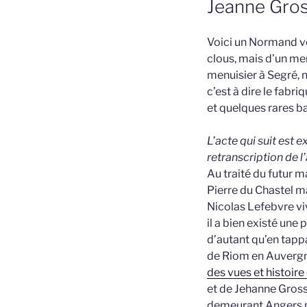
Jeanne Gros
Voici un Normand ven
clous, mais d’un me
menuisier à Segré, n
c’est à dire le fabri
et quelques rares ba
L’acte qui suit est 
retranscription de l
Au traité du futur m
Pierre du Chastel m
Nicolas Lefebvre vi
il a bien existé une 
d’autant qu’en tap
de Riom en Auverg
des vues et histoire
et de Jehanne Gross
demeurant Angers pa