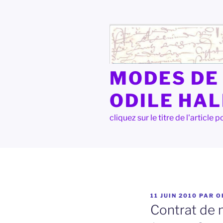
Aller
au
contenu
principal
MODES DE 
ODILE HA
cliquez sur le titre de l'articl
PUBLIÉ
11 JUIN 2010
PAR
O
LE
Contrat de 