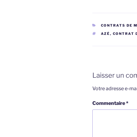
CATÉGORIES
CONTRATS DE 
ÉTIQUETTES
AZÉ
,
CONTRAT 
Laisser un co
Votre adresse e-mai
Commentaire
*