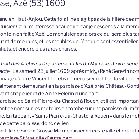
se, Azé (53) 1609
u en Haut-Anjou. Cette fois il ne s’agit pas de la filière des 
nuisier. Cela m’intéresse beaucoup, car je descends à la mê
on loin en fait d’Azé. Le menuisier est alors ce qui sera plus t
quant de meubles, et les meubles de l’époque sont essentiellemen
huts, et encore plus rares chaises.
extrait des Archives Départementales du Maine-et-Loire, série 
’acte
: Le samedi 25 juillet 1609 après midy, (René Serezin not
ariage d’entre Vincent Lefebvre menuisier natif de la ville de
aintenant demeurant en la paroisse d’Azé près Château-Gontier
vant chapelier et de Anne Pelerin d’une part
paroisse de Saint-Pierre-du-Chastel à Rouen, et il est important 
pant ce nom sur les moteurs on tombe sur une paroisse du m
ne.
En tappant « Saint-Pierre-du-Chastel à Rouen » dans le mo
 de cette paroisse, donc ce lien
e fille de Simon Grosse Me menuisier en ceste ville et de défu
roisse St Maurille d’autre part