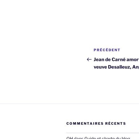
Navigation
Article
PRÉCÉDENT
de
précédent
Jean de Carné amorti
veuve Desalleuz, A
l’article
COMMENTAIRES RÉCENTS
OH
dans
Guide et charte du blog