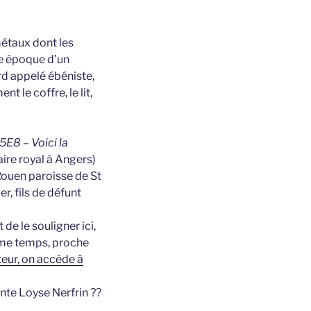
métaux dont les
me époque d’un
ard appelé ébéniste,
t le coffre, le lit,
5E8 – Voici la
aire royal à Angers)
 Rouen paroisse de St
, fils de défunt
de le souligner ici,
ême temps, proche
teur, on accède à
nte Loyse Nerfrin ??