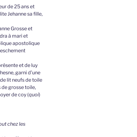
eur de 25 ans et
ite Jehanne sa fille,
hanne Grosse et
dra à mari et
olique apostolique
empeschement
résente et de luy
chesne, garni d’une
e lit neufs de toile
 de grosse toile,
noyer de coy (
quoi
)
out chez les