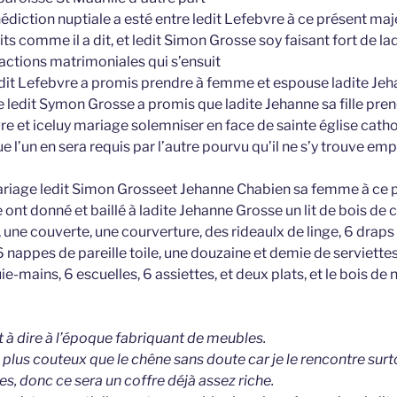
diction nuptiale a esté entre ledit Lefebvre à ce présent maj
ts comme il a dit, et ledit Simon Grosse soy faisant fort de lad
pactions matrimoniales qui s’ensuit
ledit Lefebvre a promis prendre à femme et espouse ladite Je
edit Symon Grosse a promis que ladite Jehanne sa fille pren
re et iceluy mariage solemniser en face de sainte église cath
ue l’un en sera requis par l’autre pourvu qu’il ne s’y trouve 
riage ledit Simon Grosseet Jehanne Chabien sa femme à ce p
 ont donné et baillé à ladite Jehanne Grosse un lit de bois de 
, une couverte, une courverture, des rideaulx de linge, 6 draps d
6 nappes de pareille toile, une douzaine et demie de serviettes
e-mains, 6 escuelles, 6 assiettes, et deux plats, et le bois de 
est à dire à l’époque fabriquant de meubles.
 plus couteux que le chêne sans doute car je le rencontre surt
s, donc ce sera un coffre déjà assez riche.