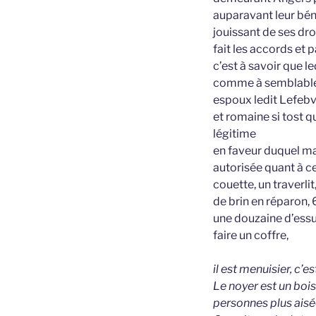
auparavant leur béné
jouissant de ses droi
fait les accords et 
c’est à savoir que 
comme à semblable l
espoux ledit Lefebv
et romaine si tost q
légitime
en faveur duquel ma
autorisée quant à ce
couette, un traverlit
de brin en réparon, 
une douzaine d’essui
faire un coffre,
il est menuisier, c’
Le noyer est un bois
personnes plus aisée