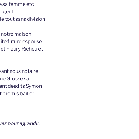
nne sa femme etc
bligent
e tout sans division
n notre maison
ite future espouse
et Fleury Richeu et
vant nous notaire
nne Grosse sa
tant desdits Symon
 promis bailler
uez pour agrandir.