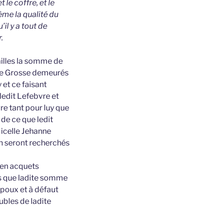
 le coffre, et le
ême la qualité du
’il y a tout de
.
ailles la somme de
nne Grosse demeurés
 et ce faisant
ledit Lefebvre et
re tant pour luy que
de ce que ledit
 icelle Jehanne
en seront recherchés
 en acquets
ns que ladite somme
spoux et à défaut
bles de ladite