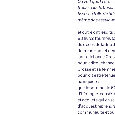
On voit que la dot co
trousseau de base, 
tissu. La toile de br
même des essuie-main
et outre ont lesdit
60 livres tournois 
du décès de ladite d
demeureront et deme
ladite Jehanne Gross
pour ladite Jehanne
Grosse et sa femme 
pourroit estre tenue
ne inquiétés
quelle somme de 60 
d’héritages censés 
et acquets qui en s
d’acquest reprendra
communaulté et où il