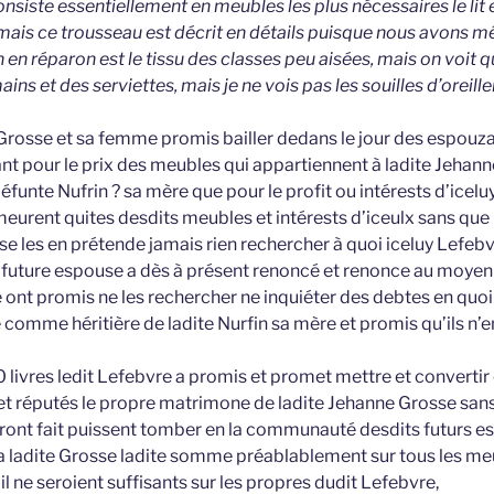
nsiste essentiellement en meubles les plus nécessaires le lit et
mais ce trousseau est décrit en détails puisque nous avons m
in en réparon est le tissu des classes peu aisées, mais on voit qu
s et des serviettes, mais je ne vois pas les souilles d’oreiller
s Grosse et sa femme promis bailler dedans le jour des espouz
tant pour le prix des meubles qui appartiennent à ladite Jeha
éfunte Nufrin ? sa mère que pour le profit ou intérests d’iceluy
urent quites desdits meubles et intérests d’iceulx sans que 
e les en prétende jamais rien rechercher à quoi iceluy Lefebv
 future espouse a dès à présent renoncé et renonce au moyen 
ont promis ne les rechercher ne inquiéter des debtes en quoi
 comme héritière de ladite Nurfin sa mère et promis qu’ils n’
livres ledit Lefebvre a promis et promet mettre et convertir
et réputés le propre matrimone de ladite Jehanne Grosse sa
eront fait puissent tomber en la communauté desdits futurs e
 ladite Grosse ladite somme préablablement sur tous les meu
 ne seroient suffisants sur les propres dudit Lefebvre,