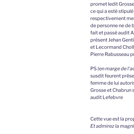
promet ledit Grosse 
ce qui a esté stipul
respectivement mesm
de personne ne de 
fait et passé audit
présent Jehan Genti
et Lecormand Cholle
Pierre Rabusseau p
PS
(en marge de l’a
susdit feurent prés
femme de lui autori
Grosse et Chabrun s
audit Lefebvre
Cette vue est la pr
Et admirez la magni