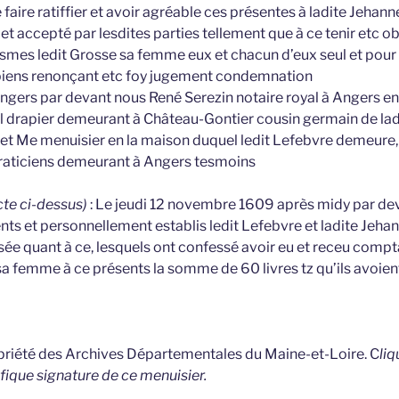
faire ratiffier et avoir agréable ces présentes à ladite Jeha
é et accepté par lesdites parties tellement que à ce tenir etc o
es ledit Grosse sa femme eux et chacun d’eux seul et pour l
biens renonçant etc foy jugement condemnation
 Angers par devant nous René Serezin notaire royal à Angers e
l drapier demeurant à Château-Gontier cousin germain de lad
t Me menuisier en la maison duquel ledit Lefebvre demeure, 
raticiens demeurant à Angers tesmoins
cte ci-dessus)
: Le jeudi 12 novembre 1609 après midy par de
ents et personnellement establis ledit Lefebvre et ladite Jeha
sée quant à ce, lesquels ont confessé avoir eu et receu comp
a femme à ce présents la somme de 60 livres tz qu’ils avoient
opriété des Archives Départementales du Maine-et-Loire. C
liq
fique signature de ce menuisier.