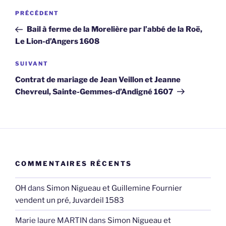
Navigation
Article
PRÉCÉDENT
de
précédent
Bail à ferme de la Morelière par l’abbé de la Roë,
l’article
Le Lion-d’Angers 1608
Article
SUIVANT
suivant
Contrat de mariage de Jean Veillon et Jeanne
Chevreul, Sainte-Gemmes-d’Andigné 1607
COMMENTAIRES RÉCENTS
OH
dans
Simon Nigueau et Guillemine Fournier
vendent un pré, Juvardeil 1583
Marie laure MARTIN
dans
Simon Nigueau et