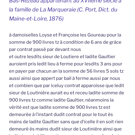
Bas-Rézeau appartenant au XVIIème siècle à
la famille de La Marqueraie (C. Port,
Dict. du
Maine-et-Loire
, 1876)
à damoiselles Loyse et Françoise les Goureau pour la
somme de 900 livres tz à condition de 6 ans de grâce
par contrat passé par devant nous
et outre lesdits sieur de Loutiere et ladite Gaultier
auroient pris ledit lieu à ferme pour lesdits 3 ans pour
en payer par chacun an la somme de 56 livres 5 sols tz
aussi ainsi que appert par bail à ferme aussi par nous
et combien que par iceluy contrat apparoisse que ledit
sieur de Loutinière aurait eu et receu ladite somme de
900 livres tz comme ladite Gaultier, néanmoins la
vérité est que ladite somme de 900 livres tz est
demeurée à l’instant dudit contrat pour le tout ès
mains de ladite Gaultier sans que d’icelle il en soit rien
demeuré ès mains dudit sieur de Loutinière ainsi que