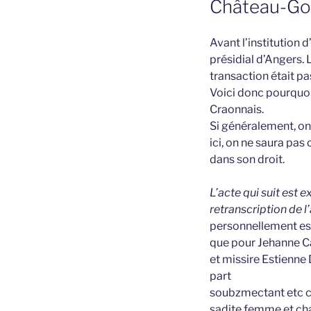
Château-Go
Avant l’institution 
présidial d’Angers. 
transaction était pa
Voici donc pourquoi
Craonnais.
Si généralement, on 
ici, on ne saura pas
dans son droit.
L’acte qui suit est 
retranscription de l
personnellement est
que pour Jehanne Cac
et missire Estienne
part
soubzmectant etc co
sadite femme et chac