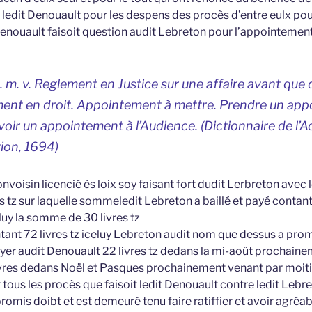
edit Denouault pour les despens des procès d’entre eulx po
 Denouault faisoit question audit Lebreton pour l’appointemen
s. m. v. Reglement en Justice sur une affaire avant que 
ent en droit. Appointement à mettre. Prendre un ap
evoir un appointement à l’Audience. (
Dictionnaire de l’
tion, 1694)
nvoisin licencié ès loix soy faisant fort dudit Lerbreton avec 
 tz sur laquelle sommeledit Lebreton a baillé et payé contan
 luy la somme de 30 livres tz
tant 72 livres tz iceluy Lebreton audit nom que dessus a prom
er audit Denouault 22 livres tz dedans la mi-août prochainem
ivres dedans Noël et Pasques prochainement venant par moit
t tous les procès que faisoit ledit Denouault contre ledit Leb
promis doibt et est demeuré tenu faire ratiffier et avoir agréa