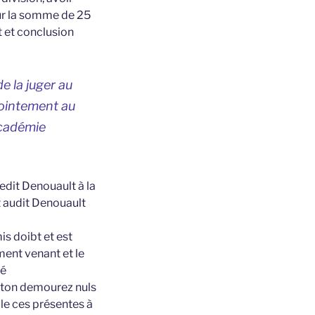
ur la somme de 25
t et conclusion
de la juger au
pointement au
Académie
ledit Denouault à la
t audit Denouault
is doibt et est
ent venant et le
ié
reton demourez nuls
ble ces présentes à