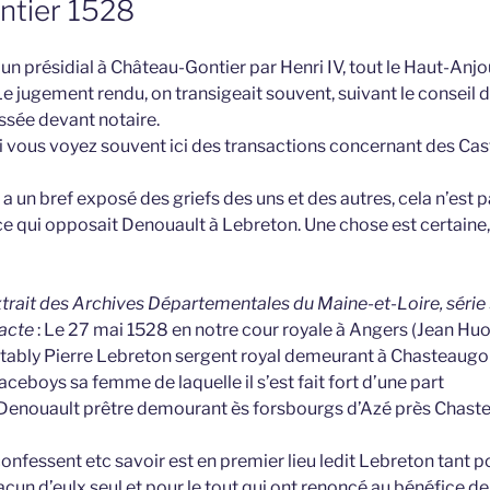
ntier 1528
d’un présidial à Château-Gontier par Henri IV, tout le Haut-Anjo
Le jugement rendu, on transigeait souvent, suivant le conseil d
ssée devant notaire.
 vous voyez souvent ici des transactions concernant des Ca
a un bref exposé des griefs des uns et des autres, cela n’est pa
 ce qui opposait Denouault à Lebreton. Une chose est certaine
extrait des Archives Départementales du Maine-et-Loire, série 
’acte
: Le 27 mai 1528 en notre cour royale à Angers (Jean Huo
ably Pierre Lebreton sergent royal demeurant à Chasteaugont
eboys sa femme de laquelle il s’est fait fort d’une part
 Denouault prêtre demourant ès forsbourgs d’Azé près Chaste
nfessent etc savoir est en premier lieu ledit Lebreton tant p
un d’eulx seul et pour le tout qui ont renoncé au bénéfice de 