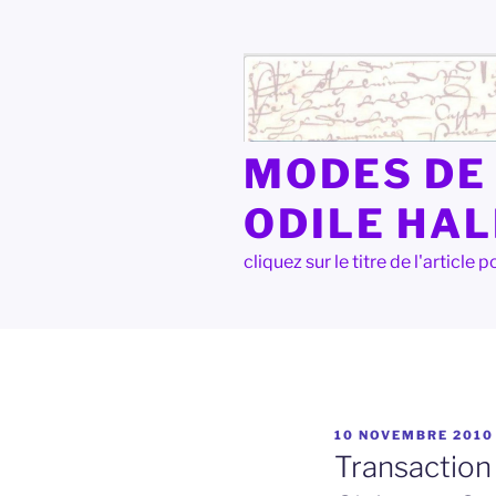
Aller
au
contenu
principal
MODES DE 
ODILE HA
cliquez sur le titre de l'articl
PUBLIÉ
10 NOVEMBRE 2010
LE
Transaction