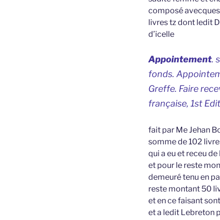
composé avecques l
livres tz dont ledit
d’icelle
Appointement
. 
fonds. Appointem
Greffe. Faire rec
française,
1st Edi
fait par Me Jehan Bo
somme de 102 livres
qui a eu et receu de
et pour le reste mon
demeuré tenu en pay
reste montant 50 l
et en ce faisant son
et a ledit Lebreton 