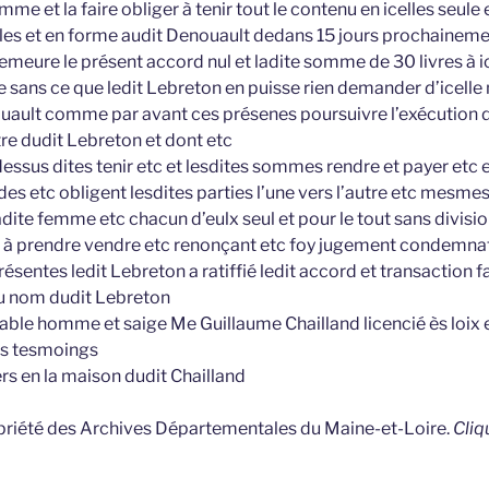
me et la faire obliger à tenir tout le contenu en icelles seule e
lables et en forme audit Denouault dedans 15 jours prochainem
demeure le présent accord nul et ladite somme de 30 livres à 
sans ce que ledit Lebreton en puisse rien demander d’icelle 
ouault comme par avant ces présenes poursuivre l’exécution d
tre dudit Lebreton et dont etc
essus dites tenir etc et lesdites sommes rendre et payer et
des etc obligent lesdites parties l’une vers l’autre etc mesmes
dite femme etc chacun d’eulx seul et pour le tout sans divisio
tc à prendre vendre etc renonçant etc foy jugement condemna
sentes ledit Lebreton a ratiffié ledit accord et transaction fai
au nom dudit Lebreton
able homme et saige Me Guillaume Chailland licencié ès loix
s tesmoings
rs en la maison dudit Chailland
opriété des Archives Départementales du Maine-et-Loire.
Cliq