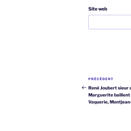
Site web
Navigation
Article
PRÉCÉDENT
de
précédent
René Joubert sieur d
Marguerite baillent 
l’article
Vaquerie, Montjean