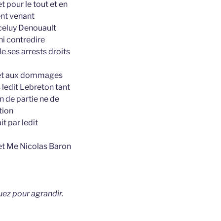
t pour le tout et en
ent venant
iceluy Denouault
ni contredire
e ses arrests droits
c et aux dommages
 ledit Lebreton tant
n de partie ne de
tion
t par ledit
 et Me Nicolas Baron
uez pour agrandir.