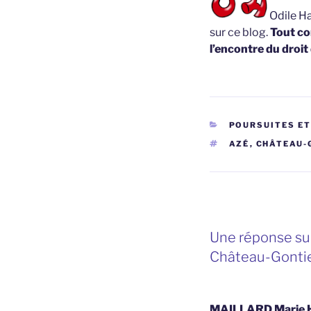
Odile Ha
sur ce blog.
Tout co
l’encontre du droit
CATÉGORIES
POURSUITES E
ÉTIQUETTES
AZÉ
,
CHÂTEAU-
Une réponse sur
Château-Gontie
MAILLARD Marie 