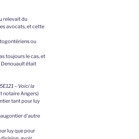
u relevait du
es avocats, et cette
stogontériens ou
s toujours le cas, et
, Denouault était
5E121 – Voici la
t notaire Angers)
ier tant pour luy
augontier d’autre
our luy que pour
division, avoir