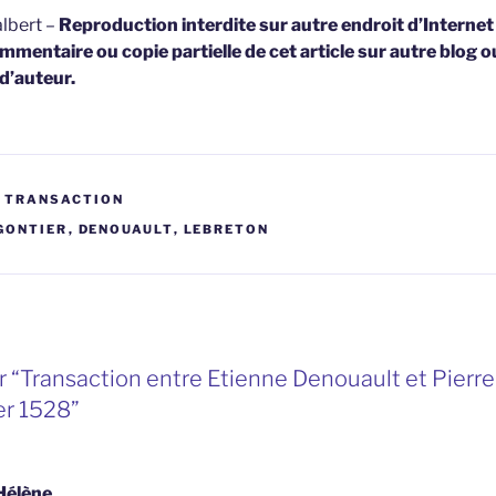
lbert –
Reproduction interdite sur autre endroit d’Interne
mmentaire ou copie partielle de cet article sur autre blog o
 d’auteur.
T TRANSACTION
GONTIER
,
DENOUAULT
,
LEBRETON
 “Transaction entre Etienne Denouault et Pierre
r 1528”
Hélène