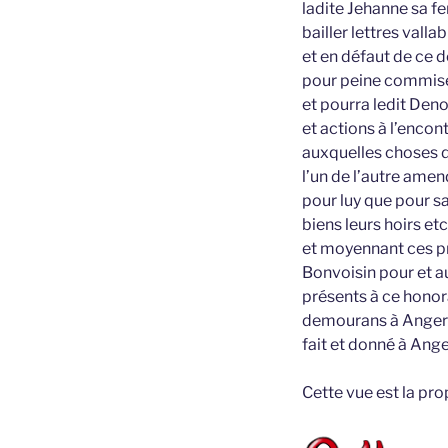
ladite Jehanne sa fem
bailler lettres val
et en défaut de ce 
pour peine commise 
et pourra ledit Den
et actions à l’encon
auxquelles choses d
l’un de l’autre amen
pour luy que pour sa
biens leurs hoirs e
et moyennant ces pré
Bonvoisin pour et 
présents à ce honor
demourans à Anger
fait et donné à Ange
Cette vue est la pr