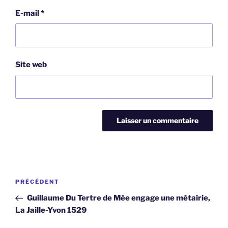
E-mail
*
Site web
Navigation
Article
PRÉCÉDENT
de
précédent
Guillaume Du Tertre de Mée engage une métairie,
l’article
La Jaille-Yvon 1529