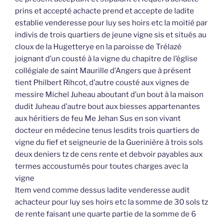
prins et accepté achacte prend et accepte de ladite
establie venderesse pour luy ses hoirs etc la moitié par
indivis de trois quartiers de jeune vigne sis et situés au
cloux de la Hugetterye en la paroisse de Trélazé
joignant d’un cousté à la vigne du chapitre de l’église
collégiale de saint Maurille d’Angers que à présent
tient Philbert Rihcot, d’autre cousté aux vignes de
messire Michel Juheau aboutant d’un bout à la maison
dudit Juheau d’autre bout aux biesses appartenantes
aux héritiers de feu Me Jehan Sus en son vivant
docteur en médecine tenus lesdits trois quartiers de
vigne du fief et seigneurie de la Guerinière à trois sols
deux deniers tz de cens rente et debvoir payables aux
termes accoustumés pour toutes charges avec la
vigne
Item vend comme dessus ladite venderesse audit
achacteur pour luy ses hoirs etc la somme de 30 sols tz
de rente faisant une quarte partie de la somme de 6