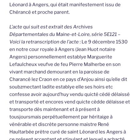
Léonard à Angers, qui était manifestement issu de
Chérancé et proche parent.
L’acte qui suit est extrait des Archives
Départementales du Maine-et-Loire, série 5E121 –
Voici la retranscription de l’acte
: Le 9 décembre 1530
en notre cour royale à Angers (Jean Huot notaire
Angers) personnellement establye Marguerite
Lefaulcheux veufve de feu Pierre Malherbe en son
vivant marchand demourant en la paroisse de
Charancé lez Craon en ce pays d’Anjou ainsi qu’elle dit
soubzmectant ladite establye elle ses hoirs etc
confesse avoir aujourd’huy vendu quicté cédé délaissé
et transporté et encores vend quicte cèdde délaisse et
transporte dès maintenant et à présent à
tousjoursmais perpétuellement par héritaige à
vénérable et discrète personne maistre René
Haultarbée prêtre curé de saint Léonard les Angers à
ce présent acceptant et stipulant et lequel a achacté