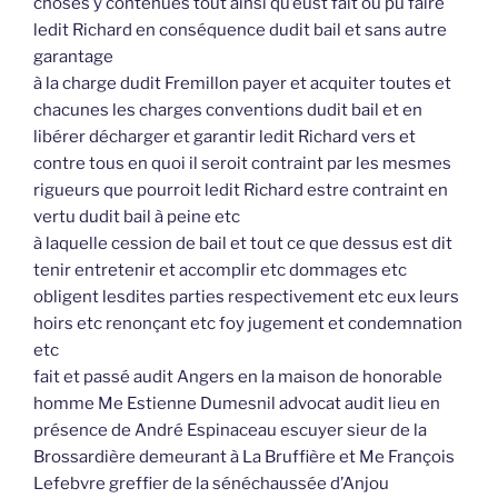
choses y contenues tout ainsi qu’eust fait ou pu faire
ledit Richard en conséquence dudit bail et sans autre
garantage
à la charge dudit Fremillon payer et acquiter toutes et
chacunes les charges conventions dudit bail et en
libérer décharger et garantir ledit Richard vers et
contre tous en quoi il seroit contraint par les mesmes
rigueurs que pourroit ledit Richard estre contraint en
vertu dudit bail à peine etc
à laquelle cession de bail et tout ce que dessus est dit
tenir entretenir et accomplir etc dommages etc
obligent lesdites parties respectivement etc eux leurs
hoirs etc renonçant etc foy jugement et condemnation
etc
fait et passé audit Angers en la maison de honorable
homme Me Estienne Dumesnil advocat audit lieu en
présence de André Espinaceau escuyer sieur de la
Brossardière demeurant à La Bruffière et Me François
Lefebvre greffier de la sénéchaussée d’Anjou