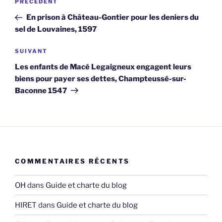
Article
PRÉCÉDENT
de
précédent
En prison à Château-Gontier pour les deniers du
l’article
sel de Louvaines, 1597
Article
SUIVANT
suivant
Les enfants de Macé Legaigneux engagent leurs
biens pour payer ses dettes, Champteussé-sur-
Baconne 1547
COMMENTAIRES RÉCENTS
OH
dans
Guide et charte du blog
HIRET
dans
Guide et charte du blog