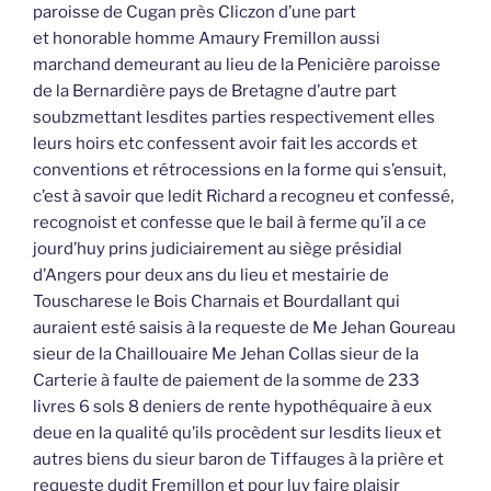
paroisse de Cugan près Cliczon d’une part
et honorable homme Amaury Fremillon aussi
marchand demeurant au lieu de la Penicière paroisse
de la Bernardière pays de Bretagne d’autre part
soubzmettant lesdites parties respectivement elles
leurs hoirs etc confessent avoir fait les accords et
conventions et rétrocessions en la forme qui s’ensuit,
c’est à savoir que ledit Richard a recogneu et confessé,
recognoist et confesse que le bail à ferme qu’il a ce
jourd’huy prins judiciairement au siège présidial
d’Angers pour deux ans du lieu et mestairie de
Touscharese le Bois Charnais et Bourdallant qui
auraient esté saisis à la requeste de Me Jehan Goureau
sieur de la Chaillouaire Me Jehan Collas sieur de la
Carterie à faulte de paiement de la somme de 233
livres 6 sols 8 deniers de rente hypothéquaire à eux
deue en la qualité qu’ils procèdent sur lesdits lieux et
autres biens du sieur baron de Tiffauges à la prière et
requeste dudit Fremillon et pour luy faire plaisir