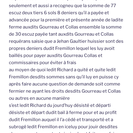
seulement et aussi a recogneu que la somme de 77
escuz deux tiers 6 sols 8 deniers qu’il a payée et
advancée pour la première et présente année de ladite
ferme auxdits Gourreau et Collas ensemble la somme
de 30 escuz payée tant auxdits Gourreau et Collas
requérans saisie que a Jehan Gaultier huissier sont des
propres deniers dudit Fremillon lequel les luy avoit
baillés pour payer auxdits Gourreau Collas et
commissaires pour éviter à frais
au moyen de quoi ledit Richard a quité et quite ledit
Fremillon desdits sommes sans qu’il luy en puisse cy
après faire aucune question de demande soit comme
fermier ne ayant les droits desdits Gourreau et Collas
ou autres en aucune manière
s’est ledit Richard du jourd’huy désisté et départi
désiste et départ dudit bail à ferme pour et au profit
dudit Fremillon auquel il l’a cédé et transporté et a
subrogé ledit Fremillon en iceluy pour jouir desdites