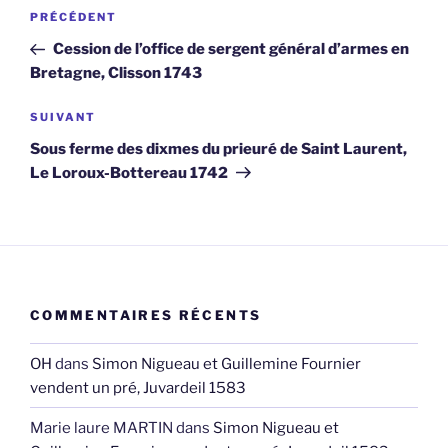
Navigation
Article
PRÉCÉDENT
de
précédent
Cession de l’office de sergent général d’armes en
l’article
Bretagne, Clisson 1743
Article
SUIVANT
suivant
Sous ferme des dixmes du prieuré de Saint Laurent,
Le Loroux-Bottereau 1742
COMMENTAIRES RÉCENTS
OH
dans
Simon Nigueau et Guillemine Fournier
vendent un pré, Juvardeil 1583
Marie laure MARTIN
dans
Simon Nigueau et