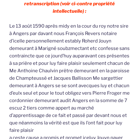
retranscription (voir ci-contre propriété
intellectuelle) :
Le 13 août 1590 après midy en la cour du roy notre sire
à Angers par davant nous François Revers notaire
d’icelle personnellement estably Roherd Jouyn
demeurant à Marigné soubzmectant etc confesse sans
contraincte que ce jourd’huy auparavant ces présentes
à sa prière et pour luy faire plaisir seulement chacun de
Me Anthoine Chaulvin prêtre demeurant en la paroisse
de Champteussé et Jacques Ballisson Me sargettier
demeurant à Angers se se sont avecques luy et chacun
d’eulx seul et pour le tout obligez vers Pierre Froger me
cordonnier demeurant audit Angers en la somme de 7
escuz 2 tiers comme appert au marché
d’apprentissage de ce fait et passé par devant nous et
que néanmoins la vérité est que ils l’ont fait pour luy
faire plaisir
a ceste cause a promis et promet iceluy Jouyn payer