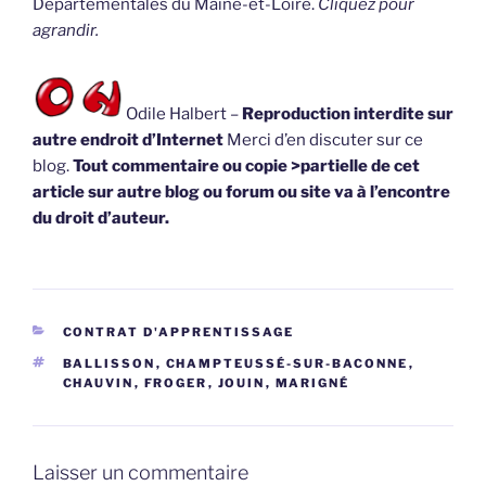
Départementales du Maine-et-Loire.
Cliquez pour
agrandir.
Odile Halbert –
Reproduction interdite sur
autre endroit d’Internet
Merci d’en discuter sur ce
blog.
Tout commentaire ou copie >partielle de cet
article sur autre blog ou forum ou site va à l’encontre
du droit d’auteur.
CATÉGORIES
CONTRAT D'APPRENTISSAGE
ÉTIQUETTES
BALLISSON
,
CHAMPTEUSSÉ-SUR-BACONNE
,
CHAUVIN
,
FROGER
,
JOUIN
,
MARIGNÉ
Laisser un commentaire