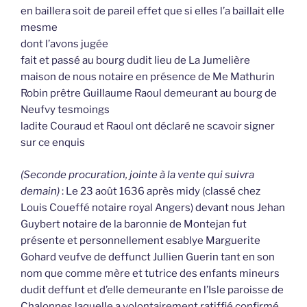
en baillera soit de pareil effet que si elles l’a baillait elle
mesme
dont l’avons jugée
fait et passé au bourg dudit lieu de La Jumelière
maison de nous notaire en présence de Me Mathurin
Robin prêtre Guillaume Raoul demeurant au bourg de
Neufvy tesmoings
ladite Couraud et Raoul ont déclaré ne scavoir signer
sur ce enquis
(Seconde procuration, jointe à la vente qui suivra
demain)
: Le 23 août 1636 après midy (classé chez
Louis Coueffé notaire royal Angers) devant nous Jehan
Guybert notaire de la baronnie de Montejan fut
présente et personnellement esablye Marguerite
Gohard veufve de deffunct Jullien Guerin tant en son
nom que comme mère et tutrice des enfants mineurs
dudit deffunt et d’elle demeurante en l’Isle paroisse de
Chalonnes laquelle a volontairement ratiffié confirmé