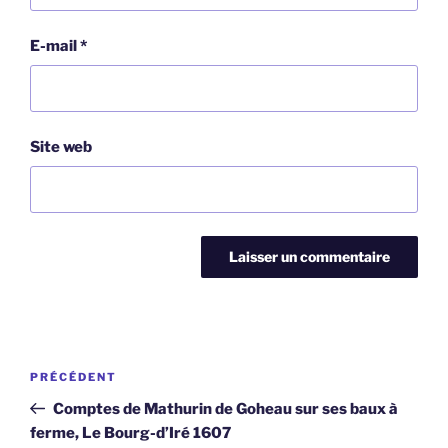
E-mail
*
Site web
Navigation
Article
PRÉCÉDENT
de
précédent
Comptes de Mathurin de Goheau sur ses baux à
l’article
ferme, Le Bourg-d’Iré 1607