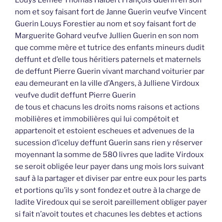
Louys Lemée Thomas Halbert François Guerin en son
nom et soy faisant fort de Janne Guerin veufve Vincent
Guerin Louys Forestier au nom et soy faisant fort de
Marguerite Gohard veufve Jullien Guerin en son nom
que comme mère et tutrice des enfants mineurs dudit
deffunt et d’elle tous héritiers paternels et maternels
de deffunt Pierre Guerin vivant marchand voiturier par
eau demeurant en la ville d’Angers, à Julliene Virdoux
veufve dudit deffunt Pierre Guerin
de tous et chacuns les droits noms raisons et actions
mobilières et immobilières qui lui compétoit et
appartenoit et estoient escheues et advenues de la
sucession d’iceluy deffunt Guerin sans rien y réserver
moyennant la somme de 580 livres que ladite Virdoux
se seroit obligée leur payer dans ung mois lors suivant
sauf à la partager et diviser par entre eux pour les parts
et portions qu’ils y sont fondez et outre à la charge de
ladite Viredoux qui se seroit pareillement obliger payer
si fait n’avoit toutes et chacunes les debtes et actions