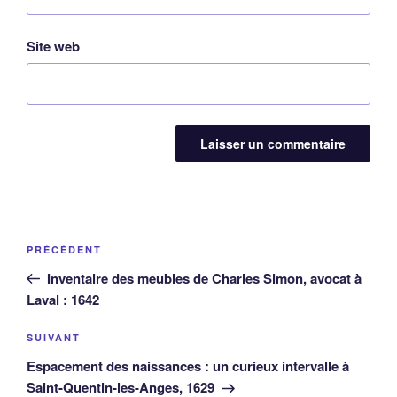
Site web
Navigation
Article
PRÉCÉDENT
de
précédent
Inventaire des meubles de Charles Simon, avocat à
l’article
Laval : 1642
Article
SUIVANT
suivant
Espacement des naissances : un curieux intervalle à
Saint-Quentin-les-Anges, 1629