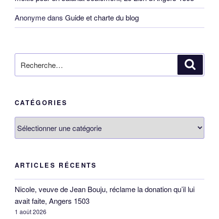
Anonyme
dans
Guide et charte du blog
Recherche
Reche
pour
:
CATÉGORIES
Catégories
ARTICLES RÉCENTS
Nicole, veuve de Jean Bouju, réclame la donation qu’il lui
avait faite, Angers 1503
1 août 2026