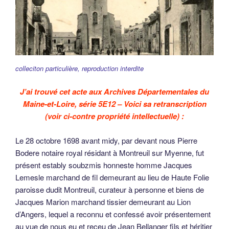
colleciton particulière, reproduction interdite
J’ai trouvé cet acte aux Archives Départementales du
Maine-et-Loire, série 5E12 – Voici sa retranscription
(voir ci-contre propriété intellectuelle) :
Le 28 octobre 1698 avant midy, par devant nous Pierre
Bodere notaire royal résidant à Montreuil sur Myenne, fut
présent estably soubzmis honneste homme Jacques
Lemesle marchand de fil demeurant au lieu de Haute Folie
paroisse dudit Montreuil, curateur à personne et biens de
Jacques Marion marchand tissier demeurant au Lion
d’Angers, lequel a reconnu et confessé avoir présentement
au vue de nous eu et receu de Jean Bellanger fils et héritier