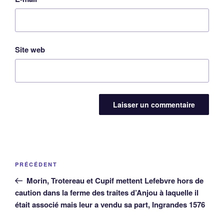
Site web
Navigation
Article
PRÉCÉDENT
de
précédent
Morin, Trotereau et Cupif mettent Lefebvre hors de
l’article
caution dans la ferme des traites d’Anjou à laquelle il
était associé mais leur a vendu sa part, Ingrandes 1576