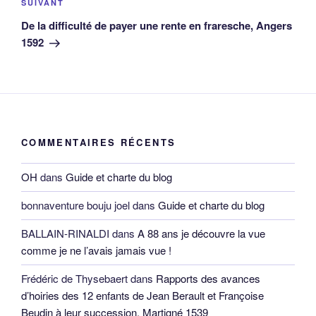
Article
SUIVANT
suivant
De la difficulté de payer une rente en fraresche, Angers
1592
COMMENTAIRES RÉCENTS
OH
dans
Guide et charte du blog
bonnaventure bouju joel
dans
Guide et charte du blog
BALLAIN-RINALDI
dans
A 88 ans je découvre la vue
comme je ne l’avais jamais vue !
Frédéric de Thysebaert
dans
Rapports des avances
d’hoiries des 12 enfants de Jean Berault et Françoise
Beudin à leur succession, Martigné 1539