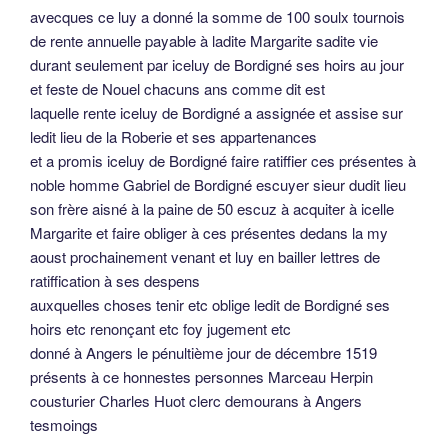
avecques ce luy a donné la somme de 100 soulx tournois
de rente annuelle payable à ladite Margarite sadite vie
durant seulement par iceluy de Bordigné ses hoirs au jour
et feste de Nouel chacuns ans comme dit est
laquelle rente iceluy de Bordigné a assignée et assise sur
ledit lieu de la Roberie et ses appartenances
et a promis iceluy de Bordigné faire ratiffier ces présentes à
noble homme Gabriel de Bordigné escuyer sieur dudit lieu
son frère aisné à la paine de 50 escuz à acquiter à icelle
Margarite et faire obliger à ces présentes dedans la my
aoust prochainement venant et luy en bailler lettres de
ratiffication à ses despens
auxquelles choses tenir etc oblige ledit de Bordigné ses
hoirs etc renonçant etc foy jugement etc
donné à Angers le pénultième jour de décembre 1519
présents à ce honnestes personnes Marceau Herpin
cousturier Charles Huot clerc demourans à Angers
tesmoings