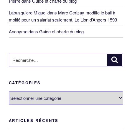
Pierre
dans
Guide et charte du blog
Labusquiere Miguel
dans
Marc Cerizay modifie le bail à
moitié pour un salariat seulement, Le Lion d’Angers 1593
Anonyme
dans
Guide et charte du blog
Recherche
Reche
pour
:
CATÉGORIES
Catégories
ARTICLES RÉCENTS