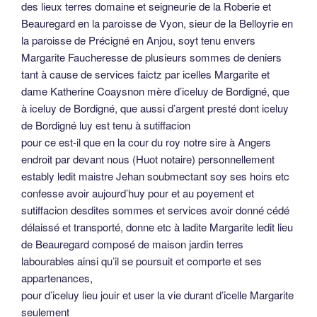
des lieux terres domaine et seigneurie de la Roberie et
Beauregard en la paroisse de Vyon, sieur de la Belloyrie en
la paroisse de Précigné en Anjou, soyt tenu envers
Margarite Faucheresse de plusieurs sommes de deniers
tant à cause de services faictz par icelles Margarite et
dame Katherine Coaysnon mère d’iceluy de Bordigné, que
à iceluy de Bordigné, que aussi d’argent presté dont iceluy
de Bordigné luy est tenu à sutiffacion
pour ce est-il que en la cour du roy notre sire à Angers
endroit par devant nous (Huot notaire) personnellement
estably ledit maistre Jehan soubmectant soy ses hoirs etc
confesse avoir aujourd’huy pour et au poyement et
sutiffacion desdites sommes et services avoir donné cédé
délaissé et transporté, donne etc à ladite Margarite ledit lieu
de Beauregard composé de maison jardin terres
labourables ainsi qu’il se poursuit et comporte et ses
appartenances,
pour d’iceluy lieu jouir et user la vie durant d’icelle Margarite
seulement