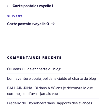
de
précédent
Carte postale : voyelle I
l’article
Article
SUIVANT
suivant
Carte postale : voyelle O
COMMENTAIRES RÉCENTS
OH
dans
Guide et charte du blog
bonnaventure bouju joel
dans
Guide et charte du blog
BALLAIN-RINALDI
dans
A 88 ans je découvre la vue
comme je ne l’avais jamais vue !
Frédéric de Thysebaert
dans
Rapports des avances