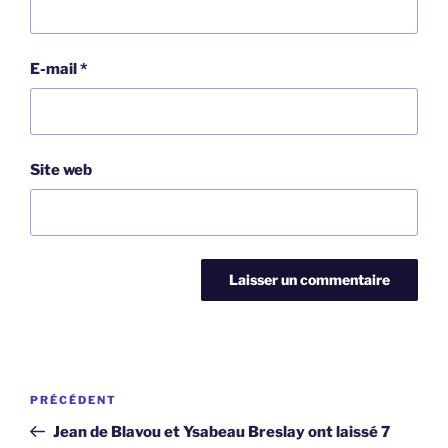
E-mail
*
Site web
Navigation
Article
PRÉCÉDENT
de
précédent
Jean de Blavou et Ysabeau Breslay ont laissé 7
l’article