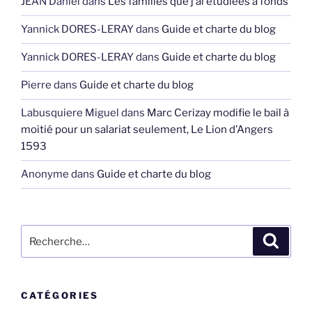
JEAN Daniel
dans
Les familles que j’ai étudiées à fonds
Yannick DORES-LERAY
dans
Guide et charte du blog
Yannick DORES-LERAY
dans
Guide et charte du blog
Pierre
dans
Guide et charte du blog
Labusquiere Miguel
dans
Marc Cerizay modifie le bail à
moitié pour un salariat seulement, Le Lion d’Angers
1593
Anonyme
dans
Guide et charte du blog
Recherche
Recher
pour
:
CATÉGORIES