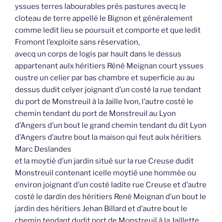
yssues terres labourables prés pastures avecq le
cloteau de terre appellé le Bignon et généralement
comme ledit lieu se poursuit et comporte et que ledit
Fromont l’exploite sans réservation,
avecq un corps de logis par hault dans le dessus
appartenant aulx héritiers Réné Meignan court yssues
oustre un celier par bas chambre et superficie au au
dessus dudit celyer joignant d’un costé la rue tendant
du port de Monstreuil à la Jaille Ivon, l’autre costé le
chemin tendant du port de Monstreuil au Lyon
d’Angers d’un bout le grand chemin tendant du dit Lyon
d’Angers d’autre bout la maison qui feut aulx héritiers
Marc Deslandes
et la moytié d’un jardin situé sur la rue Creuse dudit
Monstreuil contenant icelle moytié une hommée ou
environ joignant d’un costé ladite rue Creuse et d’autre
costé le dardin des héritiers René Meignan d’un bout le
jardin des héritiers Jehan Billard et d’autre bout le
chemin tendant dudit port de Monstreuil à la Jaillette