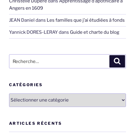
Christelle Dupéré
dans
Apprentissage d’apothicaire à
Angers en 1609
JEAN Daniel
dans
Les familles que j’ai étudiées à fonds
Yannick DORES-LERAY
dans
Guide et charte du blog
Recherche
Recher
pour
:
CATÉGORIES
Catégories
ARTICLES RÉCENTS