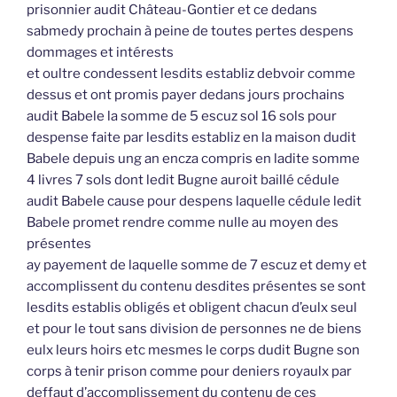
prisonnier audit Château-Gontier et ce dedans
sabmedy prochain à peine de toutes pertes despens
dommages et intérests
et oultre condessent lesdits establiz debvoir comme
dessus et ont promis payer dedans jours prochains
audit Babele la somme de 5 escuz sol 16 sols pour
despense faite par lesdits establiz en la maison dudit
Babele depuis ung an encza compris en ladite somme
4 livres 7 sols dont ledit Bugne auroit baillé cédule
audit Babele cause pour despens laquelle cédule ledit
Babele promet rendre comme nulle au moyen des
présentes
ay payement de laquelle somme de 7 escuz et demy et
accomplissent du contenu desdites présentes se sont
lesdits establis obligés et obligent chacun d’eulx seul
et pour le tout sans division de personnes ne de biens
eulx leurs hoirs etc mesmes le corps dudit Bugne son
corps à tenir prison comme pour deniers royaulx par
deffaut d’accomplissement du contenu de ces