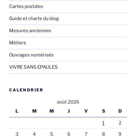
Cartes postales
Guide et charte du blog
Mesures anciennes
Métiers
Ouvrages numérisés
VIVRE SANS EPAULES
CALENDRIER
août 2026
L
M
M
J
V
S
D
1
2
3
4
5
6
7
8
9