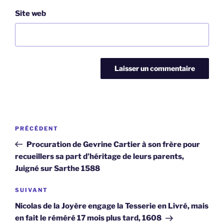
Site web
Navigation
Article
PRÉCÉDENT
de
précédent
Procuration de Gevrine Cartier à son frère pour
l’article
recueillers sa part d’héritage de leurs parents,
Juigné sur Sarthe 1588
Article
SUIVANT
suivant
Nicolas de la Joyère engage la Tesserie en Livré, mais
en fait le réméré 17 mois plus tard, 1608