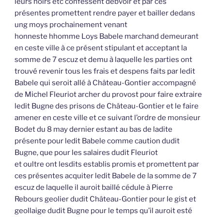
leurs hoirs etc confessent debvoir et par ces
présentes promettent rendre payer et bailler dedans
ung moys prochainement venant
honneste hhomme Loys Babele marchand demeurant
en ceste ville à ce présent stipulant et acceptant la
somme de 7 escuz et demu à laquelle les parties ont
trouvé revenir tous les frais et despens faits par ledit
Babele qui seroit allé à Château-Gontier accompagné
de Michel Fleuriot archer du provost pour faire extraire
ledit Bugne des prisons de Château-Gontier et le faire
amener en ceste ville et ce suivant l’ordre de monsieur
Bodet du 8 may dernier estant au bas de ladite
présente pour ledit Babele comme caution dudit
Bugne, que pour les salaires dudit Fleuriot
et oultre ont lesdits establis promis et promettent par
ces présentes acquiter ledit Babele de la somme de 7
escuz de laquelle il auroit baillé cédule à Pierre
Rebours geolier dudit Château-Gontier pour le gist et
geollaige dudit Bugne pour le temps qu’il auroit esté