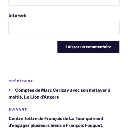
Site web
Navigation
Article
PRÉCÉDENT
de
précédent
Comptes de Marc Cerizay avec son métayer à
l’article
moitié, Le Lion d’Angers
Article
SUIVANT
suivant
Contre-lettre de François de La Tour qui vient
d’engager plusieurs biens à François Fouquet,