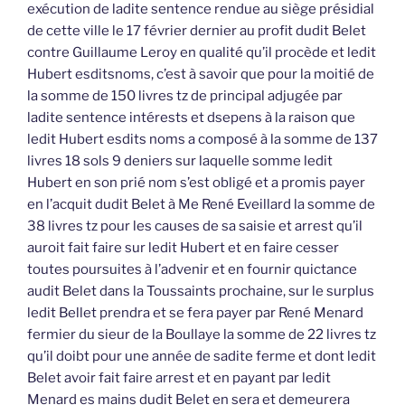
exécution de ladite sentence rendue au siège présidial
de cette ville le 17 février dernier au profit dudit Belet
contre Guillaume Leroy en qualité qu’il procède et ledit
Hubert esditsnoms, c’est à savoir que pour la moitié de
la somme de 150 livres tz de principal adjugée par
ladite sentence intérests et dsepens à la raison que
ledit Hubert esdits noms a composé à la somme de 137
livres 18 sols 9 deniers sur laquelle somme ledit
Hubert en son prié nom s’est obligé et a promis payer
en l’acquit dudit Belet à Me René Eveillard la somme de
38 livres tz pour les causes de sa saisie et arrest qu’il
auroit fait faire sur ledit Hubert et en faire cesser
toutes poursuites à l’advenir et en fournir quictance
audit Belet dans la Toussaints prochaine, sur le surplus
ledit Bellet prendra et se fera payer par René Menard
fermier du sieur de la Boullaye la somme de 22 livres tz
qu’il doibt pour une année de sadite ferme et dont ledit
Belet avoir fait faire arrest et en payant par ledit
Menard es mains dudit Belet en sera et demeurera