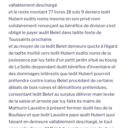
vallablement deschargé
et le reste montant 77 livres 18 sols 9 deniers ledit
Hubert esdits noms mesme en son privé nom
solidairement renonçant au bénéfice de division s’est
obligé le payer audit Belet dans ladite feste de
Toussaints prochaine
et au moyen de ce ledit Belet demeure quicte à l’égard
de ladite moitié vers ledit Hubert esdits noms de la
jouissance par luy faite d’un petit jardin situé au bourg
de La Selle despendant dudit bénéfice d’inventaire et
des dommages intérests que ledit Hubert pourroit
prétendre contre iceluy Belet procédant de certains
abbats de bois ruines et démolitions prétendues,
consentant ledit Belet au surplus délivrer main levée
de la saisie et arreste par luy faite ès mains de
Mathurin Lausière à présent fermier dudit lieu de la
Boullaye et que ledit Lausière paye audit Hubert quoi
faisant en demeure vallablement deschargé, le tout