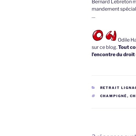
Bernard Lebreton m
mandement spécial de
…
Odile Ha
sur ce blog.
Tout co
l’encontre du droit
CATÉGORIES
RETRAIT LIGNA
ÉTIQUETTES
CHAMPIGNÉ
,
CH