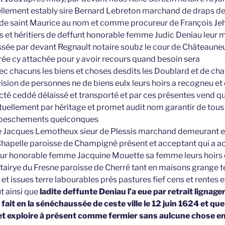
ellement estably sire Bernard Lebreton marchand de draps de
e de saint Maurice au nom et comme procureur de François Je
s et héritiers de deffunt honorable femme Judic Deniau leur m
ssée par devant Regnault notaire soubz le cour de Châteauneuf
rée cy attachée pour y avoir recours quand besoin sera
ec chacuns les biens et choses desdits les Doublard et de chac
vision de personnes ne de biens eulx leurs hoirs a recogneu et
cté ceddé délaissé et transporté et par ces présentes vend q
tuellement par héritage et promet audit nom garantir de tous
peschements quelconques
Jacques Lemotheux sieur de Plessis marchand demeurant e
Chapelle paroisse de Champigné présent et acceptant qui a a
our honorable femme Jacquine Mouette sa femme leurs hoirs 
tairye du Fresne paroisse de Cherré tant en maisons grange te
 et issues terre labourables prés pastures fief cens et rentes e
t ainsi que
ladite deffunte Deniau l’a eue par retrait lignager
fait en la sénéchaussée de ceste ville le 12 juin 1624 et que
et exploire à présent comme fermier sans aulcune chose en