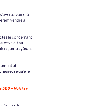
i s’avère avoir été
fèrent vendre à
ctes le concernant
, et vivait au
iens, en les gérant
ivement et
 heureuse qu’elle
e 5E8 – Voici sa
 à Angers fut