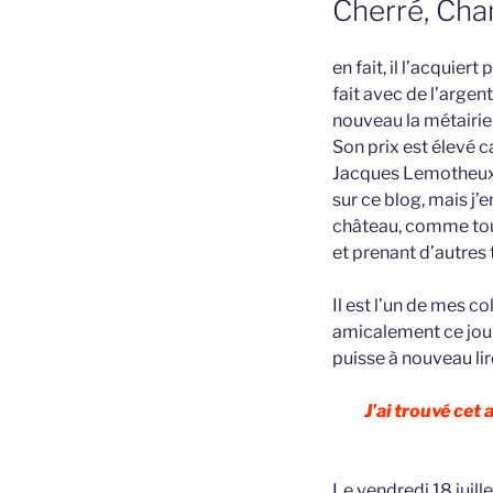
Cherré, Ch
en fait, il l’acquier
fait avec de l’arge
nouveau la métairie
Son prix est élevé c
Jacques Lemotheux f
sur ce blog, mais j’
château, comme tous
et prenant d’autres 
Il est l’un de mes 
amicalement ce jou
puisse à nouveau lir
J’ai trouvé cet
Le vendredi 18 juill