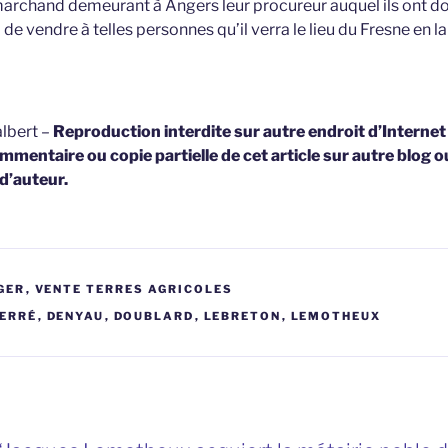
archand demeurant à Angers leur procureur auquel ils ont do
 vendre à telles personnes qu’il verra le lieu du Fresne en l
lbert –
Reproduction interdite sur autre endroit d’Interne
mmentaire ou copie partielle de cet article sur autre blog o
 d’auteur.
GER
,
VENTE TERRES AGRICOLES
ERRÉ
,
DENYAU
,
DOUBLARD
,
LEBRETON
,
LEMOTHEUX