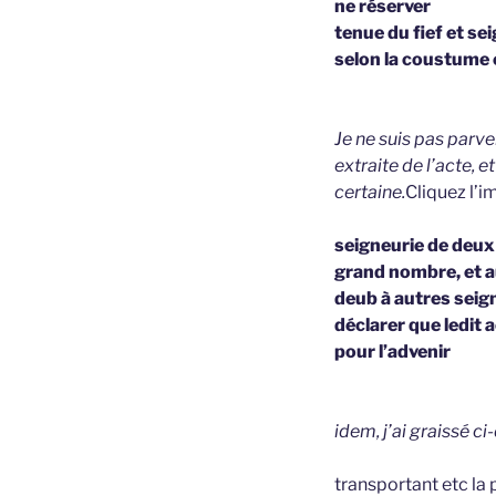
ne réserver
tenue du fief et se
selon la coustume 
Je ne suis pas parve
extraite de l’acte, 
certaine.
Cliquez l’i
seigneurie de deux 
grand nombre, et au
deub à autres seign
déclarer que ledit 
pour l’advenir
idem, j’ai graissé c
transportant etc la 