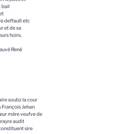
 bail
et
e deffault etc
r et de sa
eurs hoirs,
hauvé René
aire soubz la cour
s François Jehan
leur mère veufve de
rayre audit
onstituent sire