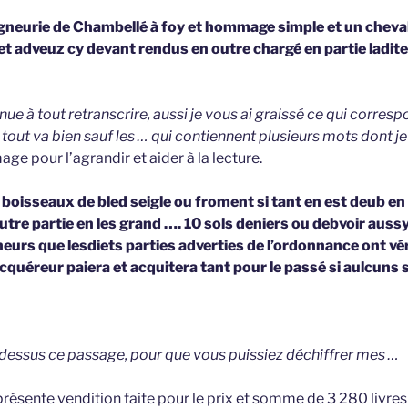
igneurie de Chambellé à foy et hommage simple et un cheval
et adveuz cy devant rendus en outre chargé en partie ladite
nue à tout retranscrire, aussi je vous ai graissé ce qui corres
et tout va bien sauf les … qui contiennent plusieurs mots dont je
mage pour l’agrandir et aider à la lecture.
boisseaux de bled seigle ou froment si tant en est deub en
tre partie en les grand …. 10 sols deniers ou debvoir aussy
eurs que lesdiets parties adverties de l’ordonnance ont vér
acquéreur paiera et acquitera tant pour le passé si aulcuns
i-dessus ce passage, pour que vous puissiez déchiffrer mes …
présente vendition faite pour le prix et somme de 3 280 livres