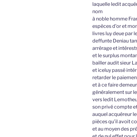
laquelle ledit acqu
nom
à noble homme Franç
espèces d’or et mon
livres luy deue par 
deffunte Deniau tant
arrérage et intérest
et le surplus montan
bailler audit sieur 
et iceluy passé inté
retarder le paiement
et à ce faire demeur
généralement sur les
vers ledit Lemotheux
son privé compte et 
auquel acquéreur le
pièces qu’il avoit co
et au moyen des pré
et de nul effet pour