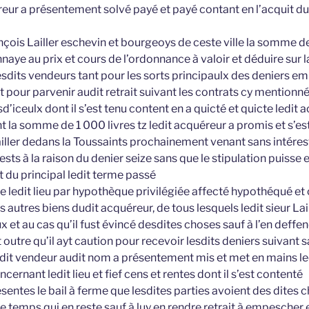
éreur a présentement solvé payé et payé contant en l’acquit d
ois Lailler eschevin et bourgeoys de ceste ville la somme de
naye au prix et cours de l’ordonnance à valoir et déduire su
lesdits vendeurs tant pour les sorts principaulx des deniers e
 pour parvenir audit retrait suivant les contrats cy mentionn
sd’iceulx dont il s’est tenu content en a quicté et quicte ledit
t la somme de 1 000 livres tz ledit acquéreur a promis et s’es
Lailler dedans la Toussaints prochainement venant sans intérest
rests à la raison du denier seize sans que le stipulation puiss
 du principal ledit terme passé
e ledit lieu par hypothèque privilégiée affecté hypothéqué et 
 autres biens dudit acquéreur, de tous lesquels ledit sieur La
 et au cas qu’il fust évincé desdites choses sauf à l’en deffend
outre qu’il ayt caution pour recevoir lesdits deniers suivant s
dit vendeur audit nom a présentement mis et met en mains ledi
ncernant ledit lieu et fief cens et rentes dont il s’est contenté
sentes le bail à ferme que lesdites parties avoient des dites
 le temps qui en reste sauf à luy en rendre retrait à empescher 