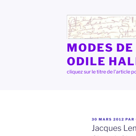
Aller
au
contenu
principal
MODES DE 
ODILE HA
cliquez sur le titre de l'articl
PUBLIÉ
30 MARS 2012
PAR
LE
Jacques Lem