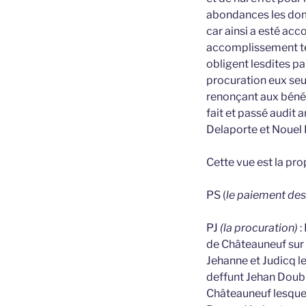
abondances les domm
car ainsi a esté acc
accomplissement ten
obligent lesdites p
procuration eux seul
renonçant aux bénéf
fait et passé audit
Delaporte et Nouel
Cette vue est la pr
PS (
le paiement des 
PJ
(la procuration)
:
de Châteauneuf sur 
Jehanne et Judicq l
deffunt Jehan Doubl
Châteauneuf lesquel