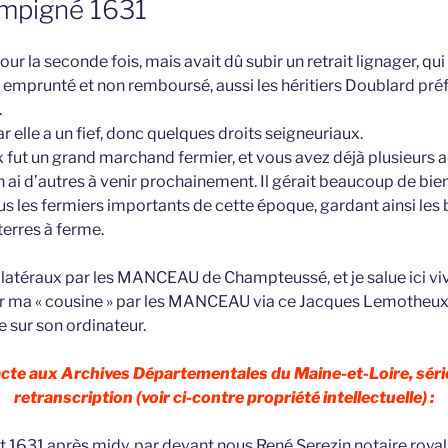
ampigné 1631
t pour la seconde fois, mais avait dû subir un retrait lignager, qu
nt emprunté et non remboursé, aussi les héritiers Doublard pré
.
ar elle a un fief, donc quelques droits seigneuriaux.
ut un grand marchand fermier, et vous avez déjà plusieurs a
en ai d’autres à venir prochainement. Il gérait beaucoup de biens
 les fermiers importants de cette époque, gardant ainsi les b
terres à ferme.
collatéraux par les MANCEAU de Champteussé, et je salue ici v
r ma « cousine » par les MANCEAU via ce Jacques Lemotheux,
e sur son ordinateur.
 acte aux Archives Départementales du Maine-et-Loire, séri
retranscription (voir ci-contre propriété intellectuelle) :
et 1631 après midy, par devant nous René Serezin notaire royal