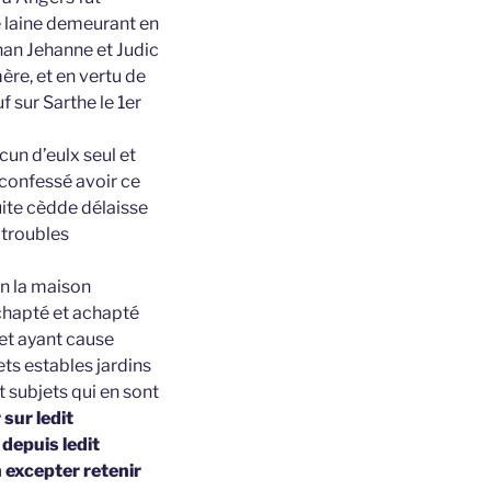
 laine demeurant en
han Jehanne et Judic
ère, et en vertu de
 sur Sarthe le 1er
un d’eulx seul et
 confessé avoir ce
uite cèdde délaisse
 troubles
n la maison
chapté et achapté
et ayant cause
ts estables jardins
t subjets qui en sont
 sur ledit
 depuis ledit
 excepter retenir