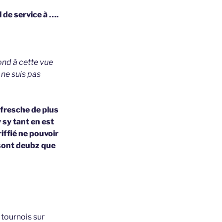
 de service à ….
pond à cette vue
 ne suis pas
 fresche de plus
 sy tant en est
iffié ne pouvoir
 sont deubz que
 tournois sur