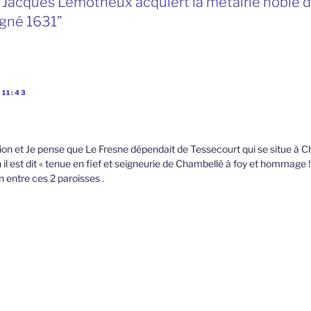
“Jacques Lemotheux acquiert la métairie noble 
gné 1631”
 11:43
iption et Je pense que Le Fresne dépendait de Tessecourt qui se situe à
 il est dit « tenue en fief et seigneurie de Chambellé à foy et hommage !!
 entre ces 2 paroisses .