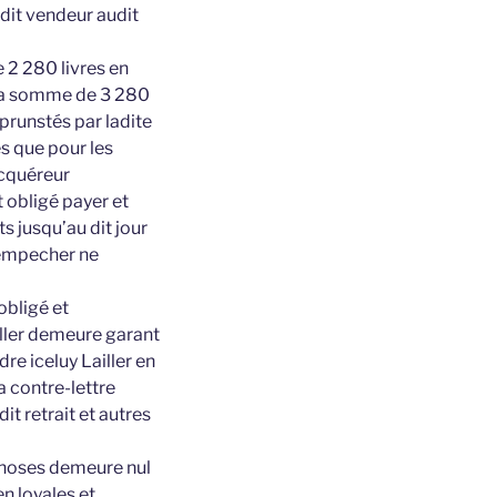
udit vendeur audit
 2 280 livres en
r la somme de 3 280
mprunstés par ladite
és que pour les
 acquéreur
t obligé payer et
s jusqu’au dit jour
e empecher ne
obligé et
iller demeure garant
re iceluy Lailler en
a contre-lettre
t retrait et autres
 choses demeure nul
en loyales et