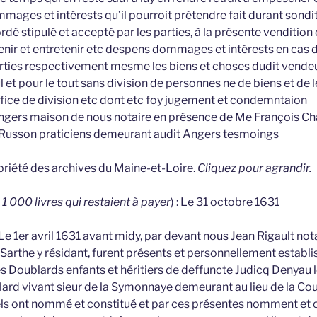
ages et intérests qu’il pourroit prétendre fait durant sondit
ordé stipulé et accepté par les parties, à la présente vendition 
ir et entretenir etc despens dommages et intérests en cas d
arties respectivement mesme les biens et choses dudit vendeu
 et pour le tout sans division de personnes ne de biens et de l
ice de division etc dont etc foy jugement et condemntaion
 angers maison de nous notaire en présence de Me François C
 Russon praticiens demeurant audit Angers tesmoings
opriété des archives du Maine-et-Loire.
Cliquez pour agrandir.
1 000 livres qui restaient à payer
) : Le 31 octobre 1631
 Le 1er avril 1631 avant midy, par devant nous Jean Rigault not
Sarthe y résidant, furent présents et personnellement establi
es Doublards enfants et héritiers de deffuncte Judicq Denyau 
ard vivant sieur de la Symonnaye demeurant au lieu de la Cou
s ont nommé et constitué et par ces présentes nomment et c