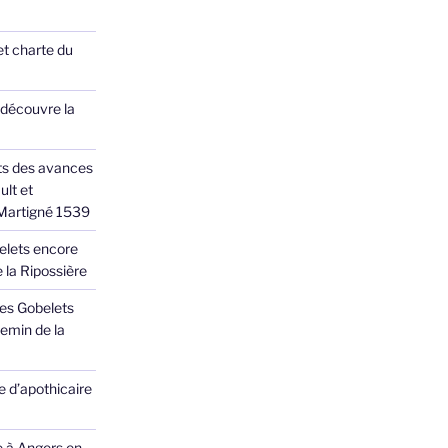
et charte du
 découvre la
ts des avances
ult et
 Martigné 1539
elets encore
 la Ripossière
des Gobelets
emin de la
 d’apothicaire
e à Angers en