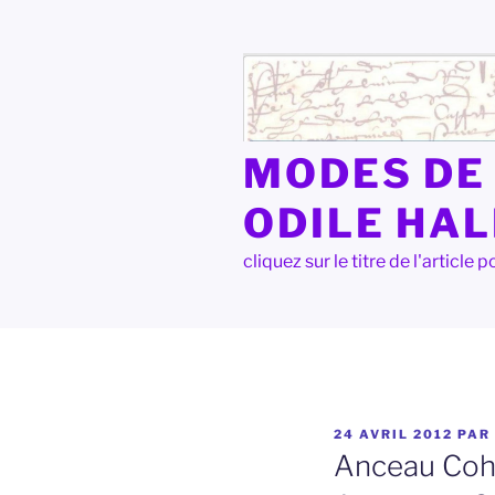
Aller
au
contenu
principal
MODES DE 
ODILE HA
cliquez sur le titre de l'articl
PUBLIÉ
24 AVRIL 2012
PAR
LE
Anceau Coho