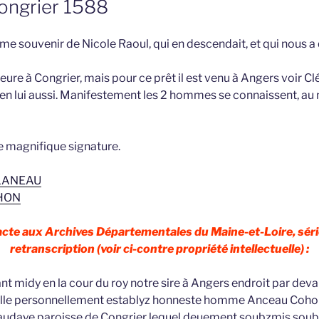
ongrier 1588
 souvenir de Nicole Raoul, qui en descendait, et qui nous a q
e à Congrier, mais pour ce prêt il est venu à Angers voir Cl
en lui aussi. Manifestement les 2 hommes se connaissent, au 
 magnifique signature.
LLANEAU
OHON
 acte aux Archives Départementales du Maine-et-Loire, séri
retranscription (voir ci-contre propriété intellectuelle) :
ant midy en la cour du roy notre sire à Angers endroit par dev
celle personnellement establyz honneste homme Anceau Coh
audaye paroisse de Congrier lequel deuement soubzmis soubz