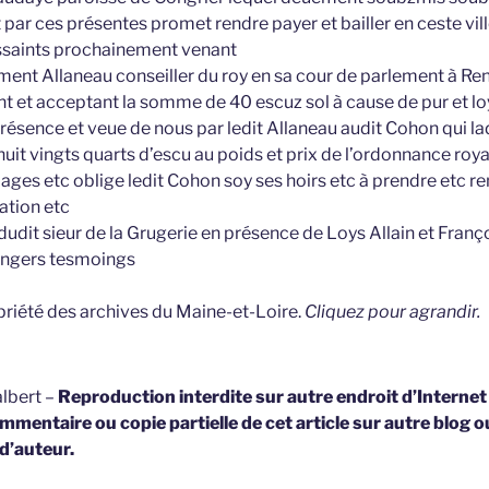
 par ces présentes promet rendre payer et bailler en ceste vil
ussaints prochainement venant
nt Allaneau conseiller du roy en sa cour de parlement à Renn
t et acceptant la somme de 40 escuz sol à cause de pur et loy
présence et veue de nous par ledit Allaneau audit Cohon qui 
huit vingts quarts d’escu au poids et prix de l’ordonnance roy
ages etc oblige ledit Cohon soy ses hoirs etc à prendre etc r
tion etc
dudit sieur de la Grugerie en présence de Loys Allain et Fran
Angers tesmoings
opriété des archives du Maine-et-Loire.
Cliquez pour agrandir.
lbert –
Reproduction interdite sur autre endroit d’Interne
mmentaire ou copie partielle de cet article sur autre blog o
 d’auteur.