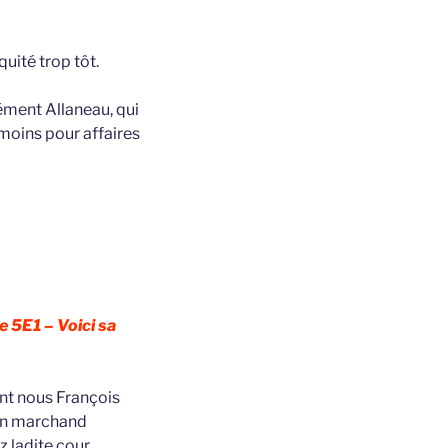
uité trop tôt.
ément Allaneau, qui
moins pour affaires
e 5E1 – Voici sa
ant nous François
on marchand
 ladite cour