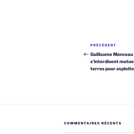
Navigation
Article
PRÉCÉDENT
de
précédent
Guillaume Manceau 
s’interdisent mutue
l’article
terres pour exploite
COMMENTAIRES RÉCENTS