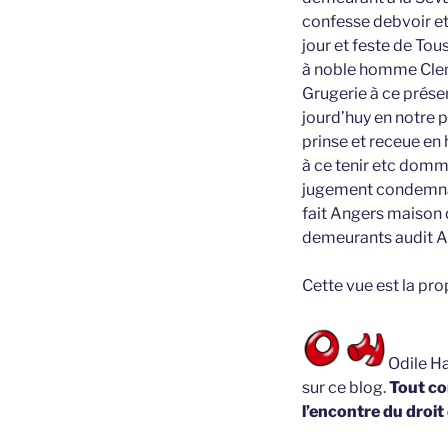
confesse debvoir et
jour et feste de To
à noble homme Cleme
Grugerie à ce présen
jourd’huy en notre 
prinse et receue en 
à ce tenir etc domm
jugement condemna
fait Angers maison 
demeurants audit 
Cette vue est la pr
Odile Ha
sur ce blog.
Tout co
l’encontre du droit