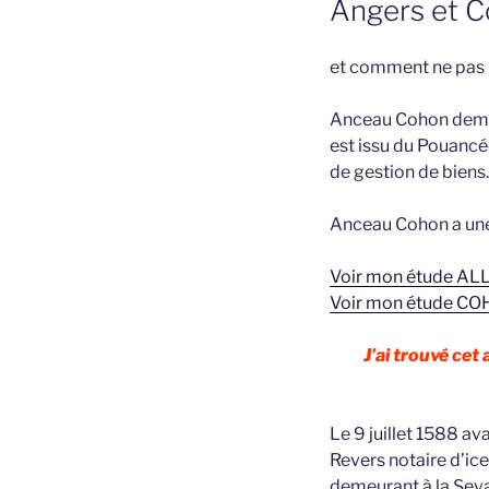
Angers et C
et comment ne pas me
Anceau Cohon demeur
est issu du Pouancé
de gestion de biens.
Anceau Cohon a une
Voir mon étude A
Voir mon étude C
J’ai trouvé cet
Le 9 juillet 1588 av
Revers notaire d’i
demeurant à la Sev