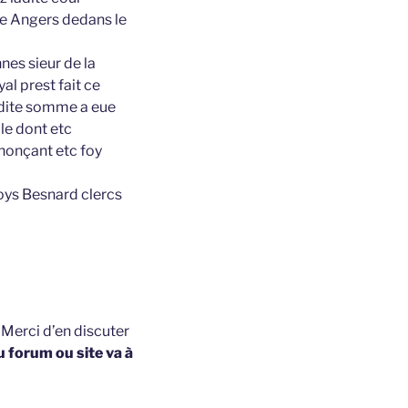
le Angers dedans le
es sieur de la
al prest fait ce
ladite somme a eue
ale dont etc
enonçant etc foy
çoys Besnard clercs
t
Merci d’en discuter
u forum ou site va à