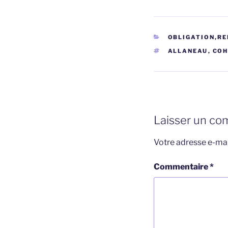
CATÉGORIES
OBLIGATION,RE
ÉTIQUETTES
ALLANEAU
,
CO
Laisser un co
Votre adresse e-mai
Commentaire
*