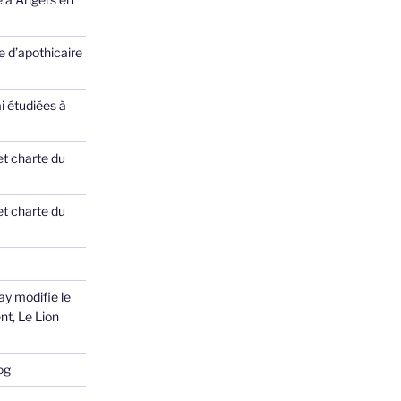
 d’apothicaire
ai étudiées à
et charte du
et charte du
ay modifie le
nt, Le Lion
og