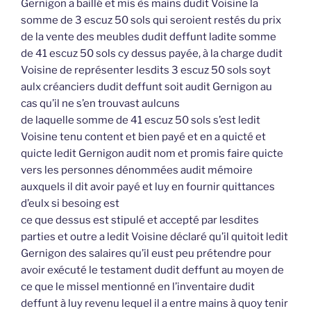
Gernigon a baillé et mis ès mains dudit Voisine la
somme de 3 escuz 50 sols qui seroient restés du prix
de la vente des meubles dudit deffunt ladite somme
de 41 escuz 50 sols cy dessus payée, à la charge dudit
Voisine de représenter lesdits 3 escuz 50 sols soyt
aulx créanciers dudit deffunt soit audit Gernigon au
cas qu’il ne s’en trouvast aulcuns
de laquelle somme de 41 escuz 50 sols s’est ledit
Voisine tenu content et bien payé et en a quicté et
quicte ledit Gernigon audit nom et promis faire quicte
vers les personnes dénommées audit mémoire
auxquels il dit avoir payé et luy en fournir quittances
d’eulx si besoing est
ce que dessus est stipulé et accepté par lesdites
parties et outre a ledit Voisine déclaré qu’il quitoit ledit
Gernigon des salaires qu’il eust peu prétendre pour
avoir exécuté le testament dudit deffunt au moyen de
ce que le missel mentionné en l’inventaire dudit
deffunt à luy revenu lequel il a entre mains à quoy tenir