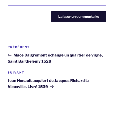
Navigation
Article
PRÉCÉDENT
de
précédent
Macé Daigremont échange un quartier de vigne,
l’article
Saint Barthélémy 1528
Article
SUIVANT
suivant
Jean Hunault acquiert de Jacques Richard la
Vieuxville, Livré 1539