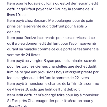
Item pour le louaige du logis ou estoit demeurant ledit
deffunt qu’il faut poyer à Mr Daunay la somme de 10
lives 10 sols
Item poyé chez Besnard Me boulanger pour du pain
prins par la servante dudit deffunt pour 6 sols 6
deniers
Item pour Denize la servante pour ses services et ce
qu’il a pleu donner ledit deffunt pour l’avoir gouverné
durant sa maladie comme ce que porte le testament la
somme de 24 livres
Item poyé au viergier Rogon pour le luminaire scavoir
pour les torches cierges chandelles que dechet dudit
luminaire que aux provisions boys et argent presté par
ledit ciergier audit deffunt la somme de 22 livres
Item poyé à monsieur le chantre de la Trinité la somme
de 4 livres 10 sols que ledit deffunt debvoit
Item ledit deffunt m’a chargé faire pour luy à monsieur
St Fort près Chateaugontier pour l’exécution pour y
aller 60 sols