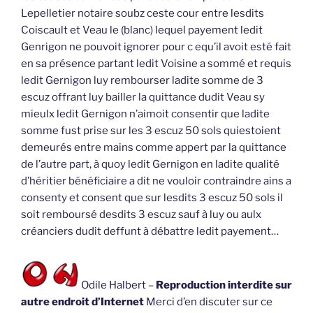
Lepelletier notaire soubz ceste cour entre lesdits
Coiscault et Veau le (blanc) lequel payement ledit
Genrigon ne pouvoit ignorer pour c equ’il avoit esté fait
en sa présence partant ledit Voisine a sommé et requis
ledit Gernigon luy rembourser ladite somme de 3
escuz offrant luy bailler la quittance dudit Veau sy
mieulx ledit Gernigon n’aimoit consentir que ladite
somme fust prise sur les 3 escuz 50 sols quiestoient
demeurés entre mains comme appert par la quittance
de l’autre part, à quoy ledit Gernigon en ladite qualité
d’héritier bénéficiaire a dit ne vouloir contraindre ains a
consenty et consent que sur lesdits 3 escuz 50 sols il
soit remboursé desdits 3 escuz sauf à luy ou aulx
créanciers dudit deffunt à débattre ledit payement…
Odile Halbert –
Reproduction interdite sur
autre endroit d’Internet
Merci d’en discuter sur ce