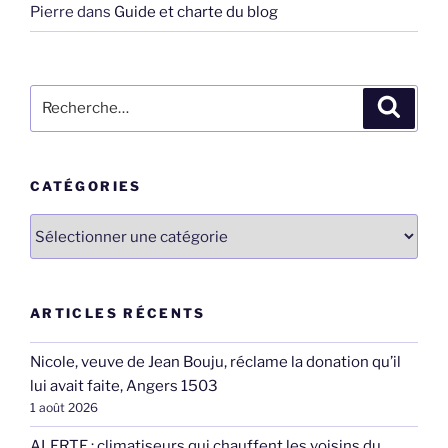
Pierre
dans
Guide et charte du blog
Recherche
Recher
pour
:
CATÉGORIES
Catégories
ARTICLES RÉCENTS
Nicole, veuve de Jean Bouju, réclame la donation qu’il
lui avait faite, Angers 1503
1 août 2026
ALERTE : climatiseurs qui chauffent les voisins du