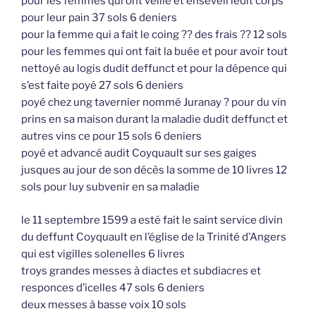
pour les femmes qui ont veillé et enseveli ledit corps
pour leur pain 37 sols 6 deniers
pour la femme qui a fait le coing ?? des frais ?? 12 sols
pour les femmes qui ont fait la buée et pour avoir tout
nettoyé au logis dudit deffunct et pour la dépence qui
s’est faite poyé 27 sols 6 deniers
poyé chez ung tavernier nommé Juranay ? pour du vin
prins en sa maison durant la maladie dudit deffunct et
autres vins ce pour 15 sols 6 deniers
poyé et advancé audit Coyquault sur ses gaiges
jusques au jour de son décès la somme de 10 livres 12
sols pour luy subvenir en sa maladie
le 11 septembre 1599 a esté fait le saint service divin
du deffunt Coyquault en l’église de la Trinité d’Angers
qui est vigilles solenelles 6 livres
troys grandes messes à diactes et subdiacres et
responces d’icelles 47 sols 6 deniers
deux messes à basse voix 10 sols