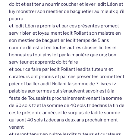
doibt et est tenu nourrir coucher et lever ledit Léon et
luy monstrer son mestier de bacguetier au mieulx qu’il
pourra
et ledit Léon a promis et par ces présentes promect
servir bien et loyaulment ledit Rollant son maistre en
son mestier de bacguetier ledit temps de 5 ans
comme dit est et en toutes autres choses licites et
honnestes tout ainsi et par la manière que ung bon
serviteur et apprentiz doibt faire
et pour ce faire par ledit Rollant lesdits tuteurs et
curateurs ont promis et par ces présentes promettent
paier et bailler audit Rollant la somme de 7 livres tz
paiables aux termes qui s’ensuivent savoir est à la
feste de Toussaints prochainement venant la somme
de 60 sols tz et la somme de 40 sols tz dedans la fin de
ceste présente année, et le surplus de ladite somme
qui sont 40 sols tz dedans deux ans prochainement
venant
et seront tenuz en oultre lesdits tuteurs et curateurs