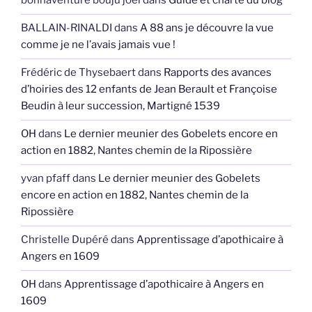
bonnaventure bouju joel
dans
Guide et charte du blog
BALLAIN-RINALDI
dans
A 88 ans je découvre la vue
comme je ne l’avais jamais vue !
Frédéric de Thysebaert
dans
Rapports des avances
d’hoiries des 12 enfants de Jean Berault et Françoise
Beudin à leur succession, Martigné 1539
OH
dans
Le dernier meunier des Gobelets encore en
action en 1882, Nantes chemin de la Ripossière
yvan pfaff
dans
Le dernier meunier des Gobelets
encore en action en 1882, Nantes chemin de la
Ripossière
Christelle Dupéré
dans
Apprentissage d’apothicaire à
Angers en 1609
OH
dans
Apprentissage d’apothicaire à Angers en
1609