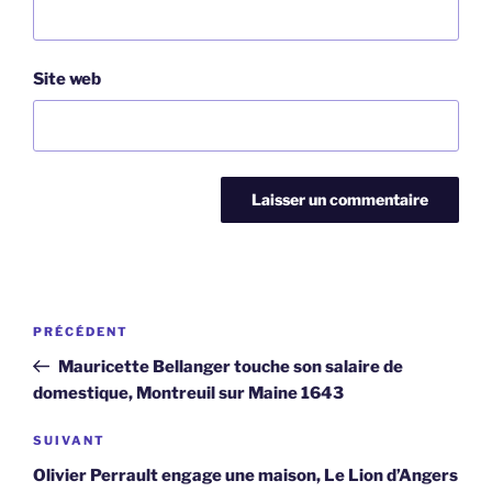
Site web
Navigation
Article
PRÉCÉDENT
de
précédent
Mauricette Bellanger touche son salaire de
l’article
domestique, Montreuil sur Maine 1643
Article
SUIVANT
suivant
Olivier Perrault engage une maison, Le Lion d’Angers