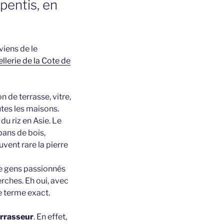
pentis, en
viens de le
ellerie de la Cote de
n de terrasse, vitre,
utes les maisons.
u riz en Asie. Le
pans de bois,
vent rare la pierre
 de gens passionnés
rches. Eh oui, avec
le terme exact.
errasseur
. En effet,