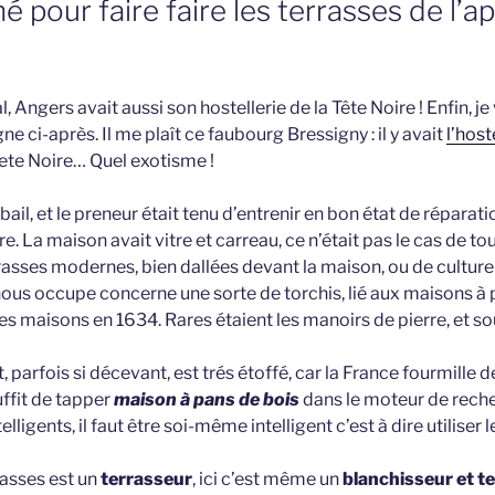
 pour faire faire les terrasses de l’ap
, Angers avait aussi son hostellerie de la Tête Noire ! Enfin, je 
gne ci-après. Il me plaît ce faubourg Bressigny : il y avait
l’host
Tete Noire… Quel exotisme !
ail, et le preneur était tenu d’entrenir en bon état de réparatio
e. La maison avait vitre et carreau, ce n’était pas le cas de to
asses modernes, bien dallées devant la maison, ou de culture d
nous occupe concerne une sorte de torchis, lié aux maisons à 
 maisons en 1634. Rares étaient les manoirs de pierre, et sou
et, parfois si décevant, est trés étoffé, car la France fourmille
uffit de tapper
maison à pans de bois
dans le moteur de reche
lligents, il faut être soi-même intelligent c’est à dire utiliser 
rrasses est un
terrasseur
, ici c’est même un
blanchisseur et t