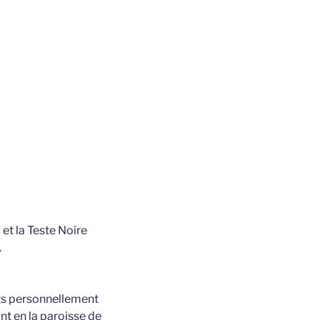
) et la Teste Noire
.
ts personnellement
t en la paroisse de