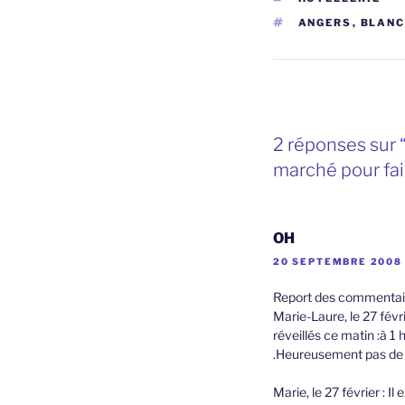
ÉTIQUETTES
ANGERS
,
BLANC
2 réponses sur 
marché pour fair
OH
20 SEPTEMBRE 2008 
Report des commentair
Marie-Laure, le 27 fév
réveillés ce matin :à 1
.Heureusement pas de r
Marie, le 27 février : I