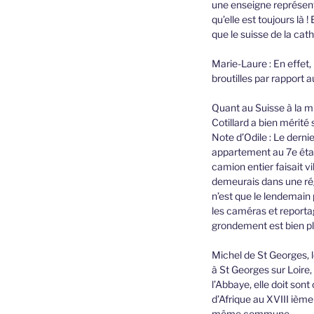
une enseigne représenta
qu’elle est toujours là
que le suisse de la cat
Marie-Laure : En effet,
broutilles par rapport 
Quant au Suisse à la mi
Cotillard a bien mérité
Note d’Odile : Le derni
appartement au 7e étag
camion entier faisait v
demeurais dans une rég
n’est que le lendemain p
les caméras et reporta
grondement est bien plu
Michel de St Georges, l
à St Georges sur Loire,
l’Abbaye, elle doit son
d’Afrique au XVIII ième
même commune.