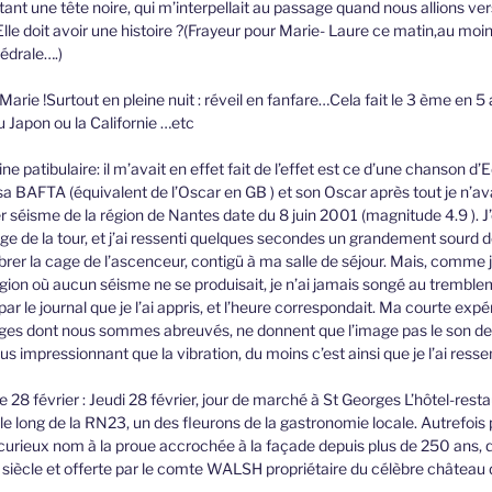
nt une tête noire, qui m’interpellait au passage quand nous allions vers
 ! Elle doit avoir une histoire ?(Frayeur pour Marie- Laure ce matin,au mo
hédrale….)
 Marie !Surtout en pleine nuit : réveil en fanfare…Cela fait le 3 ème en 
au Japon ou la Californie …etc
ne patibulaire: il m’avait en effet fait de l’effet est ce d’une chanson d
 sa BAFTA (équivalent de l’Oscar en GB ) et son Oscar après tout je n’a
er séisme de la région de Nantes date du 8 juin 2001 (magnitude 4.9 ). 
e de la tour, et j’ai ressenti quelques secondes un grandement sourd d
ibrer la cage de l’ascenceur, contigü à ma salle de séjour. Mais, comme 
ion où aucun séisme ne se produisait, je n’ai jamais songé au trembleme
ar le journal que je l’ai appris, et l’heure correspondait. Ma courte exp
ges dont nous sommes abreuvés, ne donnent que l’image pas le son des
s impressionnant que la vibration, du moins c’est ainsi que je l’ai ressen
e 28 février : Jeudi 28 février, jour de marché à St Georges L’hôtel-rest
 le long de la RN23, un des fleurons de la gastronomie locale. Autrefois 
t curieux nom à la proue accrochée à la façade depuis plus de 250 ans,
 siècle et offerte par le comte WALSH propriétaire du célèbre château d