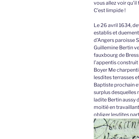
vous allez voir qu’il
C’est limpide !
Le 26 avril 1634, d
establis et duement
d’Angers paroisse S
Guillemine Bertin ve
fauxbourg de Bressi
l’appentis construit
Boyer Me charpentie
lesdites terrasses e
Baptiste prochain et
surplus desquelles m
ladite Bertin aussy
moitié en travaillan
obliger lesdites pa