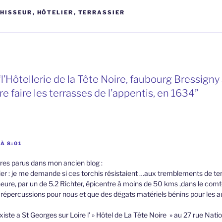
HISSEUR
,
HÔTELIER
,
TERRASSIER
“l’Hôtellerie de la Tête Noire, faubourg Bressign
e faire les terrasses de l’appentis, en 1634”
À 8:01
es parus dans mon ancien blog :
rier : je me demande si ces torchis résistaient …aux tremblements de t
 heure, par un de 5.2 Richter, épicentre à moins de 50 kms ,dans le comt
épercussions pour nous et que des dégats matériels bénins pour les 
l existe a St Georges sur Loire l' » Hôtel de La Tête Noire » au 27 rue Nati