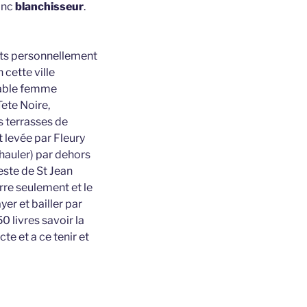
donc
blanchisseur
.
nts personnellement
cette ville
rable femme
Tete Noire,
s terrasses de
t levée par Fleury
hauler) par dehors
este de St Jean
rre seulement et le
yer et bailler par
 livres savoir la
te et a ce tenir et