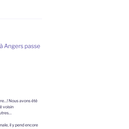
y à Angers passe
erre…! Nous avons été
é voisin
autres…
onale, il y pend encore