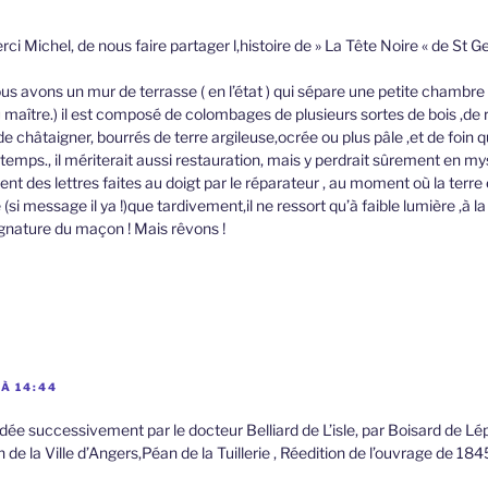
erci Michel, de nous faire partager l,histoire de » La Tête Noire « de St 
Nous avons un mur de terrasse ( en l’état ) qui sépare une petite chambr
du maître.) il est composé de colombages de plusieurs sortes de bois ,de
 de châtaigner, bourrés de terre argileuse,ocrée ou plus pâle ,et de foin qu
temps., il mériterait aussi restauration, mais y perdrait sûrement en mys
nt des lettres faites au doigt par le réparateur , au moment où la terre ét
i message il ya !)que tardivement,il ne ressort qu’à faible lumière ,à 
gnature du maçon ! Mais rêvons !
À 14:44
édée successivement par le docteur Belliard de L’isle, par Boisard de Lép
n de la Ville d’Angers,Péan de la Tuillerie , Réedition de l’ouvrage de 184