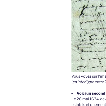
Vous voyez sur l’im
(
en interligne entre 
Voici un second
Le 26 mai 1634, de
establis et duement