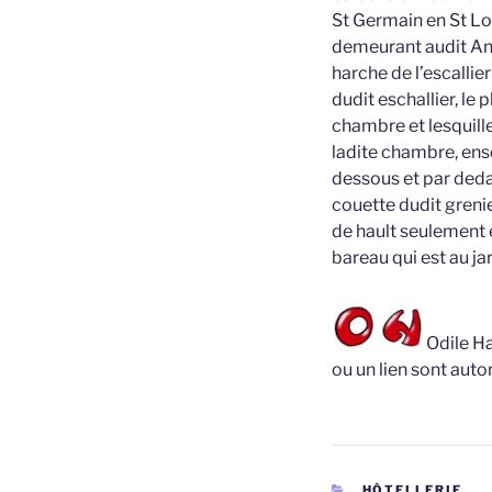
St Germain en St Lo
demeurant audit Ang
harche de l’escallie
dudit eschallier, le
chambre et lesquille
ladite chambre, ens
dessous et par dedan
couette dudit grenie
de hault seulement e
bareau qui est au ja
Odile Ha
ou un lien sont autor
CATÉGORIES
HÔTELLERIE