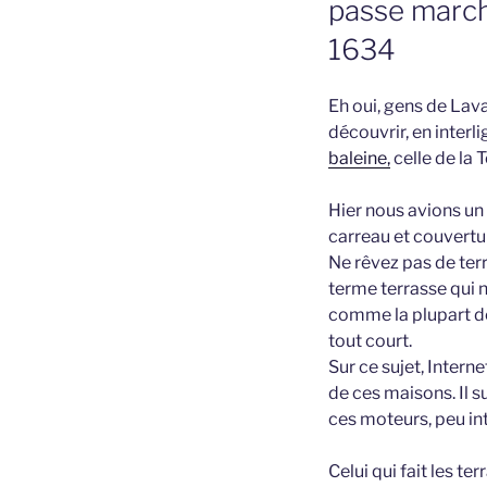
passe marché
1634
Eh oui, gens de Laval
découvrir, en interli
baleine,
celle de la 
Hier nous avions un b
carreau et couvertur
Ne rêvez pas de terr
terme terrasse qui 
comme la plupart des
tout court.
Sur ce sujet, Intern
de ces maisons. Il s
ces moteurs, peu inte
Celui qui fait les te