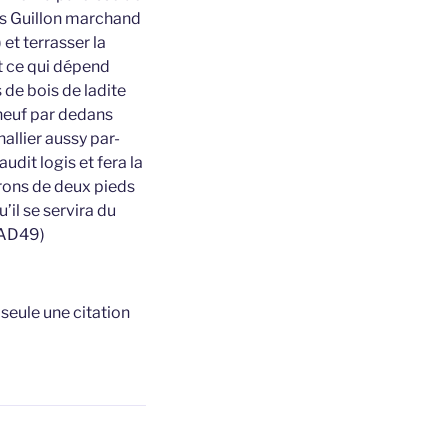
ys Guillon marchand
) et terrasser la
ut ce qui dépend
 de bois de ladite
 neuf par dedans
allier aussy par-
udit logis et fera la
vrons de deux pieds
’il se servira du
 (AD49)
t
seule une citation