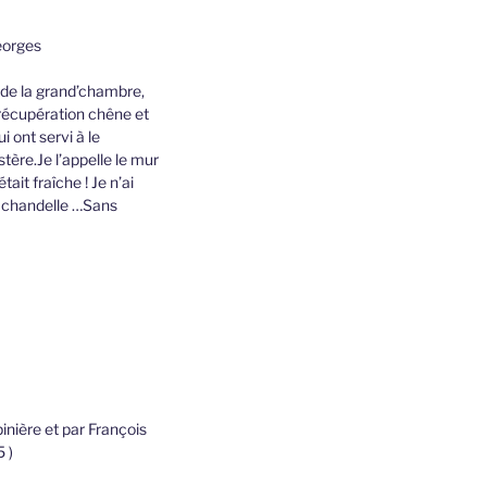
Georges
e de la grand’chambre,
 récupération chêne et
i ont servi à le
tère.Je l’appelle le mur
ait fraîche ! Je n’ai
la chandelle …Sans
inière et par François
5 )