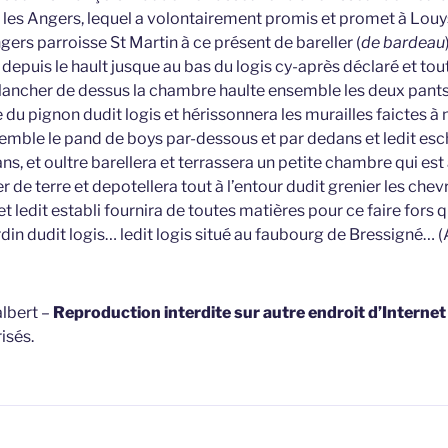
 les Angers, lequel a volontairement promis et promet à Lou
ers parroisse St Martin à ce présent de bareller (
de bardeau
r depuis le hault jusque au bas du logis cy-après déclaré et to
 plancher de dessus la chambre haulte ensemble les deux pants
 du pignon dudit logis et hérissonnera les murailles faictes à
emble le pand de boys par-dessous et par dedans et ledit esch
s, et oultre barellera et terrassera un petite chambre qui est a
r de terre et depotellera tout à l’entour dudit grenier les che
t ledit establi fournira de toutes matières pour ce faire fors qu
rdin dudit logis… ledit logis situé au faubourg de Bressigné…
lbert –
Reproduction interdite sur autre endroit d’Interne
isés.