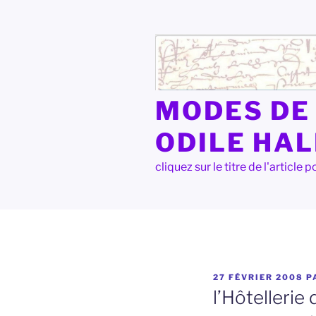
Aller
au
contenu
principal
MODES DE 
ODILE HA
cliquez sur le titre de l'articl
PUBLIÉ
27 FÉVRIER 2008
P
LE
l’Hôtellerie