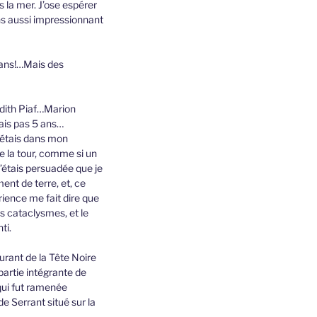
 la mer. J’ose espérer
ins aussi impressionnant
5 ans!…Mais des
’Edith Piaf…Marion
vais pas 5 ans…
J’étais dans mon
e la tour, comme si un
j’étais persuadée que je
nt de terre, et, ce
érience me fait dire que
 cataclysmes, et le
ti.
aurant de la Tête Noire
partie intégrante de
 qui fut ramenée
e Serrant situé sur la