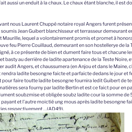
 fait aussi un enduit à la chaux. Le chaux étant blanche, il est 
evant nous Laurent Chuppé notaire royal Angers furent prése
 soumis Jean Guibert blanchisseur et terrasseur demeurant en 
t Maurille, lequel a volontairement promis et promet à hono
uve feu Pierre Couillaud, demeurant en son hostellerye de la 
gné, à ce présente de bien et dument faire tous et chacune le
 et basty au derrière de ladite apartenance de la Teste Noire, e
r audit Angers, et chaussumera (en Anjou et dans le Maine, c
t rendra ladite besongne faicte et parfaicte dedans le jour et f
 pour faire toutte ladite besongne fournira ledit Guibert de te
atières sera fourny par ladite Bertin et est ce faict pour en pa
 dument soubzmise et obligée soubz ladite cour la somme de 50
t payant et l’autre moictié ung mous après ladite besongne faic
rties respectivement …(AD49).