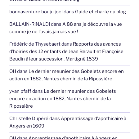
bonnaventure bouju joel
dans
Guide et charte du blog
BALLAIN-RINALDI
dans
A 88 ans je découvre la vue
comme je ne l’avais jamais vue !
Frédéric de Thysebaert
dans
Rapports des avances
d’hoiries des 12 enfants de Jean Berault et Françoise
Beudin à leur succession, Martigné 1539
OH
dans
Le dernier meunier des Gobelets encore en
action en 1882, Nantes chemin de la Ripossière
yvan pfaff
dans
Le dernier meunier des Gobelets
encore en action en 1882, Nantes chemin de la
Ripossière
Christelle Dupéré
dans
Apprentissage d’apothicaire à
Angers en 1609
OH
dans
Apprentissage d’apothicaire à Angers en