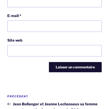
E-mail
*
Site web
Navigation
Article
PRÉCÉDENT
de
précédent
Jean Bellanger et Jeanne Lechasseux sa femme
l’article