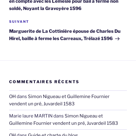
en compte avec les Lemesle pour bail à ferme non
soldé, Noyant la Gravoyère 1596
Article
SUIVANT
suivant
Marguerite de La Cottinière épouse de Charles Du
Hirel, baille à ferme les Carreaux, Trélazé 1596
COMMENTAIRES RÉCENTS
OH
dans
Simon Nigueau et Guillemine Fournier
vendent un pré, Juvardeil 1583
Marie laure MARTIN
dans
Simon Nigueau et
Guillemine Fournier vendent un pré, Juvardeil 1583
OH
dans
Guide et charte du blog