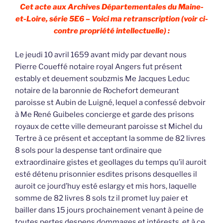
Cet acte aux Archives Départementales du Maine-
et-Loire, série 5E6 – Voici ma retranscription (voir ci-
contre propriété intellectuelle) :
Le jeudi 10 avril 1659 avant midy par devant nous
Pierre Coueffé notaire royal Angers fut présent
estably et deuement soubzmis Me Jacques Leduc
notaire de la baronnie de Rochefort demeurant
paroisse st Aubin de Luigné, lequel a confessé debvoir
à Me René Guibeles concierge et garde des prisons
royaux de cette ville demeurant paroisse st Michel du
Tertre à ce présent et acceptant la somme de 82 livres
8 sols pour la despense tant ordinaire que
extraordinaire gistes et geollages du temps qu’il auroit
esté détenu prisonnier esdites prisons desquelles il
auroit ce jourd’huy esté eslargy et mis hors, laquelle
somme de 82 livres 8 sols tz il promet luy paier et
bailler dans 15 jours prochainement venant à peine de
toutes pertes despens dommages et intérests, et à ce