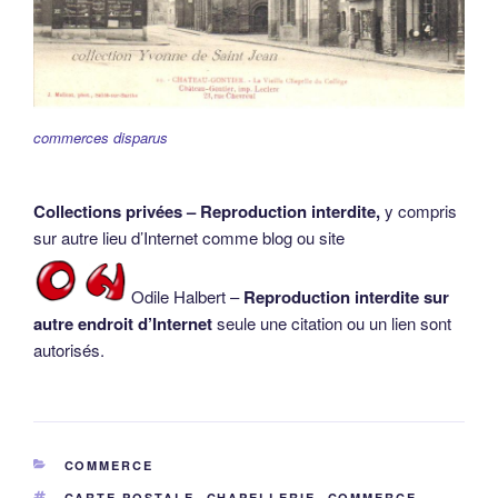
commerces disparus
Collections privées – Reproduction interdite,
y compris
sur autre lieu d’Internet comme blog ou site
Odile Halbert –
Reproduction interdite sur
autre endroit d’Internet
seule une citation ou un lien sont
autorisés.
CATÉGORIES
COMMERCE
ÉTIQUETTES
CARTE POSTALE
,
CHAPELLERIE
,
COMMERCE
,