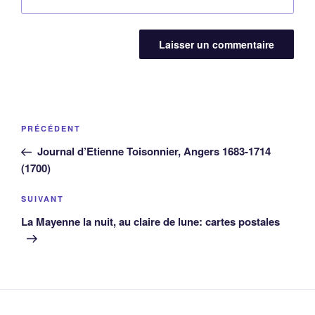
Navigation
Article
PRÉCÉDENT
de
précédent
Journal d’Etienne Toisonnier, Angers 1683-1714
l’article
(1700)
Article
SUIVANT
suivant
La Mayenne la nuit, au claire de lune: cartes postales