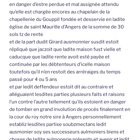
en danger d’estre perdue et mal assignée attendu
qu’elle est chargée encores au chapelain de la
chapellenie du Gouppil fondée et desservie en ladite
église de saint Maurille d’Angers de la somme de 30
sols tz de rente
et de la part dudit Girard ausmonnier susdit estoit
répliqué que jaczoit que ladite maison fust vielle et
caducque que ladite rente avoit esté payée et
continuée par les débtenteurs d’icelle maison
toutefois qu’il n’en restoit des arréraiges du temps
passé pour 4 ou 5 ans
et par ledit deffendeur estoit dit au contraire et
alléguaient lesdites parties plusieurs faits et raisons
l’un contre l’autre tellement qu’ils estoient en danger
de tomber en grand involution de procès finalement en
la cour du roy notre sire à Angers personnellement
establiz lesdites partise soubzmectans ledit
ausmonier soy ses successeurs aulmoniers biens et
choses de ladite aulmonerie présents et avenir et ledit