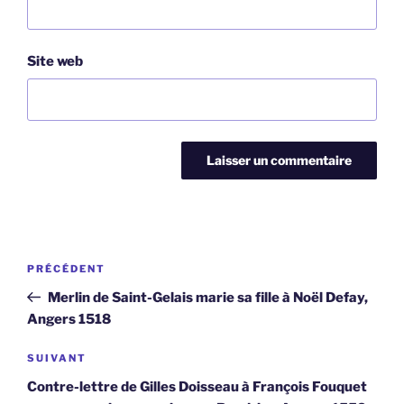
Site web
Navigation
Article
PRÉCÉDENT
de
précédent
Merlin de Saint-Gelais marie sa fille à Noël Defay,
l’article
Angers 1518
Article
SUIVANT
suivant
Contre-lettre de Gilles Doisseau à François Fouquet