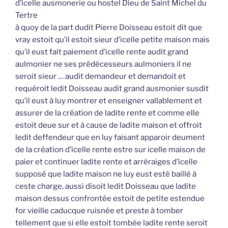
d’icelle ausmonerie ou hostel Dieu de Saint Michel du
Tertre
à quoy de la part dudit Pierre Doisseau estoit dit que
vray estoit qu’il estoit sieur d’icelle petite maison mais
qu’il eust fait paiement d’icelle rente audit grand
aulmonier ne ses prédécesseurs aulmoniers il ne
seroit sieur … audit demandeur et demandoit et
requéroit ledit Doisseau audit grand ausmonier susdit
qu’il eust à luy montrer et enseigner vallablement et
assurer de la création de ladite rente et comme elle
estoit deue sur et à cause de ladite maison et offroit
ledit deffendeur que en luy faisant apparoir deument
de la création d’icelle rente estre sur icelle maison de
paier et continuer ladite rente et arréraiges d’icelle
supposé que ladite maison ne luy eust esté baillé à
ceste charge, aussi disoit ledit Doisseau que ladite
maison dessus confrontée estoit de petite estendue
for vieille caducque ruisnée et preste à tomber
tellement que si elle estoit tombée ladite rente seroit